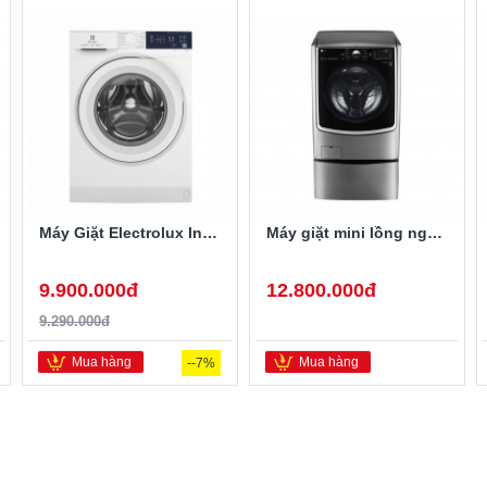
Máy Giặt Electrolux Inverter 10 Kg EWF1024D3WB
Máy giặt mini lồng ngang Twinwash LG T2735NWLV 3.5Kg
9.900.000đ
12.800.000đ
9.290.000đ
Mua hàng
Mua hàng
--7%