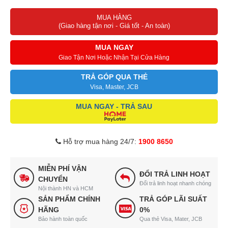
MUA HÀNG
(Giao hàng tận nơi - Giá tốt - An toàn)
MUA NGAY
Giao Tận Nơi Hoặc Nhận Tại Cửa Hàng
TRẢ GÓP QUA THẺ
Visa, Master, JCB
MUA NGAY - TRẢ SAU
Hỗ trợ mua hàng 24/7:
1900 8650
MIỄN PHÍ VẬN
ĐỔI TRẢ LINH HOẠT
CHUYỂN
Đổi trả linh hoạt nhanh chóng
Nội thành HN và HCM
SẢN PHẨM CHÍNH
TRẢ GÓP LÃI SUẤT
HÃNG
0%
Bảo hành toàn quốc
Qua thẻ Visa, Mater, JCB