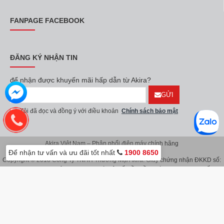
FANPAGE FACEBOOK
ĐĂNG KÝ NHẬN TIN
để nhận được khuyến mãi hấp dẫn từ Akira?
GỬI
Tôi đã đọc và đồng ý với điều khoản
Chính sách bảo mật
Akira Việt Nam – Phân phối điện máy chính hãng
Để nhận tư vấn và ưu đãi tốt nhất
1900 8650
Copyright © 2018 Công Ty TNHH Thương Mại Akira. Giấy chứng nhận ĐKKD số:
0107626914 do Sở KH & ĐT TP.Hà Nội cấp lần đầu ngày 08/11/2016. Giấy
chứng nhận đăng ký địa điểm kinh doanh do Sở Kế Hoạch & Đầu Tư TP.Hà Nội
cấp ngày 08/11/2016.