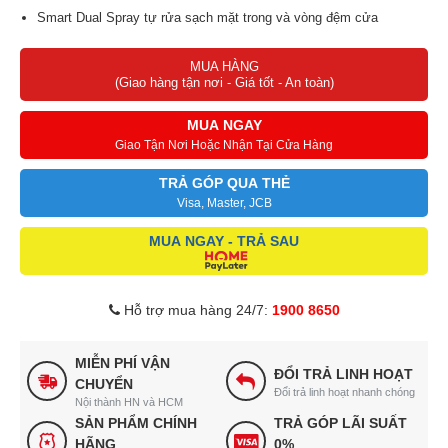
Smart Dual Spray tự rửa sạch mặt trong và vòng đệm cửa
Vòng đệm cửa kháng khuẩn ABT tránh vi khuẩn bụi bẩn
MUA HÀNG
Lồng giặt Pillow tăng hiệu quả giặt, giảm hư tổn quần áo
(Giao hàng tận nơi - Giá tốt - An toàn)
Tiện lợi với tính năng hẹn giờ giặt, tính năng khóa trẻ em
MUA NGAY
Giao Tận Nơi Hoặc Nhận Tại Cửa Hàng
TRẢ GÓP QUA THẺ
Visa, Master, JCB
MUA NGAY - TRẢ SAU
Hỗ trợ mua hàng 24/7:
1900 8650
MIỄN PHÍ VẬN
ĐỔI TRẢ LINH HOẠT
CHUYỂN
Đổi trả linh hoạt nhanh chóng
Nội thành HN và HCM
SẢN PHẨM CHÍNH
TRẢ GÓP LÃI SUẤT
HÃNG
0%