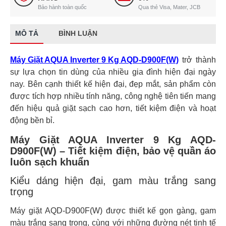
Bảo hành toàn quốc
Qua thẻ Visa, Mater, JCB
MÔ TẢ
BÌNH LUẬN
Máy Giặt AQUA Inverter 9 Kg AQD-D900F(W)
trở thành
sự lựa chọn tin dùng của nhiều gia đình hiện đại ngày
nay. Bên cạnh thiết kế hiện đại, đẹp mắt, sản phẩm còn
được tích hợp nhiều tính năng, công nghệ tiên tiến mang
đến hiệu quả giặt sạch cao hơn, tiết kiệm điện và hoạt
động bền bỉ.
Máy Giặt AQUA Inverter 9 Kg AQD-
D900F(W) – Tiết kiệm điện, bảo vệ quần áo
luôn sạch khuẩn
Kiểu dáng hiện đại, gam màu trắng sang
trọng
Máy giặt AQD-D900F(W) được thiết kế gọn gàng, gam
màu trắng sang trọng, cùng với những đường nét tinh tế