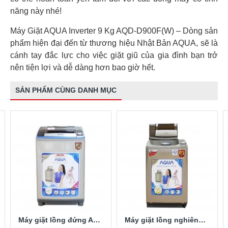
năng này nhé!
Máy Giặt AQUA Inverter 9 Kg AQD-D900F(W) – Dòng sản
phẩm hiện đại đến từ thương hiệu Nhật Bản AQUA, sẽ là
cánh tay đắc lực cho việc giặt giũ của gia đình bạn trở
nên tiện lợi và dễ dàng hơn bao giờ hết.
SẢN PHẨM CÙNG DANH MỤC
Máy giặt lồng đứng Aqua AQW-S80KT 8kg
Máy giặt lồng nghiêng Aqua AQW-F800Z1T 8kg