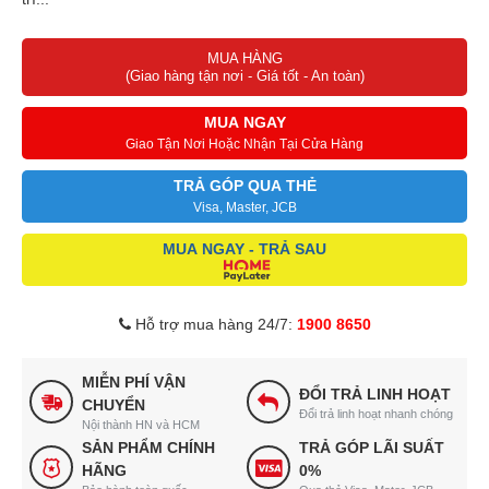
MUA HÀNG
(Giao hàng tận nơi - Giá tốt - An toàn)
MUA NGAY
Giao Tận Nơi Hoặc Nhận Tại Cửa Hàng
TRẢ GÓP QUA THẺ
Visa, Master, JCB
MUA NGAY - TRẢ SAU
Hỗ trợ mua hàng 24/7:
1900 8650
MIỄN PHÍ VẬN
ĐỔI TRẢ LINH HOẠT
CHUYỂN
Đổi trả linh hoạt nhanh chóng
Nội thành HN và HCM
SẢN PHẨM CHÍNH
TRẢ GÓP LÃI SUẤT
HÃNG
0%