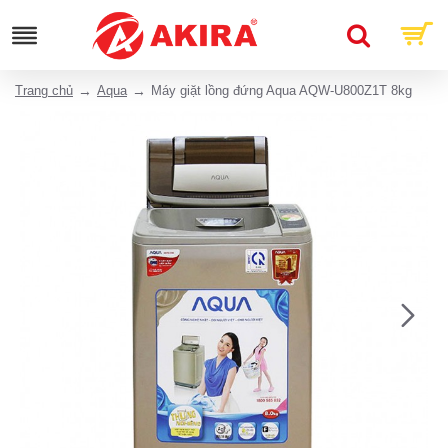
Trang chủ
Aqua
Máy giặt lồng đứng Aqua AQW-U800Z1T 8kg