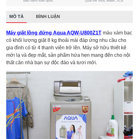
Bảo hành toàn quốc
Qua thẻ Visa, Mater, JCB
MÔ TẢ
BÌNH LUẬN
Máy giặt lồng đứng Aqua AQW-U800Z1T
màu xám bạc
có khối lượng giặt 8 kg thoải mái đáp ứng nhu cầu cho
gia đình có từ 4 thanh viên trở lên. Máy sở hữu thiết kế
mới lạ và đẹp mắt, sản phẩm hứa hẹn mang đến cho nội
thất căn nhà bạn sự độc đáo và tươi mới.