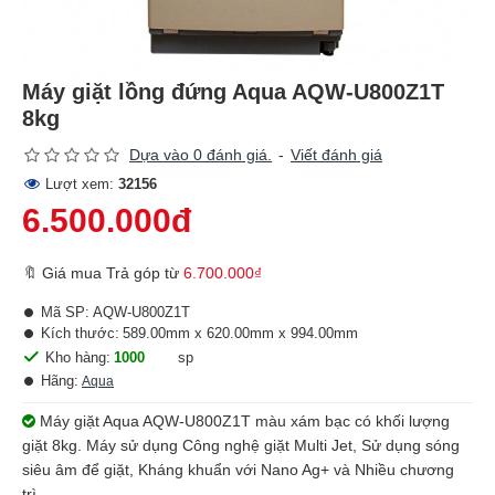
Máy giặt lồng đứng Aqua AQW-U800Z1T
8kg
Dựa vào 0 đánh giá.
-
Viết đánh giá
Lượt xem:
32156
6.500.000đ
🔖 Giá mua Trả góp từ
6.700.000₫
Mã SP:
AQW-U800Z1T
Kích thước:
589.00mm x 620.00mm x 994.00mm
Kho hàng:
1000
sp
Hãng:
Aqua
Máy giặt Aqua AQW-U800Z1T màu xám bạc có khối lượng
giặt 8kg. Máy sử dụng Công nghệ giặt Multi Jet, Sử dụng sóng
siêu âm để giặt, Kháng khuẩn với Nano Ag+ và Nhiều chương
trì...