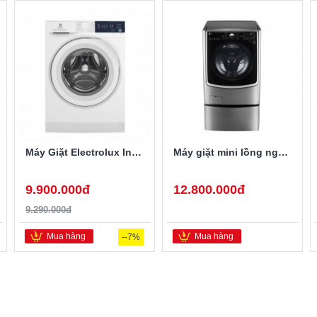
Máy Giặt Electrolux Inverter 10 Kg EWF1024D3WB
Máy giặt mini lồng ngang Twinwash LG T2735NWLV 3.5Kg
9.900.000đ
12.800.000đ
9.290.000đ
Mua hàng
Mua hàng
--7%