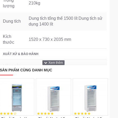
Trọng
210kg
lượng
Dung tích tổng thể 1500 lít Dung tích sử
Dung tích
dụng 1400 lít
Kích
1520 x 730 x 2035 mm
thước
XUẤT XỨ & BẢO HÀNH
Hãng sản
Sanaky
SẢN PHẨM CÙNG DANH MỤC
xuất
Bảo hành
24 tháng
THÔNG SỐ TỦ MÁT
Gas
R134a