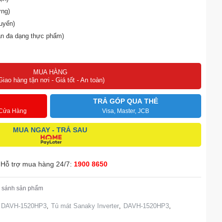
ờng)
uyển)
ản đa dạng thực phẩm)
MUA HÀNG
Giao hàng tận nơi - Giá tốt - An toàn)
TRẢ GÓP QUA THẺ
 Cửa Hàng
Visa, Master, JCB
MUA NGAY - TRẢ SAU
Hỗ trợ mua hàng 24/7:
1900 8650
 sánh sản phẩm
er DAVH-1520HP3
,
Tủ mát Sanaky Inverter
,
DAVH-1520HP3
,