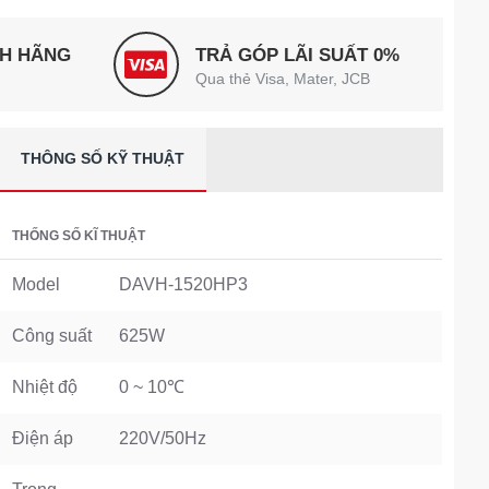
NH HÃNG
TRẢ GÓP LÃI SUẤT 0%
Qua thẻ Visa, Mater, JCB
THÔNG SỐ KỸ THUẬT
THỐNG SỐ KĨ THUẬT
Model
DAVH-1520HP3
Công suất
625W
Nhiệt độ
0 ~ 10℃
Điện áp
220V/50Hz