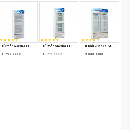
Tủ mát Alaska LC-533DB
Tủ mát Alaska LC-743DB
Tủ mát Alaska SL-7C
11.500.000đ
12.390.000đ
19.800.000đ