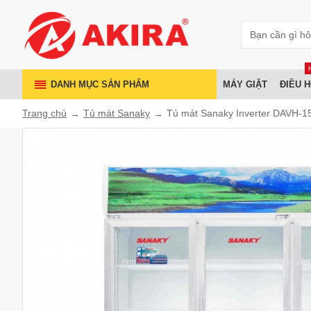
DANH MỤC SẢN PHẨM
MÁY GIẶT
ĐIỀU 
Trang chủ
Tủ mát Sanaky
Tủ mát Sanaky Inverter DAVH-