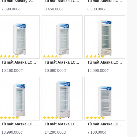
Tủ mát Sanaky VH-168K
Tủ mát Alaska LC-1416B
Tủ mát Alaska LC-233B
Số cánh
3
7.390.000đ
8.450.000đ
8.800.000đ
Tủ mát Alaska LC-433H
Tủ mát Alaska LC-533H
Tủ mát Alaska LC-743H
10.160.000đ
10.690.000đ
12.990.000đ
Tủ mát Alaska LC-833C
Tủ mát Alaska LC-933C
Tủ mát Alaska LC-433DB
13.990.000đ
14.290.000đ
7.100.000đ