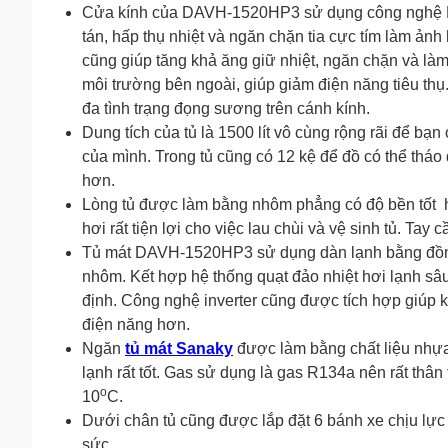
Cửa kính của DAVH-1520HP3 sử dụng công nghệ LO
tán, hấp thụ nhiệt và ngăn chặn tia cực tím làm ả
cũng giúp tăng khả ăng giữ nhiệt, ngăn chặn và làm 
môi trường bên ngoài, giúp giảm điện năng tiêu thụ.
đa tình trạng đọng sương trên cánh kính.
Dung tích của tủ là 1500 lít vô cùng rộng rãi để b
của mình. Trong tủ cũng có 12 kệ để đồ có thể tháo
hơn.
Lòng tủ được làm bằng nhôm phẳng có độ bền tốt h
hơi rất tiện lợi cho việc lau chùi và vệ sinh tủ. 
Tủ mát DAVH-1520HP3 sử dụng dàn lạnh bằng đồng 
nhôm. Kết hợp hệ thống quạt đảo nhiệt hơi lạnh sâu
định. Công nghệ inverter cũng được tích hợp giúp k
điện năng hơn.
Ngăn
tủ mát Sanaky
được làm bằng chất liệu nhựa
lạnh rất tốt. Gas sử dụng là gas R134a nên rất thân 
o
10
C.
Dưới chân tủ cũng được lắp đặt 6 bánh xe chịu lực
sức.