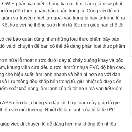
W-E phản xạ nhiệt, chống tia cực tím: Làm giảm sự phát
nh hưởng đến thực phẩm bảo quản trong tủ. Cùng với đó nó
giảm sự truyền nhiệt từ ngoài vào trong tủ hay từ trong tủ ra
 Kết hợp với hệ thống sưởi kính từ lốc nén giúp hạn chế tối
ạn có thể bảo quản cũng như những loại thực phẩm bày bán
 dỡ và di chuyển để bạn có thể dễ dàng phân loại thực phẩm
ơn nữa lỗ thoát nước dưới đáy tủ chảy xuống khay và bốc
Tay cầm, khung viền cửa đều được làm từ nhựa PVC độ bền cao.
cho hiệu suất làm lạnh nhanh và bền bỉ hơn so với dàn
 và lưu thông đều khắp bên trong tủ. giữ nhiệt độ được ổn
iểm soát khả năng làm lạnh của tủ tốt hơn mà vẫn tiết kiệm
 ABS dẻo dai, chống va đập tốt. Lớp foam dày giúp tủ giữ
o
thiện với môi trường. Nhiệt độ làm lạnh của tủ là từ 0
C –
 giúp việc di chuyển tủ dễ dàng hơn mà không tốn nhiều