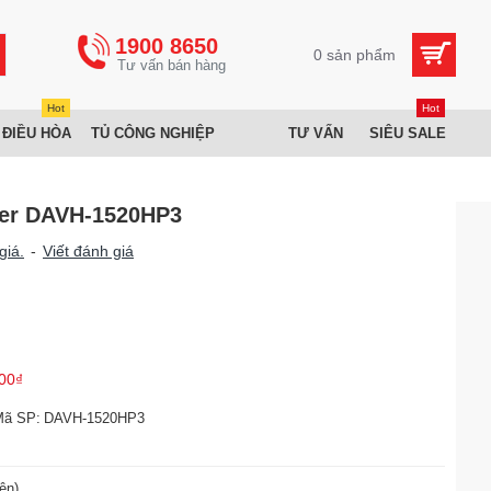
1900 8650
0 sản phẩm
Hot
Hot
 ĐIỀU HÒA
TỦ CÔNG NGHIỆP
TƯ VẤN
SIÊU SALE
ter DAVH-1520HP3
giá.
-
Viết đánh giá
00₫
Mã SP:
DAVH-1520HP3
ện)