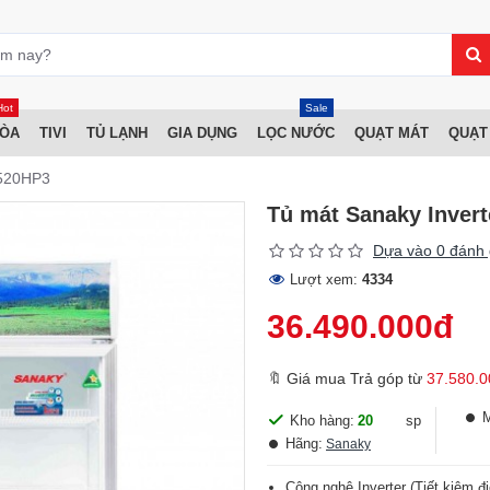
Hot
Sale
HÒA
TIVI
TỦ LẠNH
GIA DỤNG
LỌC NƯỚC
QUẠT MÁT
QUẠT
1520HP3
Tủ mát Sanaky Inver
Dựa vào 0 đánh 
Lượt xem:
4334
36.490.000đ
🔖 Giá mua Trả góp từ
37.580.0
Kho hàng:
20
sp
Hãng:
Sanaky
Công nghệ Inverter (Tiết kiệm đi