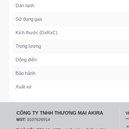
Dàn lạnh
Sử dụng gas
Kích thước (DxRxC)
Trọng lượng
Dòng điện
Bảo hành
Xuất xứ
CÔNG TY TNHH THƯƠNG MẠI AKIRA
V
MST:
0107626914