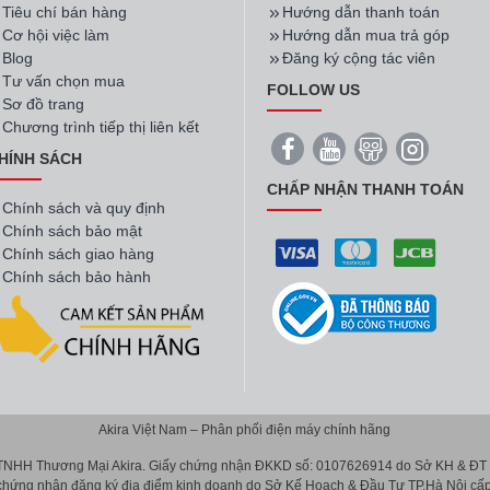
Tiêu chí bán hàng
Hướng dẫn thanh toán
Cơ hội việc làm
Hướng dẫn mua trả góp
Blog
Đăng ký cộng tác viên
Tư vấn chọn mua
FOLLOW US
Sơ đồ trang
Chương trình tiếp thị liên kết
HÍNH SÁCH
CHẤP NHẬN THANH TOÁN
Chính sách và quy định
Chính sách bảo mật
Chính sách giao hàng
Chính sách bảo hành
Akira Việt Nam – Phân phối điện máy chính hãng
 TNHH Thương Mại Akira. Giấy chứng nhận ĐKKD số: 0107626914 do Sở KH & ĐT T
 chứng nhận đăng ký địa điểm kinh doanh do Sở Kế Hoạch & Đầu Tư TP.Hà Nội cấp