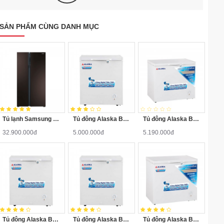
SẢN PHẨM CÙNG DANH MỤC
Tủ lạnh Samsung RS552NRUA9M/SV 548 lít
Tủ đông Alaska BD-200
Tủ đông Alaska BD-200C
32.900.000đ
5.000.000đ
5.190.000đ
Tủ đông Alaska BD-300
Tủ đông Alaska BD-400
Tủ đông Alaska BD-400C