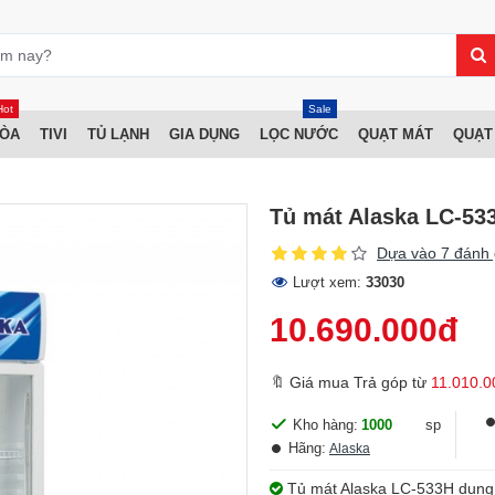
Hot
Sale
HÒA
TIVI
TỦ LẠNH
GIA DỤNG
LỌC NƯỚC
QUẠT MÁT
QUẠT
Tủ mát Alaska LC-53
Dựa vào 7 đánh 
Lượt xem:
33030
10.690.000đ
🔖 Giá mua Trả góp từ
11.010.0
Kho hàng:
1000
sp
Hãng:
Alaska
Tủ mát Alaska LC-533H dung tí