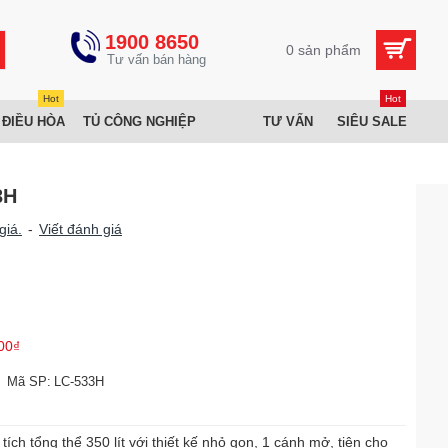
1900 8650
0 sản phẩm
Hot
Hot
 ĐIỀU HÒA
TỦ CÔNG NGHIỆP
TƯ VẤN
SIÊU SALE
3H
giá.
-
Viết đánh giá
00₫
Mã SP:
LC-533H
ch tổng thể 350 lít với thiết kế nhỏ gọn, 1 cánh mở, tiện cho