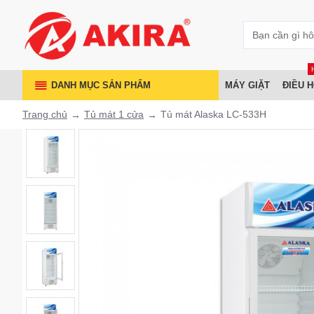
DANH MỤC SẢN PHẨM
MÁY GIẶT
ĐIỀU 
Trang chủ
Tủ mát 1 cửa
Tủ mát Alaska LC-533H