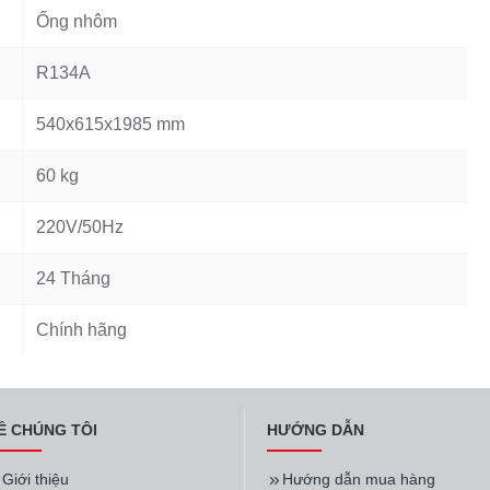
Ống nhôm
R134A
540x615x1985 mm
60 kg
220V/50Hz
24 Tháng
Chính hãng
Ề CHÚNG TÔI
HƯỚNG DẪN
Giới thiệu
Hướng dẫn mua hàng