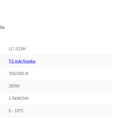
óa.
LC-533H
Tủ mát Alaska
350/300 lít
260W
1.5kW/24h
0 - 10ºC