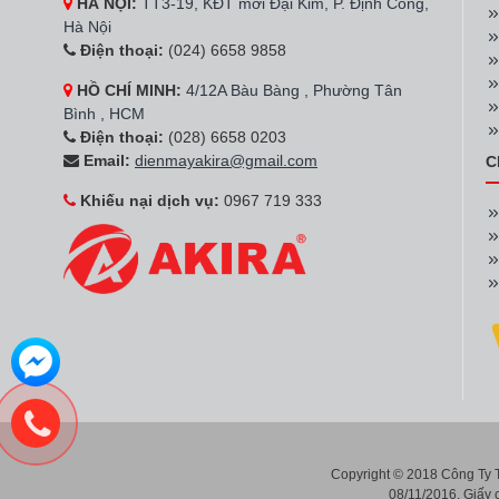
HÀ NỘI:
TT3-19, KĐT mới Đại Kim, P. Định Công,
Hà Nội
Điện thoại:
(024) 6658 9858
HỒ CHÍ MINH:
4/12A Bàu Bàng , Phường Tân
Bình , HCM
Điện thoại:
(028) 6658 0203
Email:
dienmayakira@gmail.com
C
Khiếu nại dịch vụ:
0967 719 333
Copyright © 2018 Công Ty
08/11/2016. Giấy