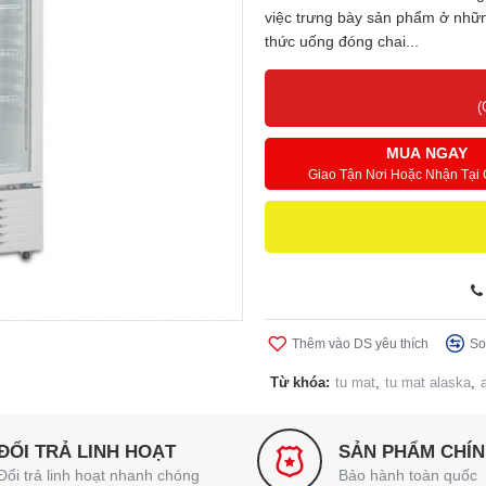
việc trưng bày sản phẩm ở nhữn
thức uống đóng chai...
(
MUA NGAY
Giao Tận Nơi Hoặc Nhận Tại
Thêm vào DS yêu thích
So
Từ khóa:
tu mat
,
tu mat alaska
,
ĐỔI TRẢ LINH HOẠT
SẢN PHẨM CHÍ
Đổi trả linh hoạt nhanh chóng
Bảo hành toàn quốc