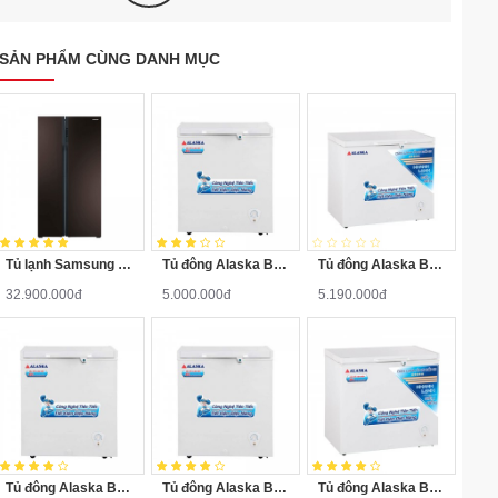
SẢN PHẨM CÙNG DANH MỤC
Tủ lạnh Samsung RS552NRUA9M/SV 548 lít
Tủ đông Alaska BD-200
Tủ đông Alaska BD-200C
32.900.000đ
5.000.000đ
5.190.000đ
Tủ đông Alaska BD-300
Tủ đông Alaska BD-400
Tủ đông Alaska BD-400C