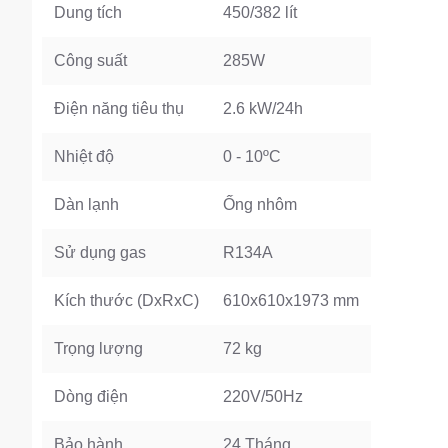
Dung tích
450/382 lít
Công suất
285W
Điện năng tiêu thụ
2.6 kW/24h
Nhiệt độ
0 - 10ºC
Dàn lạnh
Ống nhôm
Sử dụng gas
R134A
Kích thước (DxRxC)
610x610x1973 mm
Trọng lượng
72 kg
Dòng điện
220V/50Hz
Bảo hành
24 Tháng