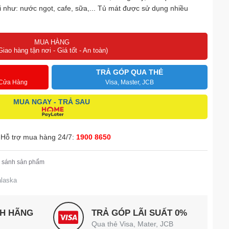
 như: nước ngọt, cafe, sữa,... Tủ mát được sử dụng nhiều
MUA HÀNG
Giao hàng tận nơi - Giá tốt - An toàn)
TRẢ GÓP QUA THẺ
 Cửa Hàng
Visa, Master, JCB
MUA NGAY - TRẢ SAU
Hỗ trợ mua hàng 24/7:
1900 8650
 sánh sản phẩm
alaska
NH HÃNG
TRẢ GÓP LÃI SUẤT 0%
Qua thẻ Visa, Mater, JCB