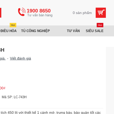
1900 8650
0 sản phẩm
Hot
Hot
 ĐIỀU HÒA
TỦ CÔNG NGHIỆP
TƯ VẤN
SIÊU SALE
3H
giá.
-
Viết đánh giá
00₫
Mã SP:
LC-743H
ch 450 lít với thiết kế 1 cánh mở, trưng bày, bảo quản tốt các