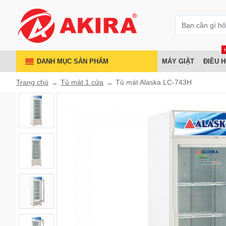
DANH MỤC SẢN PHẨM
MÁY GIẶT
ĐIỀU 
Trang chủ
Tủ mát 1 cửa
Tủ mát Alaska LC-743H