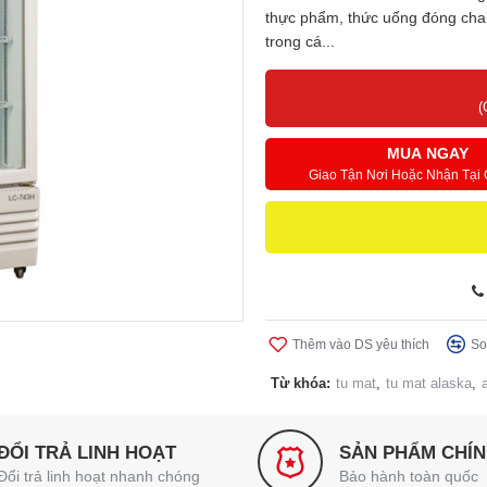
thực phẩm, thức uống đóng chai
trong cá...
(
MUA NGAY
Giao Tận Nơi Hoặc Nhận Tại
Thêm vào DS yêu thích
So
Từ khóa:
tu mat
,
tu mat alaska
,
ĐỔI TRẢ LINH HOẠT
SẢN PHẨM CHÍ
Đổi trả linh hoạt nhanh chóng
Bảo hành toàn quốc