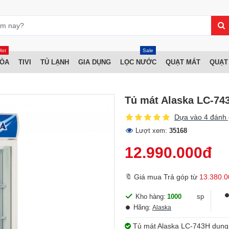
Hot
Sale
HÒA
TIVI
TỦ LẠNH
GIA DỤNG
LỌC NƯỚC
QUẠT MÁT
QUẠT
Tủ mát Alaska LC-74
Dựa vào 4 đánh 
Lượt xem:
35168
12.990.000đ
🔖 Giá mua Trả góp từ
13.380.0
Kho hàng:
1000
sp
Hãng:
Alaska
Tủ mát Alaska LC-743H dung tí