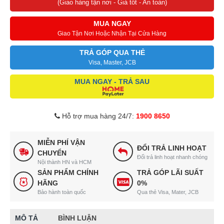
(Giao hàng tận nơi - Giá tốt - An toàn)
MUA NGAY
Giao Tận Nơi Hoặc Nhận Tại Cửa Hàng
TRẢ GÓP QUA THẺ
Visa, Master, JCB
MUA NGAY - TRẢ SAU
Hỗ trợ mua hàng 24/7:
1900 8650
MIỄN PHÍ VẬN
ĐỔI TRẢ LINH HOẠT
CHUYỂN
Đổi trả linh hoạt nhanh chóng
Nội thành HN và HCM
SẢN PHẨM CHÍNH
TRẢ GÓP LÃI SUẤT
HÃNG
0%
Bảo hành toàn quốc
Qua thẻ Visa, Mater, JCB
MÔ TẢ
BÌNH LUẬN