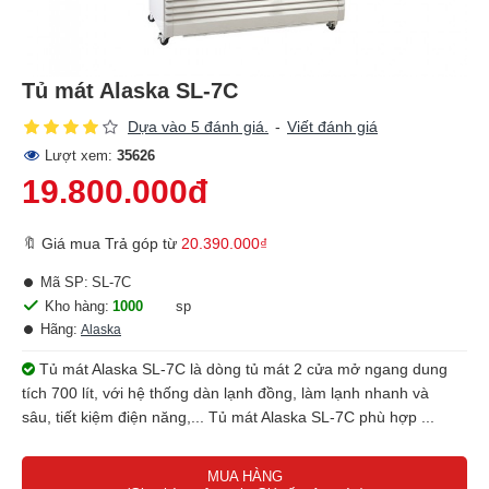
Tủ mát Alaska SL-7C
Dựa vào 5 đánh giá.
-
Viết đánh giá
Lượt xem:
35626
19.800.000đ
🔖 Giá mua Trả góp từ
20.390.000₫
Mã SP:
SL-7C
Kho hàng:
1000
sp
Hãng:
Alaska
Tủ mát Alaska SL-7C là dòng tủ mát 2 cửa mở ngang dung
tích 700 lít, với hệ thống dàn lạnh đồng, làm lạnh nhanh và
sâu, tiết kiệm điện năng,... Tủ mát Alaska SL-7C phù hợp ...
MUA HÀNG