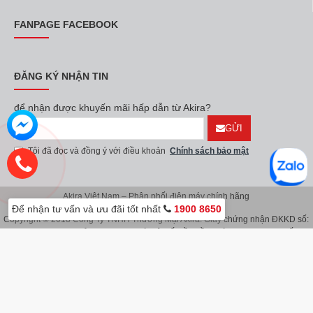
FANPAGE FACEBOOK
ĐĂNG KÝ NHẬN TIN
để nhận được khuyến mãi hấp dẫn từ Akira?
GỬI
Tôi đã đọc và đồng ý với điều khoản
Chính sách bảo mật
Akira Việt Nam – Phân phối điện máy chính hãng
Để nhận tư vấn và ưu đãi tốt nhất
1900 8650
Copyright © 2018 Công Ty TNHH Thương Mại Akira. Giấy chứng nhận ĐKKD số:
0107626914 do Sở KH & ĐT TP.Hà Nội cấp lần đầu ngày 08/11/2016. Giấy
chứng nhận đăng ký địa điểm kinh doanh do Sở Kế Hoạch & Đầu Tư TP.Hà Nội
cấp ngày 08/11/2016.