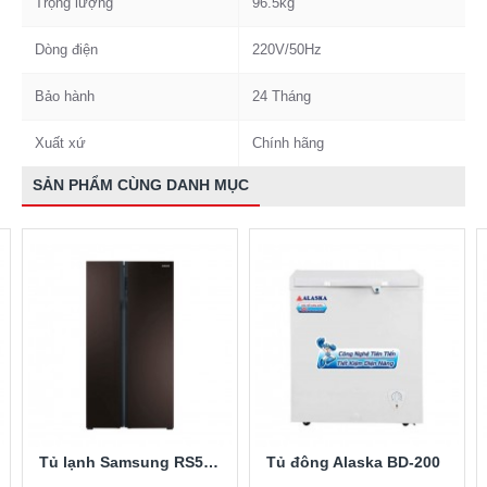
Trọng lượng
96.5kg
Dòng điện
220V/50Hz
Bảo hành
24 Tháng
Xuất xứ
Chính hãng
SẢN PHẨM CÙNG DANH MỤC
Tủ lạnh Samsung RS552NRUA9M/SV 548 lít
Tủ đông Alaska BD-200