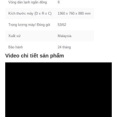
Vòng dàn lạnh ngăn đông
8
Kích thước máy (D x R x C)
1360 x 760 x 880 mm
Trọng lượng máy/ Đóng gói
53/62
Xuất xứ
Malaysia
Bảo hành
24 tháng
Video chi tiết sản phẩm