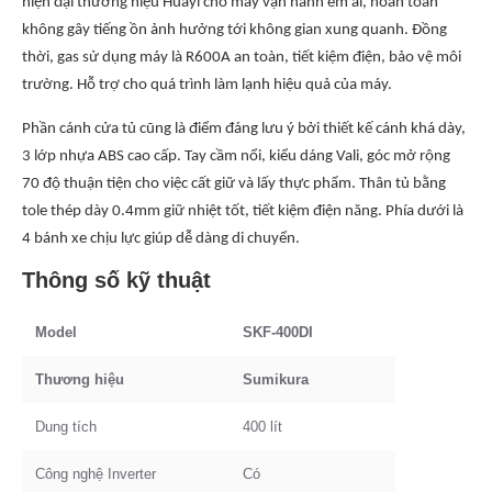
hiện đại thương hiệu Huayi cho máy vận hành êm ái, hoàn toàn
không gây tiếng ồn ảnh hưởng tới không gian xung quanh. Đồng
thời, gas sử dụng máy là R600A an toàn, tiết kiệm điện, bảo vệ môi
trường. Hỗ trợ cho quá trình làm lạnh hiệu quả của máy.
Phần cánh cửa tủ cũng là điểm đáng lưu ý bởi thiết kế cánh khá dày,
3 lớp nhựa ABS cao cấp. Tay cầm nổi, kiểu dáng Vali, góc mở rộng
70 độ thuận tiện cho việc cất giữ và lấy thực phẩm. Thân tủ bằng
tole thép dày 0.4mm giữ nhiệt tốt, tiết kiệm điện năng. Phía dưới là
4 bánh xe chịu lực giúp dễ dàng di chuyển.
Thông số kỹ thuật
Model
SKF-400DI
Thương hiệu
Sumikura
Dung tích
400 lít
Công nghệ Inverter
Có