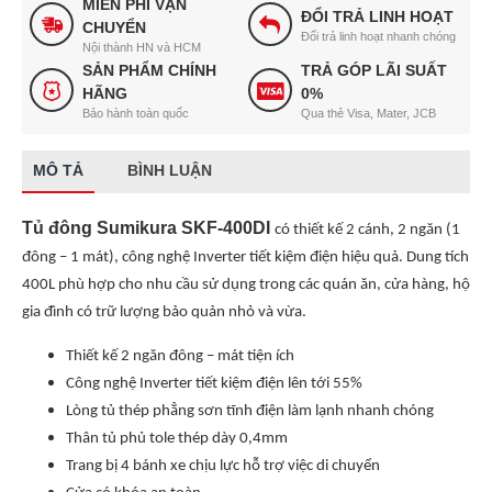
MIỄN PHÍ VẬN
ĐỔI TRẢ LINH HOẠT
CHUYỂN
Đổi trả linh hoạt nhanh chóng
Nội thành HN và HCM
SẢN PHẨM CHÍNH
TRẢ GÓP LÃI SUẤT
HÃNG
0%
Bảo hành toàn quốc
Qua thẻ Visa, Mater, JCB
MÔ TẢ
BÌNH LUẬN
Tủ đông Sumikura SKF-400DI
có thiết kế 2 cánh, 2 ngăn (1
đông – 1 mát), công nghệ Inverter tiết kiệm điện hiệu quả. Dung tích
400L phù hợp cho nhu cầu sử dụng trong các quán ăn, cửa hàng, hộ
gia đình có trữ lượng bảo quản nhỏ và vừa.
Thiết kế 2 ngăn đông – mát tiện ích
Công nghệ Inverter tiết kiệm điện lên tới 55%
Lòng tủ thép phẳng sơn tĩnh điện làm lạnh nhanh chóng
Thân tủ phủ tole thép dày 0,4mm
Trang bị 4 bánh xe chịu lực hỗ trợ việc di chuyển