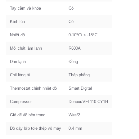
Tay cầm và khóa
Có
Kính lùa
Có
o
o
Nhiệt độ
0-10
C/ < -18
C
Môi chất làm lạnh
R600A
Dàn lạnh
Đồng
Coil lòng tủ
Thép phẳng
Thermostat chỉnh nhiệt độ
Smart Digital
Compressor
Donpor/VFL110 CY1H
Giỏ để đồ bên trong
Wire/2
Độ dày lớp tole thép vỏ máy
0.4 mm