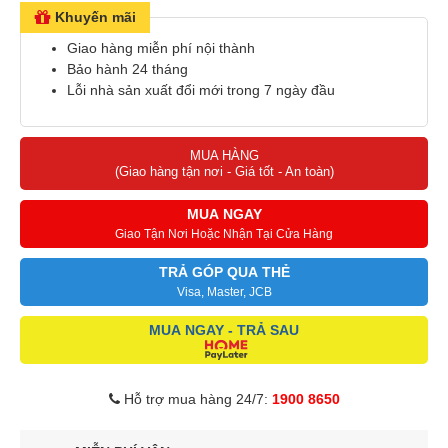
Khuyến mãi
Giao hàng miễn phí nội thành
Bảo hành 24 tháng
Lỗi nhà sản xuất đổi mới trong 7 ngày đầu
MUA HÀNG
(Giao hàng tận nơi - Giá tốt - An toàn)
MUA NGAY
Giao Tận Nơi Hoặc Nhận Tại Cửa Hàng
TRẢ GÓP QUA THẺ
Visa, Master, JCB
MUA NGAY - TRẢ SAU
Hỗ trợ mua hàng 24/7:
1900 8650