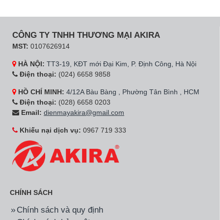
CÔNG TY TNHH THƯƠNG MẠI AKIRA
MST:
0107626914
HÀ NỘI:
TT3-19, KĐT mới Đại Kim, P. Định Công, Hà Nội
Điện thoại:
(024) 6658 9858
HỒ CHÍ MINH:
4/12A Bàu Bàng , Phường Tân Bình , HCM
Điện thoại:
(028) 6658 0203
Email:
dienmayakira@gmail.com
Khiếu nại dịch vụ:
0967 719 333
CHÍNH SÁCH
Chính sách và quy định