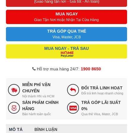
(Giao hàng tận nơi - Giá tốt - An toàn)
MUA NGAY
Giao Tận Nơi Hoặc Nhận Tại Cửa Hàng
TRẢ GÓP QUA THẺ
Visa, Master, JCB
MUA NGAY - TRẢ SAU
Hỗ trợ mua hàng 24/7:
1900 8650
MIỄN PHÍ VẬN
ĐỔI TRẢ LINH HOẠT
CHUYỂN
Đổi trả linh hoạt nhanh chóng
Nội thành HN và HCM
SẢN PHẨM CHÍNH
TRẢ GÓP LÃI SUẤT
HÃNG
0%
Bảo hành toàn quốc
Qua thẻ Visa, Mater, JCB
MÔ TẢ
BÌNH LUẬN