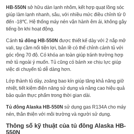
HB-550N
sở hữu dàn lạnh nhôm, kết hợp quạt lồng sóc
giúp làm lạnh nhanh, sâu, với nhiều mức điều chỉnh từ 0
đến -18℃. Hệ thống máy nén vận hành êm ái, không gây
tiếng ồn khi hoạt động.
Cánh
tủ đông HB-550N
được thiết kế dày với 2 nắp mở
vali, tay cầm nổi tiện lợi, bản lề có thể chỉnh cánh tủ với
góc rộng 70 độ. Có khóa an toàn giúp tránh trường hợp
mở tủ ngoài ý muốn. Tủ cũng có bánh xe chịu lực giúp
việc di chuyển tủ dễ dàng hơn.
Lớp thành tủ dày, zoăng bao kín giúp tăng khả năng giữ
nhiệt, tiết kiệm điện năng sử dụng và nâng cao hiệu quả
bảo quản thực phẩm trong thời gian dài.
Tủ đông Alaska HB-550N
sử dụng gas R134A cho máy
nén, thân thiện với môi trường và người sử dụng.
Thông số kỹ thuật của tủ đông Alaska HB-
550N