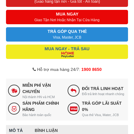
(Giao hàng tận nơi - Giá tốt - An toàn)
MUA NGAY
Giao Tận Nơi Hoặc Nhận Tại Cửa Hàng
TRẢ GÓP QUA THẺ
Visa, Master, JCB
MUA NGAY - TRẢ SAU
Hỗ trợ mua hàng 24/7:
1900 8650
MIỄN PHÍ VẬN
ĐỔI TRẢ LINH HOẠT
CHUYỂN
Đổi trả linh hoạt nhanh chóng
Nội thành HN và HCM
SẢN PHẨM CHÍNH
TRẢ GÓP LÃI SUẤT
HÃNG
0%
Bảo hành toàn quốc
Qua thẻ Visa, Mater, JCB
MÔ TẢ
BÌNH LUẬN