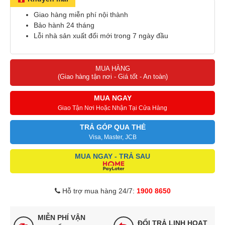
Giao hàng miễn phí nội thành
Bảo hành 24 tháng
Lỗi nhà sản xuất đổi mới trong 7 ngày đầu
MUA HÀNG
(Giao hàng tận nơi - Giá tốt - An toàn)
MUA NGAY
Giao Tận Nơi Hoặc Nhận Tại Cửa Hàng
TRẢ GÓP QUA THẺ
Visa, Master, JCB
MUA NGAY - TRẢ SAU
Hỗ trợ mua hàng 24/7:
1900 8650
MIỄN PHÍ VẬN
ĐỔI TRẢ LINH HOẠT