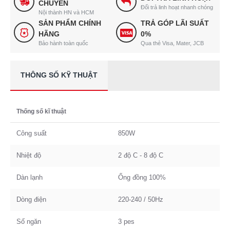
CHUYỂN
Đổi trả linh hoạt nhanh chóng
Nội thành HN và HCM
SẢN PHẨM CHÍNH
TRẢ GÓP LÃI SUẤT
HÃNG
0%
Bảo hành toàn quốc
Qua thẻ Visa, Mater, JCB
THÔNG SỐ KỸ THUẬT
Thống số kĩ thuật
Công suất
850W
Nhiệt độ
2 độ C - 8 độ C
Dàn lạnh
Ống đồng 100%
Dòng điện
220-240 / 50Hz
Số ngăn
3 pes