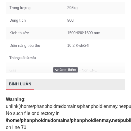
Trọng lượng
295kg
Dung tích
900l
Kích thước
1500*690*1600 mm
Điện năng tiêu thụ
10.2 Kwh/24h
Thông số tủ mát
Gas
R404n - Non CFC
BÌNH LUẬN
Warning
:
unlink(/home/phanphoidm/domains/phanphoidienmay.net/pub
No such file or directory in
/home/phanphoidm/domains/phanphoidienmay.net/public_
on line
71