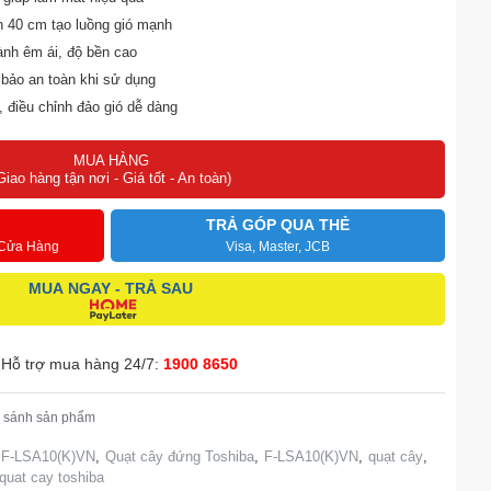
h 40 cm tạo luồng gió mạnh
ành êm ái, độ bền cao
 bảo an toàn khi sử dụng
, điều chỉnh đảo gió dễ dàng
ợi
MUA HÀNG
Giao hàng tận nơi - Giá tốt - An toàn)
TRẢ GÓP QUA THẺ
 Cửa Hàng
Visa, Master, JCB
MUA NGAY - TRẢ SAU
Hỗ trợ mua hàng 24/7:
1900 8650
 sánh sản phẩm
a F-LSA10(K)VN
,
Quạt cây đứng Toshiba
,
F-LSA10(K)VN
,
quạt cây
,
quat cay toshiba