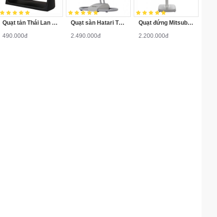
Quạt tản Thái Lan Hatari HT-PS20M1
Quạt sàn Hatari Thái Lan IT22M1
Quạt đứng Mitsubishi Electric LV16-RB SF-GY Xám nhạt
490.000đ
2.490.000đ
2.200.000đ