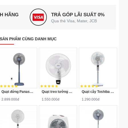
NH HÃNG
TRẢ GÓP LÃI SUẤT 0%
Qua thẻ Visa, Mater, JCB
SẢN PHẨM CÙNG DANH MỤC
Quạt đứng Panasonic F-409KB (màu xanh, có điều khiển)
Quạt treo tường Hatari HF-W18R1
Quạt cây Toshiba F-LSA20(H)VN
2.899.000đ
1.550.000đ
1.290.000đ