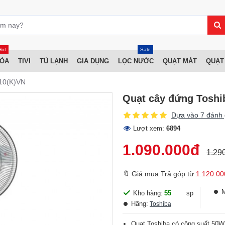
Hot
Sale
HÒA
TIVI
TỦ LẠNH
GIA DỤNG
LỌC NƯỚC
QUẠT MÁT
QUẠT
A10(K)VN
Quạt cây đứng Toshi
Dựa vào 7 đánh 
Lượt xem:
6894
1.090.000đ
1.29
🔖 Giá mua Trả góp từ
1.120.00
Kho hàng:
55
sp
Hãng:
Toshiba
Quạt Toshiba có công suất 50W