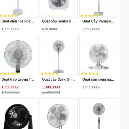
Quạt điện Toshiba F-LSD10HVN Inverter
Quạt hộp Senko BD1410
Quạt Cây Panasonic F409KBE
1.750.000đ
620.000đ
2.899.000đ
Quạt treo tường Toshiba F-WSA20(H)VN
Quạt cây đứng Sharp PJ-S40RV-LG
Quạt sàn công nghiệp Thái Lan Hatari IT18M2
1.350.000đ
1.390.000đ
1.950.000đ
1.450.000đ
1.490.000đ