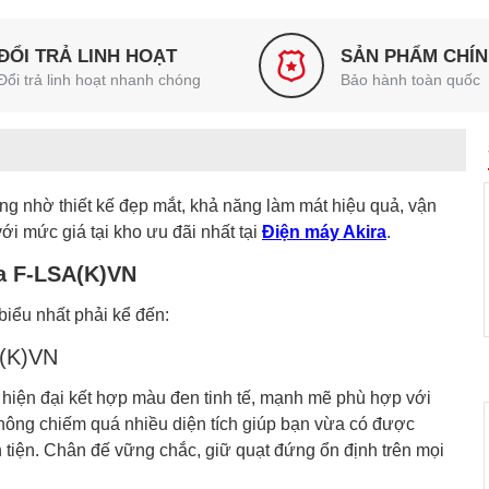
ĐỔI TRẢ LINH HOẠT
SẢN PHẨM CHÍ
Đổi trả linh hoạt nhanh chóng
Bảo hành toàn quốc
 nhờ thiết kế đẹp mắt, khả năng làm mát hiệu quả, vận
i mức giá tại kho ưu đãi nhất tại
Điện máy Akira
.
ba F-LSA(K)VN
iểu nhất phải kể đến:
0(K)VN
 hiện đại kết hợp màu đen tinh tế, mạnh mẽ phù hợp với
 không chiếm quá nhiều diện tích giúp bạn vừa có được
tiện. Chân đế vững chắc, giữ quạt đứng ổn định trên mọi