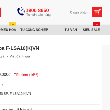
1900 8650
0 sản phẩm
Hot
Hot
 ĐIỀU HÒA
TỦ CÔNG NGHIỆP
TƯ VẤN
SIÊU SALE
ba F-LSA10(K)VN
giá.
-
Viết đánh giá
0.000đ
Tiết kiệm (16%)
0₫
Mã SP:
F-LSA10(K)VN
 giúp làm mát hiệu quả