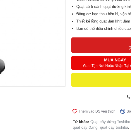
Quạt có 5 cánh quạt đường kín
Động cơ bạc thau bền bỉ, vận h
Thiết kế lồng quạt đan khít đảm
Bạn có thể điều chỉnh chiều cao
Có chức năng hẹn giờ tắt tiện l
(
MUA NGAY
Giao Tận Nơi Hoặc Nhận Tại
Thêm vào DS yêu thích
So
Từ khóa:
Quạt cây đứng Toshib
quạt cây đứng
,
quạt cây toshiba
,