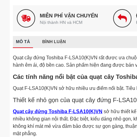
MIỄN PHÍ VẬN CHUYỂN
Nội thành HN và HCM
MÔ TẢ
BÌNH LUẬN
Quạt cây đứng Toshiba F-LSA10(K)VN rất được ưa chuộng
hành êm ái, độ bền cao. Sản phẩm hiện đang được bán vớ
Các tính năng nổi bật của quạt cây Toshi
Quạt F-LSA10(K)VN sở hữu nhiều ưu điểm nổi bật. Tiêu b
Thiết kế nhỏ gọn của quạt cây đứng F-LSA1
Quạt cây đứng Toshiba F-LSA10(K)VN
sở hữu thiết kế
nhiều không gian nội thất. Đặc biệt, kiểu dáng nhỏ gọn,
không khí mát mẻ vừa đảm bảo được sự gọn gàng, thuận 
mặt phẳng.