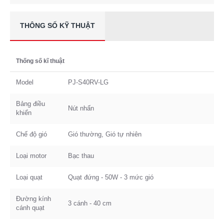
THÔNG SỐ KỸ THUẬT
Thống số kĩ thuật
Model
PJ-S40RV-LG
Bảng điều
Nút nhấn
khiển
Chế độ gió
Gió thường, Gió tự nhiên
Loại motor
Bạc thau
Loại quạt
Quạt đứng - 50W - 3 mức gió
Đường kính
3 cánh - 40 cm
cánh quạt