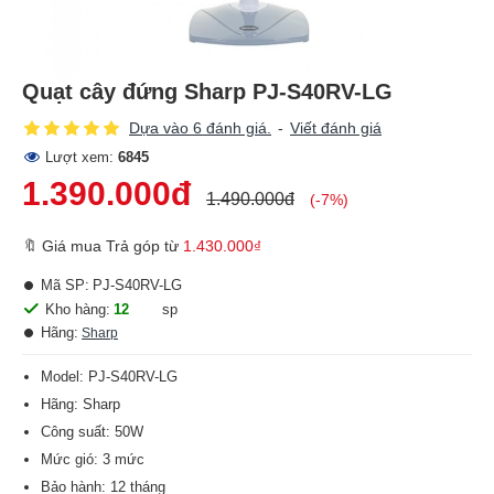
Quạt cây đứng Sharp PJ-S40RV-LG
Dựa vào 6 đánh giá.
-
Viết đánh giá
Lượt xem:
6845
1.390.000đ
1.490.000đ
(-7%)
🔖 Giá mua Trả góp từ
1.430.000₫
Mã SP:
PJ-S40RV-LG
Kho hàng:
12
sp
Hãng:
Sharp
Model: PJ-S40RV-LG
Hãng: Sharp
Công suất: 50W
Mức gió: 3 mức
Bảo hành: 12 tháng