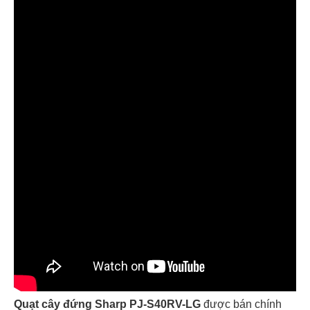
Quạt cây đứng Sharp PJ-S40RV-LG
được bán chính