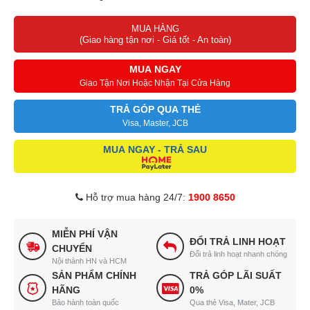
MUA HÀNG
(Giao hàng tận nơi - Giá tốt - An toàn)
MUA NGAY
Giao Tận Nơi Hoặc Nhận Tại Cửa Hàng
TRẢ GÓP QUA THẺ
Visa, Master, JCB
MUA NGAY - TRẢ SAU
Hỗ trợ mua hàng 24/7:
1900 8650
MIỄN PHÍ VẬN
ĐỔI TRẢ LINH HOẠT
CHUYỂN
Đổi trả linh hoạt nhanh chóng
Nội thành HN và HCM
SẢN PHẨM CHÍNH
TRẢ GÓP LÃI SUẤT
HÃNG
0%
Bảo hành toàn quốc
Qua thẻ Visa, Mater, JCB