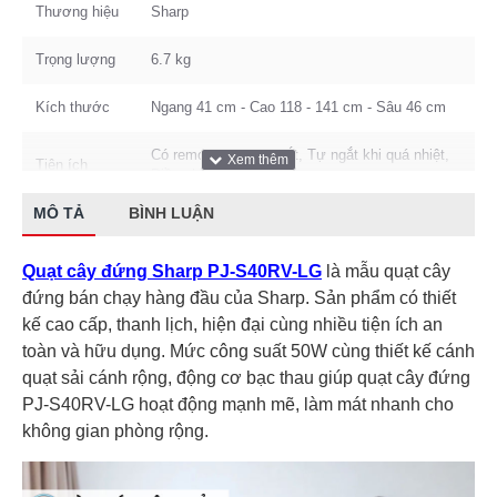
Thương hiệu
Sharp
Trọng lượng
6.7 kg
Kích thước
Ngang 41 cm - Cao 118 - 141 cm - Sâu 46 cm
Có remote, Hẹn giờ tắt, Tự ngắt khi quá nhiệt,
Tiện ích
Điều chỉnh được chiều cao
MÔ TẢ
BÌNH LUẬN
Xuất Xứ & Bảo Hành
Xuất xứ
Malaysia
Quạt cây đứng Sharp PJ-S40RV-LG
là mẫu quạt cây
đứng bán chạy hàng đầu của Sharp. Sản phẩm có thiết
kế cao cấp, thanh lịch, hiện đại cùng nhiều tiện ích an
toàn và hữu dụng. Mức công suất 50W cùng thiết kế cánh
quạt sải cánh rộng, động cơ bạc thau giúp quạt cây đứng
PJ-S40RV-LG hoạt động mạnh mẽ, làm mát nhanh cho
không gian phòng rộng.