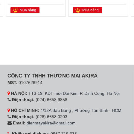
Mua hàng
Mua hàng
CÔNG TY TNHH THƯƠNG MẠI AKIRA
MST:
0107626914
HÀ NỘI:
TT3-19, KĐT mới Đại Kim, P. Định Công, Hà Nội
Điện thoại:
(024) 6658 9858
HỒ CHÍ MINH:
4/12A Bàu Bàng , Phường Tân Bình , HCM
Điện thoại:
(028) 6658 0203
Email:
dienmayakira@gmail.com
Khiếu nại dịch vụ:
0967 719 333