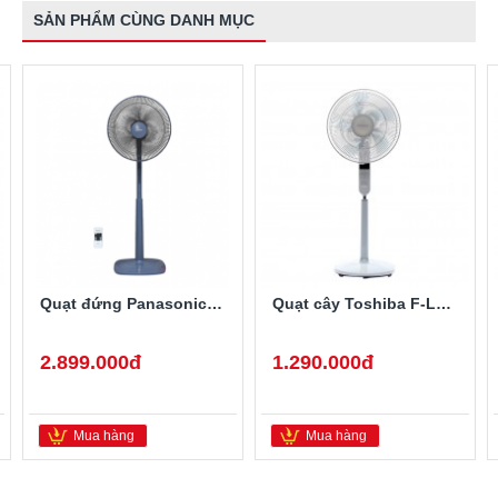
SẢN PHẨM CÙNG DANH MỤC
Quạt đứng Panasonic F-409KB (màu xanh, có điều khiển)
Quạt cây Toshiba F-LSA20(H)VN
2.899.000đ
1.290.000đ
Mua hàng
Mua hàng