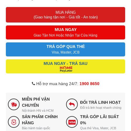
Lồng quạt có khớp khóa, nan quạt được đan khít nhau an toàn
MUA HÀNG
Chức năng hẹn giờ thông minh lên tới 8 tiếng
(Giao hàng tận nơi - Giá tốt - An toàn)
Có 2 cầu chì chống cháy, tự ngắt điện khi quá tải
MUA NGAY
Giao Tận Nơi Hoặc Nhận Tại Cửa Hàng
TRẢ GÓP QUA THẺ
Visa, Master, JCB
MUA NGAY - TRẢ SAU
Hỗ trợ mua hàng 24/7:
1900 8650
MIỄN PHÍ VẬN
ĐỔI TRẢ LINH HOẠT
CHUYỂN
Đổi trả linh hoạt nhanh chóng
Nội thành HN và HCM
SẢN PHẨM CHÍNH
TRẢ GÓP LÃI SUẤT
HÃNG
0%
Bảo hành toàn quốc
Qua thẻ Visa, Mater, JCB