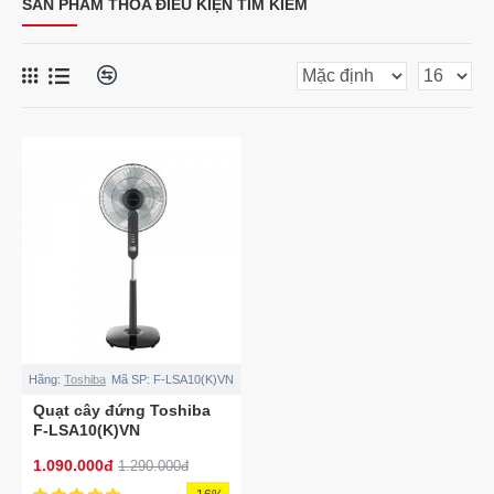
SẢN PHẨM THỎA ĐIỀU KIỆN TÌM KIẾM
Hãng:
Toshiba
Mã SP:
F-LSA10(K)VN
Quạt cây đứng Toshiba
F-LSA10(K)VN
1.090.000đ
1.290.000đ