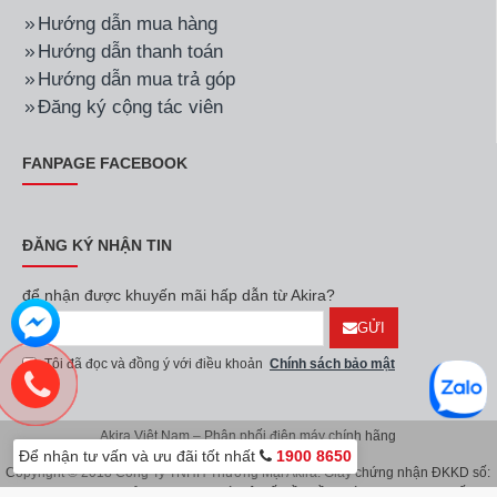
Hướng dẫn mua hàng
Hướng dẫn thanh toán
Hướng dẫn mua trả góp
Đăng ký cộng tác viên
FANPAGE FACEBOOK
ĐĂNG KÝ NHẬN TIN
để nhận được khuyến mãi hấp dẫn từ Akira?
GỬI
Tôi đã đọc và đồng ý với điều khoản
Chính sách bảo mật
Akira Việt Nam – Phân phối điện máy chính hãng
Để nhận tư vấn và ưu đãi tốt nhất
1900 8650
Copyright © 2018 Công Ty TNHH Thương Mại Akira. Giấy chứng nhận ĐKKD số:
0107626914 do Sở KH & ĐT TP.Hà Nội cấp lần đầu ngày 08/11/2016. Giấy