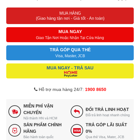
ảnh hưởng đến sử dụng.
MUA HÀNG
Lưới lọc mỡ Aluminum 3 lớp nằm trên 2 khay kéo của máy.
(Giao hàng tận nơi - Giá tốt - An toàn)
Bộ lọc mỡ hợp kim nhôm, có thể tháo lắp, tiện lau chùi, vệ sinh
thường xuyên.
MUA NGAY
Máy có 2 chế độ: khử mùi tuần hoàn bằng than hoạt tính và hút
Giao Tận Nơi Hoặc Nhận Tại Cửa Hàng
đẩy ra ngoài qua đường ống thoát.
TRẢ GÓP QUA THẺ
Nguồn điện 220V/50Hz phù hợp với điện lưới Việt Nam.
Visa, Master, JCB
MUA NGAY - TRẢ SAU
Hỗ trợ mua hàng 24/7:
1900 8650
MIỄN PHÍ VẬN
ĐỔI TRẢ LINH HOẠT
CHUYỂN
Đổi trả linh hoạt nhanh chóng
Nội thành HN và HCM
SẢN PHẨM CHÍNH
TRẢ GÓP LÃI SUẤT
HÃNG
0%
Bảo hành toàn quốc
Qua thẻ Visa, Mater, JCB