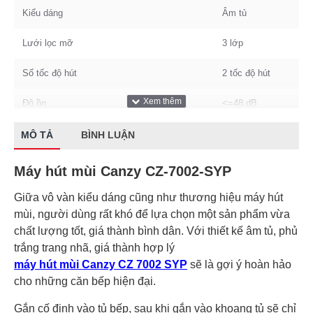
Kiểu dáng
Âm tủ
Lưới lọc mỡ
3 lớp
Số tốc độ hút
2 tốc độ hút
Độ ồn
<=48 dB
Động cơ
Đồng trục
MÔ TẢ
BÌNH LUẬN
Dòng điện
220V/50Hz
Máy hút mùi Canzy CZ-7002-SYP
Kích thước
700 mm
Giữa vô vàn kiểu dáng cũng như thương hiệu máy hút
mùi, người dùng rất khó để lựa chọn một sản phẩm vừa
chất lượng tốt, giá thành bình dân. Với thiết kế âm tủ, phủ
trắng trang nhã, giá thành hợp lý
máy hút mùi Canzy CZ 7002 SYP
sẽ là gợi ý hoàn hảo
cho những căn bếp hiện đại.
Gắn cố định vào tủ bếp, sau khi gắn vào khoang tủ sẽ chỉ