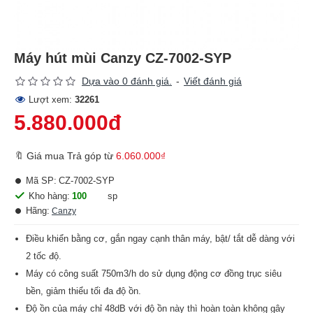
Máy hút mùi Canzy CZ-7002-SYP
Dựa vào 0 đánh giá.
-
Viết đánh giá
Lượt xem:
32261
5.880.000đ
🔖 Giá mua Trả góp từ
6.060.000₫
Mã SP:
CZ-7002-SYP
Kho hàng:
100
sp
Hãng:
Canzy
Điều khiển bằng cơ, gắn ngay cạnh thân máy, bật/ tắt dễ dàng với
2 tốc độ.
Máy có công suất 750m3/h do sử dụng động cơ đồng trục siêu
bền, giảm thiểu tối đa độ ồn.
Độ ồn của máy chỉ 48dB với độ ồn này thì hoàn toàn không gây