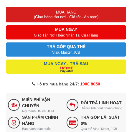
MUA HÀNG
(Giao hàng tận nơi - Giá tốt - An toàn)
MUA NGAY
Giao Tận Nơi Hoặc Nhận Tại Cửa Hàng
TRẢ GÓP QUA THẺ
Visa, Master, JCB
MUA NGAY - TRẢ SAU
Hỗ trợ mua hàng 24/7:
1900 8650
MIỄN PHÍ VẬN
ĐỔI TRẢ LINH HOẠT
CHUYỂN
Đổi trả linh hoạt nhanh chóng
Nội thành HN và HCM
SẢN PHẨM CHÍNH
TRẢ GÓP LÃI SUẤT
HÃNG
0%
Bảo hành toàn quốc
Qua thẻ Visa, Mater, JCB