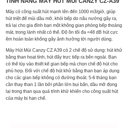
TÍNH NĂNG MÁY HÚT MÙI CANZY CZ-A39
Máy có công suất hút mạnh lên đến 1000 m3/giờ, giúp
hút triệt để mùi dầu mỡ, khói bếp do nấu nướng gây ra,
trả lại cho gia đình bạn một không gian phòng bếp thoáng
mát, trong lành nhất có thể. Độ ồn tối đa <48 dB hút cực
êm hoàn toàn không gây ảnh hưởng tới người dùng.
Máy Hút Mùi Canzy CZ A39 có 2 chế độ sử dụng: hút khử
bằng than hoạt tính, hút đẩy trực tiếp ra bên ngoài. Bạn
có thể tùy vào thiết kế gian bếp mà chọn chế độ hút cho
phù hợp. Đối với chế độ hút khử bằng than bạn áp dụng
cho các gian bếp không có đường thoát. 5-6 tháng bạn
cần thay than 1 lần bởi phần lớn bụi bẩn, dầu mỡ đọng
lại trong than qua quá trình khử khiến cho công suất hút
của máy bị hạn chế.