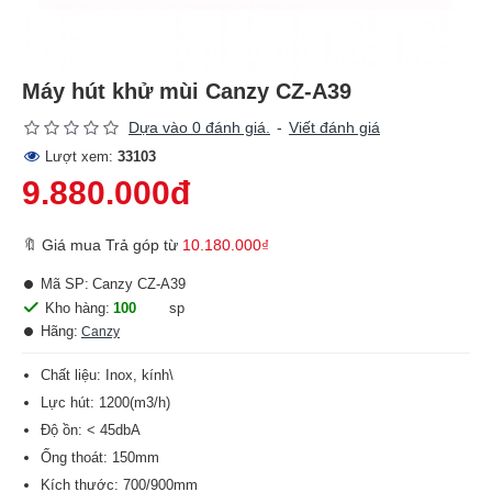
Máy hút khử mùi Canzy CZ-A39
Dựa vào 0 đánh giá.
-
Viết đánh giá
Lượt xem:
33103
9.880.000đ
🔖 Giá mua Trả góp từ
10.180.000₫
Mã SP:
Canzy CZ-A39
Kho hàng:
100
sp
Hãng:
Canzy
Chất liệu: Inox, kính\
Lực hút: 1200(m3/h)
Độ ồn: < 45dbA
Ống thoát: 150mm
Kích thước: 700/900mm