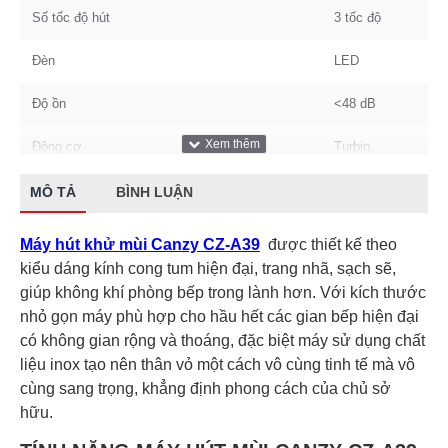
Số tốc độ hút
3 tốc độ
Đèn
LED
Độ ồn
<48 dB
Động cơ
Turbin
Thương hiệu
Canzy
MÔ TẢ
BÌNH LUẬN
Dòng điện
220V
Máy hút khử mùi Canzy CZ-A39
được thiết kế theo
kiểu dáng kính cong tum hiện đại, trang nhã, sạch sẽ,
giúp không khí phòng bếp trong lành hơn. Với kích thước
nhỏ gọn máy phù hợp cho hầu hết các gian bếp hiện đại
có không gian rộng và thoáng, đặc biệt máy sử dụng chất
liệu inox tạo nên thân vỏ một cách vô cùng tinh tế mà vô
cùng sang trọng, khẳng định phong cách của chủ sở
hữu.