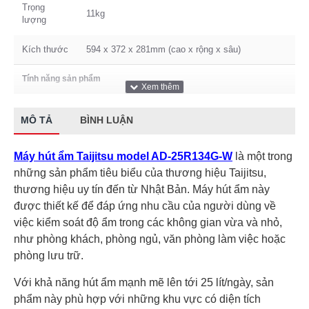
Trọng
11kg
lượng
Kích thước
594 x 372 x 281mm (cao x rộng x sâu)
Tính năng sản phẩm
Tính năng
Inverter (tiết kiệm điện), Khử mùi, khóa trẻ em,
MÔ TẢ
BÌNH LUẬN
khác
màn hình LED, chế độ ban đêm
Máy hút ẩm Taijitsu model AD-25R134G-W
là một trong
những sản phẩm tiêu biểu của thương hiệu Taijitsu,
thương hiệu uy tín đến từ Nhật Bản. Máy hút ẩm này
được thiết kế để đáp ứng nhu cầu của người dùng về
việc kiểm soát độ ẩm trong các không gian vừa và nhỏ,
như phòng khách, phòng ngủ, văn phòng làm việc hoặc
phòng lưu trữ.
Với khả năng hút ẩm mạnh mẽ lên tới 25 lít/ngày, sản
phẩm này phù hợp với những khu vực có diện tích