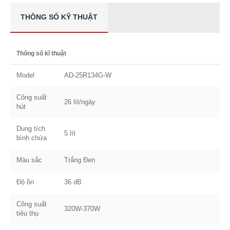
THÔNG SỐ KỸ THUẬT
Thống số kĩ thuật
Model
AD-25R134G-W
Công suất
26 lít/ngày
hút
Dung tích
5 lít
bình chứa
Màu sắc
Trắng Đen
Độ ồn
36 dB
Công suất
320W-370W
tiêu thụ