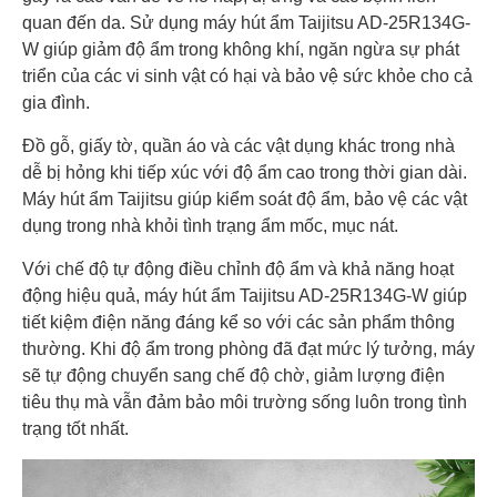
quan đến da. Sử dụng máy hút ẩm Taijitsu AD-25R134G-
W giúp giảm độ ẩm trong không khí, ngăn ngừa sự phát
triển của các vi sinh vật có hại và bảo vệ sức khỏe cho cả
gia đình.
Đồ gỗ, giấy tờ, quần áo và các vật dụng khác trong nhà
dễ bị hỏng khi tiếp xúc với độ ẩm cao trong thời gian dài.
Máy hút ẩm Taijitsu giúp kiểm soát độ ẩm, bảo vệ các vật
dụng trong nhà khỏi tình trạng ẩm mốc, mục nát.
Với chế độ tự động điều chỉnh độ ẩm và khả năng hoạt
động hiệu quả, máy hút ẩm Taijitsu AD-25R134G-W giúp
tiết kiệm điện năng đáng kể so với các sản phẩm thông
thường. Khi độ ẩm trong phòng đã đạt mức lý tưởng, máy
sẽ tự động chuyển sang chế độ chờ, giảm lượng điện
tiêu thụ mà vẫn đảm bảo môi trường sống luôn trong tình
trạng tốt nhất.