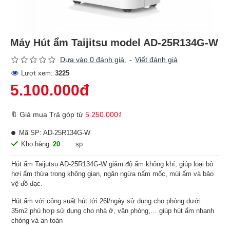
Máy Hút ẩm Taijitsu model AD-25R134G-W
Dựa vào 0 đánh giá.
-
Viết đánh giá
Lượt xem:
3225
5.100.000đ
🔖 Giá mua Trả góp từ
5.250.000₫
Mã SP:
AD-25R134G-W
Kho hàng:
20
sp
Hút ẩm Taijutsu AD-25R134G-W giảm độ ẩm không khí, giúp loại bỏ
hơi ẩm thừa trong không gian, ngăn ngừa nấm mốc, mùi ẩm và bảo
vệ đồ đạc.
Hút ẩm với công suất hút tới 26l/ngày sử dụng cho phòng dưới
35m2 phù hợp sử dụng cho nhà ở, văn phòng,… giúp hút ẩm nhanh
chóng và an toàn