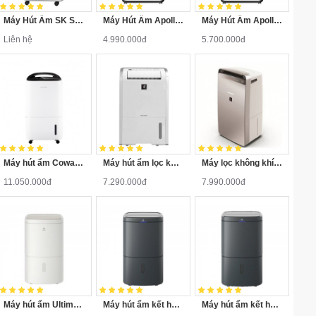
Máy Hút Ẩm SK Sumikura 16 Lít SK-180LA
Máy Hút Ẩm Apollo Sumikura 20 Lít NV-210Apollo
Máy Hút Ẩm Apollo Sumikura 25 Lít NV-250Apollo
Liên hệ
4.990.000đ
5.700.000đ
Máy hút ẩm Coway AD-1615A
Máy hút ẩm lọc không khí Sharp DW-D20A-W
Máy lọc không khí - hút ẩm Sharp DW-J27FV-S 60m2
11.050.000đ
7.290.000đ
7.990.000đ
Máy hút ẩm UltimateHome 300 20L EDH10TRBW1 cho phòng 42m²
Máy hút ẩm kết hợp lọc không khí Electrolux EDH12TRBD2
Máy hút ẩm kết hợp lọc không khí UltimateHome 700 27L EDH14TRBD2 cho phòng 58m²