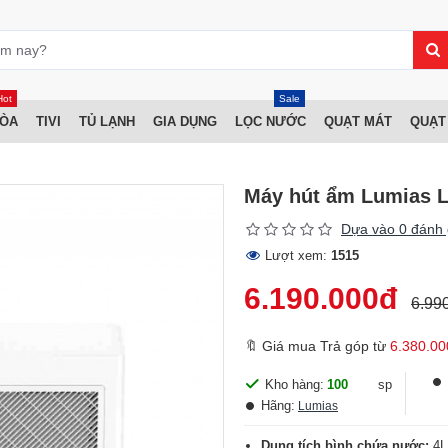
Hot
Sale
HÒA
TIVI
TỦ LẠNH
GIA DỤNG
LỌC NƯỚC
QUẠT MÁT
QUẠT
Máy hút ẩm Lumias 
Dựa vào 0 đánh 
Lượt xem:
1515
6.190.000đ
6.99
🔖 Giá mua Trả góp từ
6.380.00
Kho hàng:
100
sp
Hãng:
Lumias
Dung tích bình chứa nước:
4L