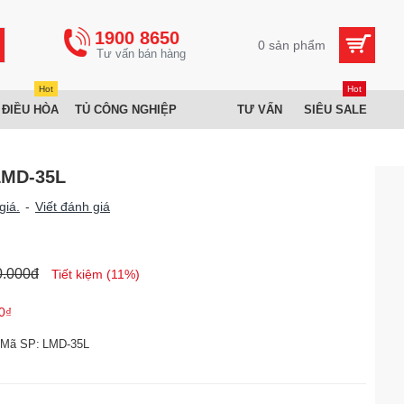
1900 8650
0 sản phẩm
Hot
Hot
 ĐIỀU HÒA
TỦ CÔNG NGHIỆP
TƯ VẤN
SIÊU SALE
LMD-35L
giá.
-
Viết đánh giá
0.000đ
Tiết kiệm (11%)
0₫
Mã SP:
LMD-35L