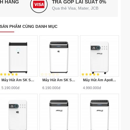
NH HÃNG
TRẢ GÓP LÃI SUẤT 0%
Qua thẻ Visa, Mater, JCB
SẢN PHẨM CÙNG DANH MỤC
Máy Hút Ẩm SK Sumikura 20 Lít SK-220LA
Máy Hút Ẩm SK Sumikura 25 Lít SK-260LA
Máy Hút Ẩm Apollo Sumikura 16 Lít NV-170Apollo
5.190.000đ
6.190.000đ
4.990.000đ