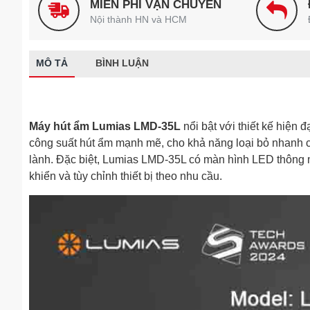
MIỄN PHÍ VẬN CHUYỂN
Nội thành HN và HCM
MÔ TẢ
BÌNH LUẬN
Máy hút ẩm Lumias LMD-35L
nổi bật với thiết kế hiện 
công suất hút ẩm mạnh mẽ, cho khả năng loại bỏ nhanh 
lành. Đặc biệt, Lumias LMD-35L có màn hình LED thông 
khiển và tùy chỉnh thiết bị theo nhu cầu.