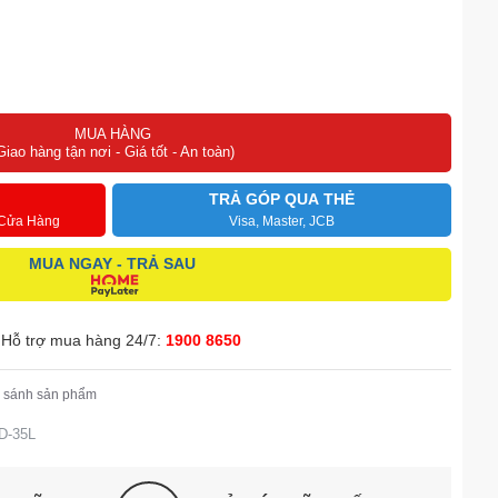
MUA HÀNG
Giao hàng tận nơi - Giá tốt - An toàn)
TRẢ GÓP QUA THẺ
 Cửa Hàng
Visa, Master, JCB
MUA NGAY - TRẢ SAU
Hỗ trợ mua hàng 24/7:
1900 8650
 sánh sản phẩm
D-35L