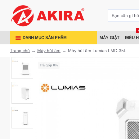
DANH MỤC SẢN PHẨM
MÁY GIẶT
ĐIỀU 
Trang chủ
Máy hút ẩm
Máy hút ẩm Lumias LMD-35L
Trả góp 0%