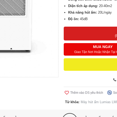
Diện tích áp dụng:
20-40m2
Khả năng hút ẩm:
20L/ngày
Độ ồn:
45dB
(
MUA NGAY
Giao Tận Nơi Hoặc Nhận Tại
Thêm vào DS yêu thích
So
Từ khóa:
Máy hút ẩm Lumias LM