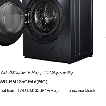
r TWD-BM135GF4V(MG) giặt 12.5kg, sấy 8kg
a TWD-BM135GF4V(MG)
Nhật Bản
, TWD-BM135GF4V(MG) chinh phục mọi khách