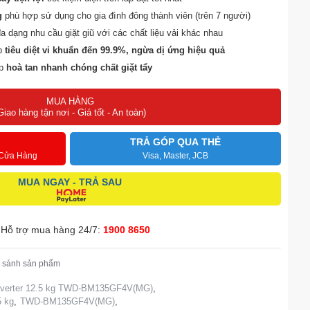
g
phù hợp sử dụng cho gia đình đông thành viên (trên 7 người)
a dạng nhu cầu giặt giũ với các chất liệu vải khác nhau
p
tiêu diệt vi khuẩn đến 99.9%, ngừa dị ứng hiệu quả
úp
hoà tan nhanh chóng chất giặt tẩy
 cấp nước giặt, xả thông minh
MUA HÀNG
Giao hàng tận nơi - Giá tốt - An toàn)
TRẢ GÓP QUA THẺ
 Cửa Hàng
Visa, Master, JCB
MUA NGAY - TRẢ SAU
Hỗ trợ mua hàng 24/7:
1900 8650
 sánh sản phẩm
Inverter 12.5 kg TWD-BM135GF4V(MG)
,
5 kg
,
TWD-BM135GF4V(MG)
,