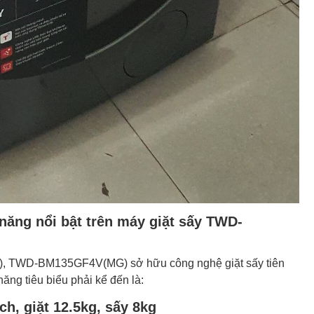
 năng nổi bật trên máy giặt sấy TWD-
), TWD-BM135GF4V(MG) sở hữu công nghệ giặt sấy tiên
năng tiêu biểu phải kể đến là:
ích, giặt 12.5kg, sấy 8kg