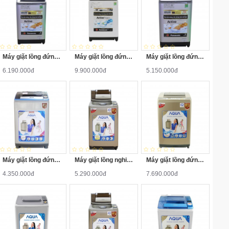
Máy giặt lồng đứng Panasonic NA-F85X5LRV 8.5kg
Máy giặt lồng đứng Panasonic NA-125A5WRV 12.5kg
Máy giặt lồng đứng Panasonic NA-F90X5LRV 9kg
6.190.000đ
9.900.000đ
5.150.000đ
Máy giặt lồng đứng Aqua AQW-S80KT 8kg
Máy giặt lồng nghiêng Aqua AQW-F800Z1T 8kg
Máy giặt lồng đứng Aqua AQW-DQW90ZT 9kg
4.350.000đ
5.290.000đ
7.690.000đ