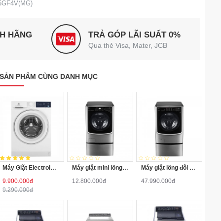
35GF4V(MG)
NH HÃNG
TRẢ GÓP LÃI SUẤT 0%
Qua thẻ Visa, Mater, JCB
SẢN PHẨM CÙNG DANH MỤC
Máy Giặt Electrolux Inverter 10 Kg EWF1024D3WB
Máy giặt mini lồng ngang Twinwash LG T2735NWLV 3.5Kg
Máy giặt lồng đôi LG TWINWash F2721HTTV/T2735NWLV
9.900.000đ
12.800.000đ
47.990.000đ
9.290.000đ