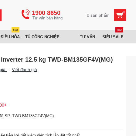
1900 8650
0 sản phẩm
Hot
Hot
 ĐIỀU HÒA
TỦ CÔNG NGHIỆP
TƯ VẤN
SIÊU SALE
a Inverter 12.5 kg TWD-BM135GF4V(MG)
giá.
-
Viết đánh giá
00₫
Mã SP:
TWD-BM135GF4V(MG)
ấy tiện lợi
tiết kiệm diện tích lắp đặt tốt nhất