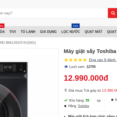
Hot
Sale
HÒA
TIVI
TỦ LẠNH
GIA DỤNG
LỌC NƯỚC
QUẠT MÁT
QUẠT
kg TWD-BM135GF4V(MG)
Máy giặt sấy Toshib
Dựa vào 8 đánh 
Lượt xem:
12705
12.990.000đ
🔖 Giá mua Trả góp từ
13.380.0
Kho hàng:
39
sp
Hãng:
Toshiba
Máy giặt tích hợp chức năng s