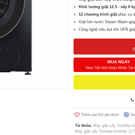
Khối lượng giặt 12.5 - sấy 8 k
12 chương trình giặt
phục vụ đ
Giặt hơi nước Steam Wash giú
Công nghệ siêu bọt khí UFB gi
Công nghệ SenseDose
tự động
(
MUA NGAY
Giao Tận Nơi Hoặc Nhận Tại
Thêm vào DS yêu thích
So
Từ khóa:
Máy giặt sấy Toshiba 
Máy giặt sấy Toshiba Inverter 12.