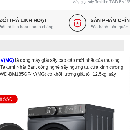
Máy giặt sấy Toshiba TWD-BM1
ĐỔI TRẢ LINH HOẠT
SẢN PHẨM CHÍ
Đổi trả linh hoạt nhanh chóng
Bảo hành toàn quốc
4V(MG)
là dòng máy giặt sấy cao cấp mới nhất của thương
 Takumi Nhật Bản, công nghệ sấy ngưng tụ, cửa kính cường
ba TWD-BM135GF4V(MG) có khối lượng giặt tới 12.5kg, sấy