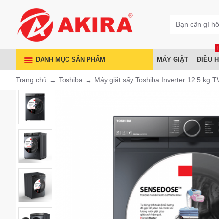
DANH MỤC SẢN PHẨM
MÁY GIẶT
ĐIỀU 
Trang chủ
Toshiba
Máy giặt sấy Toshiba Inverter 12.5 