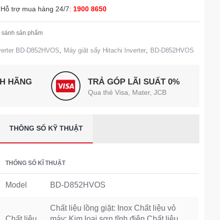
Hỗ trợ mua hàng 24/7:
1900 8650
 sánh sản phẩm
Inverter BD-D852HVOS
,
Máy giặt sấy Hitachi Inverter
,
BD-D852HVOS
NH HÃNG
TRẢ GÓP LÃI SUẤT 0%
Qua thẻ Visa, Mater, JCB
THÔNG SỐ KỸ THUẬT
THỐNG SỐ KĨ THUẬT
Model
BD-D852HVOS
Chất liệu lồng giặt: Inox Chất liệu vỏ
Chất liệu
máy: Kim loại sơn tĩnh điện Chất liệu