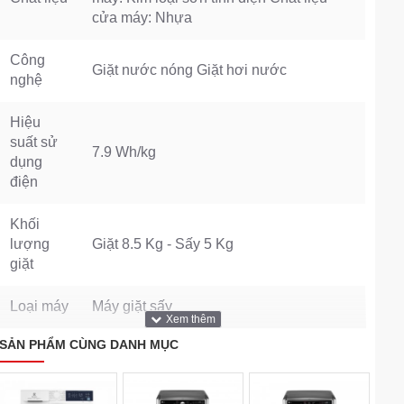
cửa máy: Nhựa
Công
Giặt nước nóng Giặt hơi nước
nghệ
Hiệu
suất sử
7.9 Wh/kg
dụng
điện
Khối
lượng
Giặt 8.5 Kg - Sấy 5 Kg
giặt
Loại máy
Máy giặt sấy
SẢN PHẨM CÙNG DANH MỤC
Tốc độ
1200 vòng/phút
quay vắt