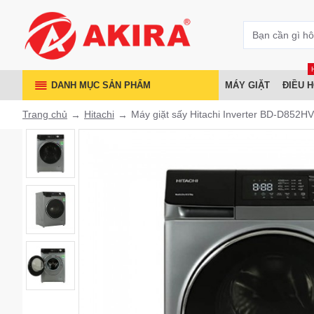
DANH MỤC SẢN PHẨM
MÁY GIẶT
ĐIỀU 
Trang chủ
Hitachi
Máy giặt sấy Hitachi Inverter BD-D852H