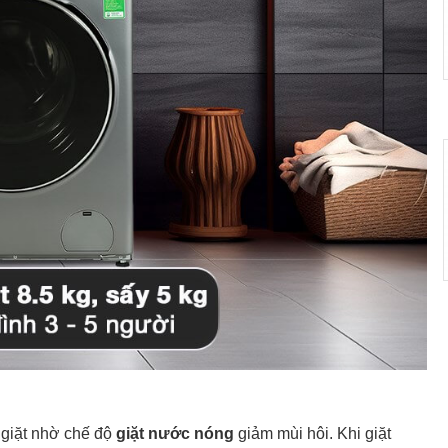
 giặt nhờ chế độ
giặt nước nóng
giảm mùi hôi. Khi giặt