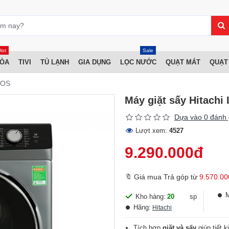
Hot
Sale
HÒA
TIVI
TỦ LẠNH
GIA DỤNG
LỌC NƯỚC
QUẠT MÁT
QUẠT
VOS
Máy giặt sấy Hitachi
Dựa vào 0 đánh 
Lượt xem:
4527
9.290.000đ
🔖 Giá mua Trả góp từ
9.570.00
Kho hàng:
20
sp
Hãng:
Hitachi
Tích hợp
giặt và sấy
giúp tiết k