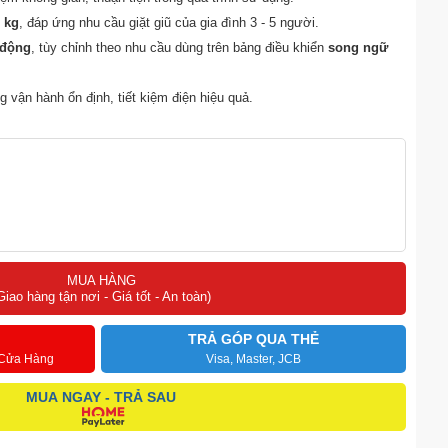
5 kg
, đáp ứng nhu cầu giặt giũ của gia đình 3 - 5 người.
 động
, tùy chỉnh theo nhu cầu dùng trên bảng điều khiển
song ngữ
 vận hành ổn định, tiết kiệm điện hiệu quả.
o quần áo luôn thơm tho với tính năng
vệ sinh lồng giặt bằng nước
ỏ vi khuẩn, giúp quần áo luôn sạch sẽ.
nhăn, dễ ủi hơn với chức năng
giặt chống nhăn
.
MUA HÀNG
Giao hàng tận nơi - Giá tốt - An toàn)
TRẢ GÓP QUA THẺ
 Cửa Hàng
Visa, Master, JCB
MUA NGAY - TRẢ SAU