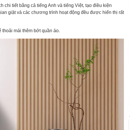
chi tiết bằng cả tiếng Anh và tiếng Việt, tạo điều kiện
an giặt và các chương trình hoạt động đều được hiển thị rất
 thoải mái thêm bớt quần áo.