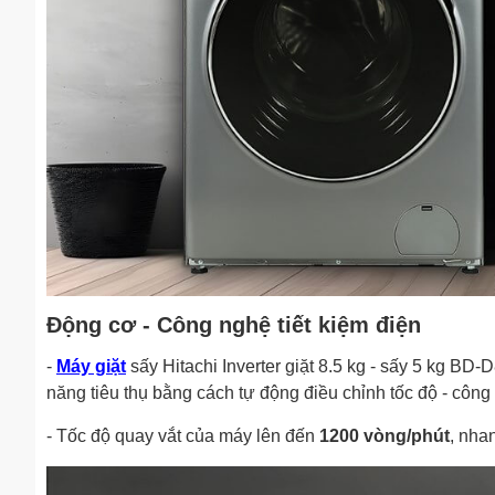
Động cơ - Công nghệ tiết kiệm điện
-
Máy giặt
sấy Hitachi Inverter giặt 8.5 kg - sấy 5 kg B
năng tiêu thụ bằng cách tự động điều chỉnh tốc độ - công
- Tốc độ quay vắt của máy lên đến
1200 vòng/phút
, nha