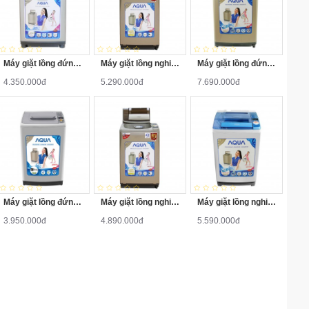
Tiện ích
giặt Có sấy Chống nhăn
XUẤT XỨ & BẢO HÀNH
Máy giặt lồng đứng Aqua AQW-S80KT 8kg
Máy giặt lồng nghiêng Aqua AQW-F800Z1T 8kg
Máy giặt lồng đứng Aqua AQW-DQW90ZT 9kg
Sản xuất
Trung Quốc
4.350.000đ
5.290.000đ
7.690.000đ
tại
Năm ra
2023
mắt
Bảo
24 tháng
hành
Máy giặt lồng đứng Aqua AQW-S70KT 7kg
Máy giặt lồng nghiêng Aqua AQW-F800Z2T 8kg
Máy giặt lồng nghiêng Aqua AQW-QW90ZT-S 9kg
3.950.000đ
4.890.000đ
5.590.000đ