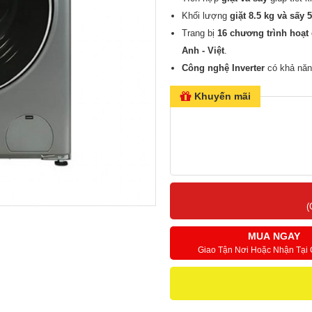
Khối lượng
giặt 8.5 kg và sấy 
Trang bị
16 chương trình
hoạt
Anh - Việt
.
Công nghệ Inverter
có khả năng
Giảm mùi hôi trong máy, giữ ch
Khuyến mãi
nóng
.
Công nghệ
giặt hơi nước
loại b
Hạn chế tình trạng quần áo bị 
(
MUA NGAY
Giao Tận Nơi Hoặc Nhận Tại