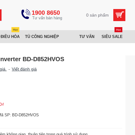
1900 8650
0 sản phẩm
Hot
Hot
 ĐIỀU HÒA
TỦ CÔNG NGHIỆP
TƯ VẤN
SIÊU SALE
 Inverter BD-D852HVOS
giá.
-
Viết đánh giá
0₫
Mã SP:
BD-D852HVOS
iệm không gian, thuận tiện trong quá trình sử dụng.