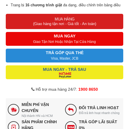
Trang bị
16 chương trình giặt
đa dạng, điều chỉnh trên bảng điều
khiển
song ngữ Anh - Việt
.
MUA HÀNG
Máy vận hành êm ái, tiết kiệm điện năng với
công nghệ Inverter.
(Giao hàng tận nơi - Giá tốt - An toàn)
Vệ sinh lồng giặt bằng nước nóng
giảm mùi hôi, quần áo luôn
thơm tho.
MUA NGAY
Loại bỏ vi khuẩn, quần áo sạch sẽ nhờ công nghệ
giặt hơi nước
.
Giao Tận Nơi Hoặc Nhận Tại Cửa Hàng
Chức năng
giặt chống nhăn
hạn chế tình trạng quần áo bị nhăn,
TRẢ GÓP QUA THẺ
dễ ủi hơn.
Visa, Master, JCB
MUA NGAY - TRẢ SAU
Hỗ trợ mua hàng 24/7:
1900 8650
MIỄN PHÍ VẬN
ĐỔI TRẢ LINH HOẠT
CHUYỂN
Đổi trả linh hoạt nhanh chóng
Nội thành HN và HCM
SẢN PHẨM CHÍNH
TRẢ GÓP LÃI SUẤT
HÃNG
0%