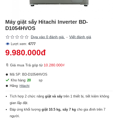
Máy giặt sấy Hitachi Inverter BD-
D1054HVOS
Dựa vào 0 đánh giá.
-
Viết đánh giá
Lượt xem:
4777
9.980.000đ
🔖 Giá mua Trả góp từ
10.280.000₫
Mã SP:
BD-D1054HVOS
Kho hàng:
20
sp
Hãng:
Hitachi
Tích hợp 2 chức năng
giặt và sấy
trên 1 thiết bị, tiết kiệm không
gian lắp đặt.
Đáp ứng khối lượng
giặt 10.5 kg, sấy 7 kg
cho gia đình trên 7
người.