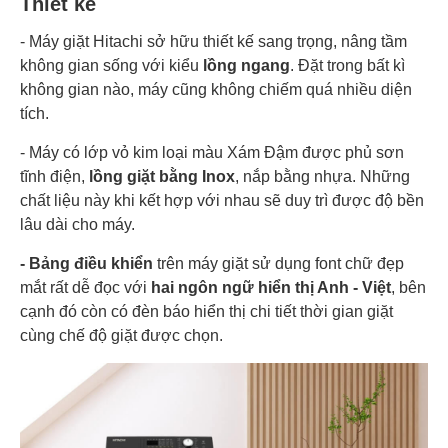
Thiết kế
Vệ sinh lồng giặt Khóa trẻ em Hẹn giờ giặt Có sấy
Tiện ích
Chống nhăn
- Máy giặt Hitachi sở hữu thiết kế sang trọng, nâng tầm
không gian sống với kiểu
lồng ngang
. Đặt trong bất kì
Xuất Xứ & Bảo Hành
không gian nào, máy cũng không chiếm quá nhiều diện
tích.
Sản xuất
Trung Quốc
tại
- Máy có lớp vỏ kim loại màu Xám Đậm được phủ sơn
tĩnh điện,
lồng giặt bằng Inox
, nắp bằng nhựa. Những
Năm ra
2023
mắt
chất liệu này khi kết hợp với nhau sẽ duy trì được độ bền
lâu dài cho máy.
Bảo hành
24 tháng
- Bảng điều khiển
trên máy giặt sử dụng font chữ đẹp
mắt rất dễ đọc với
hai ngôn ngữ hiển thị Anh - Việt
, bên
cạnh đó còn có đèn báo hiển thị chi tiết thời gian giặt
cùng chế độ giặt được chọn.