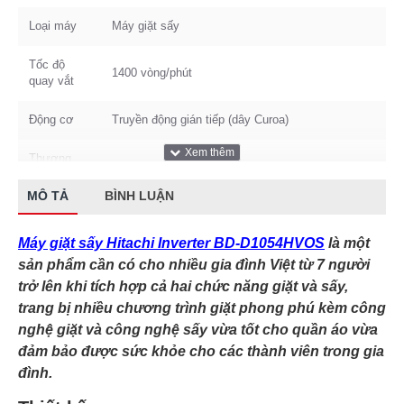
Loại máy
Máy giặt sấy
Tốc độ
1400 vòng/phút
quay vắt
Động cơ
Truyền động gián tiếp (dây Curoa)
Thương
Hitachi
hiệu
MÔ TẢ
BÌNH LUẬN
Trọng
Nặng 71 kg
lượng
Máy giặt sấy Hitachi Inverter BD-D1054HVOS
là một
sản phẩm cần có cho nhiều gia đình Việt từ 7 người
Công nghệ
Công nghệ Inverter
Inverter
trở lên khi tích hợp cả hai chức năng giặt và sấy,
trang bị nhiều chương trình giặt phong phú kèm công
Số người
nghệ giặt và công nghệ sấy vừa tốt cho quần áo vừa
Trên 7 người
sử dụng
đảm bảo được sức khỏe cho các thành viên trong gia
đình.
Kích thước
Cao 83.8 cm - Ngang 59.3 cm - Sâu 61.5 cm