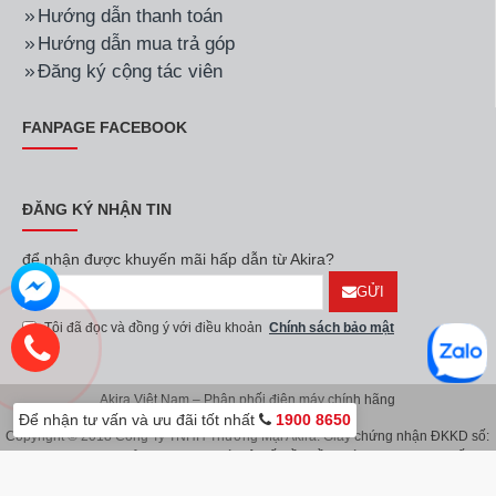
Hướng dẫn thanh toán
Hướng dẫn mua trả góp
Đăng ký cộng tác viên
FANPAGE FACEBOOK
ĐĂNG KÝ NHẬN TIN
để nhận được khuyến mãi hấp dẫn từ Akira?
GỬI
Tôi đã đọc và đồng ý với điều khoản
Chính sách bảo mật
Akira Việt Nam – Phân phối điện máy chính hãng
Để nhận tư vấn và ưu đãi tốt nhất
1900 8650
Copyright © 2018 Công Ty TNHH Thương Mại Akira. Giấy chứng nhận ĐKKD số:
0107626914 do Sở KH & ĐT TP.Hà Nội cấp lần đầu ngày 08/11/2016. Giấy
chứng nhận đăng ký địa điểm kinh doanh do Sở Kế Hoạch & Đầu Tư TP.Hà Nội