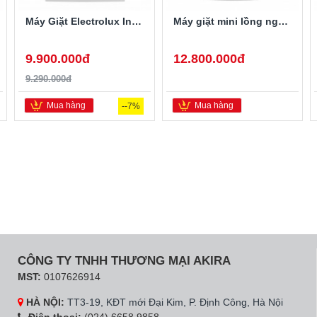
Máy Giặt Electrolux Inverter 10 Kg EWF1024D3WB
Máy giặt mini lồng ngang Twinwash LG T2735NWLV 3.5Kg
9.900.000đ
12.800.000đ
9.290.000đ
Mua hàng
Mua hàng
--7%
CÔNG TY TNHH THƯƠNG MẠI AKIRA
MST:
0107626914
HÀ NỘI:
TT3-19, KĐT mới Đại Kim, P. Định Công, Hà Nội