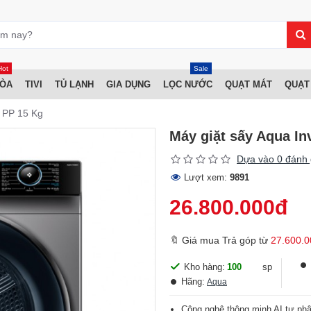
Hot
Sale
HÒA
TIVI
TỦ LẠNH
GIA DỤNG
LỌC NƯỚC
QUẠT MÁT
QUẠT
 PP 15 Kg
Máy giặt sấy Aqua I
Dựa vào 0 đánh 
Lượt xem:
9891
26.800.000đ
🔖 Giá mua Trả góp từ
27.600.0
Kho hàng:
100
sp
Hãng:
Aqua
Công nghệ thông minh AI tự phân 