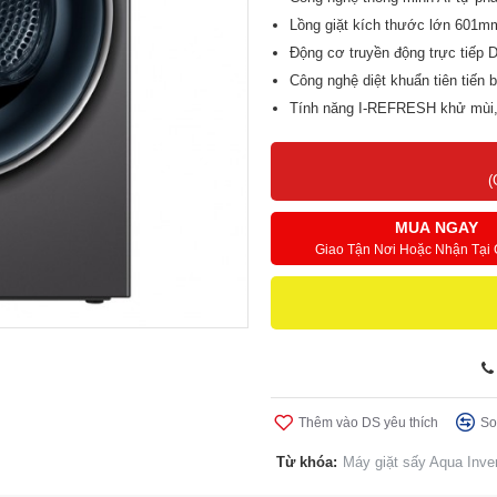
Lồng giặt kích thước lớn 601mm
Động cơ truyền động trực tiếp DD
Công nghệ diệt khuẩn tiên tiến b
Tính năng I-REFRESH khử mùi, 
Smart Dosing tự phân bổ nước g
Hệ thống sấy ngưng tụ sấy nhẹ 
(
Tính năng Smart Dual Spray tự
Bảng điều khiển cảm ứng nhanh 
MUA NGAY
Giao Tận Nơi Hoặc Nhận Tại
Thêm vào DS yêu thích
So
Từ khóa:
Máy giặt sấy Aqua Inv