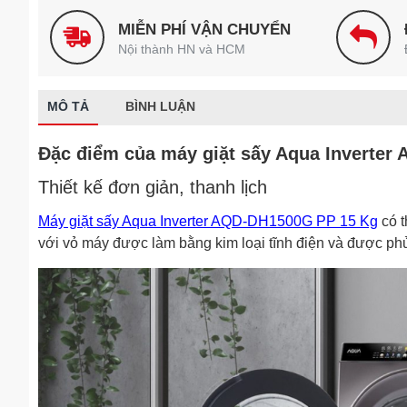
MIỄN PHÍ VẬN CHUYỂN
Nội thành HN và HCM
MÔ TẢ
BÌNH LUẬN
Đặc điểm của máy giặt sấy Aqua Inverte
Thiết kế đơn giản, thanh lịch
Máy giặt sấy Aqua Inverter AQD-DH1500G PP 15 Kg
có t
với vỏ máy được làm bằng kim loại tĩnh điện và được ph