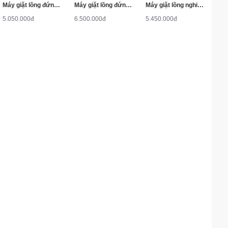
Máy giặt lồng đứng Aqua AQW-S90ZT 9kg
Máy giặt lồng đứng Aqua AQW-U800Z1T 8kg
Máy giặt lồng nghiêng Aqua AQW-U850ZT 8.5kg
5.050.000đ
6.500.000đ
5.450.000đ