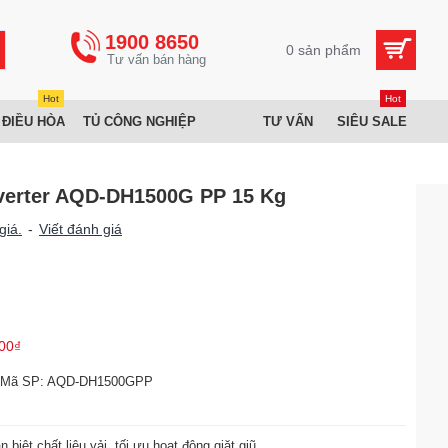
1900 8650
0 sản phẩm
Hot
Hot
 ĐIỀU HÒA
TỦ CÔNG NGHIỆP
TƯ VẤN
SIÊU SALE
nverter AQD-DH1500G PP 15 Kg
giá.
-
Viết đánh giá
00₫
Mã SP:
AQD-DH1500GPP
biệt chất liệu vải, tối ưu hoạt động giặt giũ