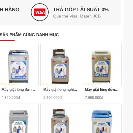
NH HÃNG
TRẢ GÓP LÃI SUẤT 0%
Qua thẻ Visa, Mater, JCB
SẢN PHẨM CÙNG DANH MỤC
Máy giặt lồng đứng Aqua AQW-S80KT 8kg
Máy giặt lồng nghiêng Aqua AQW-F800Z1T 8kg
Máy giặt lồng đứng Aqua AQW-DQW90ZT 9kg
4.350.000đ
5.290.000đ
7.690.000đ