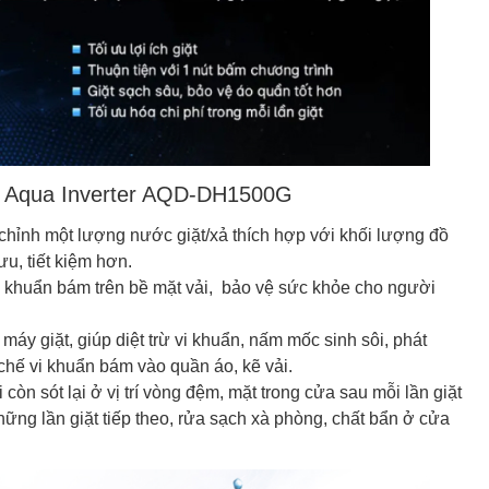
ấy Aqua Inverter AQD-DH1500G
hỉnh một lượng nước giặt/xả thích hợp với khối lượng đồ
ưu, tiết kiệm hơn.
vi khuẩn bám trên bề mặt vải, bảo vệ sức khỏe cho người
y giặt, giúp diệt trừ vi khuẩn, nấm mốc sinh sôi, phát
n chế vi khuẩn bám vào quần áo, kẽ vải.
còn sót lại ở vị trí vòng đệm, mặt trong cửa sau mỗi lần giặt
ững lần giặt tiếp theo, rửa sạch xà phòng, chất bẩn ở cửa