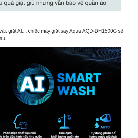
 vải, giặt AI,... chiếc máy giặt sấy Aqua AQD-DH1500G sẽ
au.