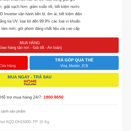
, giặt sạch hơn, giảm xoắn rối, tiết kiệm nước
 Inverter vận hành bền bỉ, êm ái, tiết kiệm điện
ằng tia UV, loại bỏ đến 99.9% các loại vi khuẩn
làm mới, giữ phom dáng chất liệu vải cao cấp
iặt và nước xả thông minh, tiết kiệm chi phí
MUA HÀNG
nhàng tránh hư hỏng, giúp quần áo khô đều
Giao hàng tận nơi - Giá tốt - An toàn)
 làm sạch mặt trong cửa và vòng đệm cửa
nhạy, dễ điều khiển, màu sắc sinh động
TRẢ GÓP QUA THẺ
 Cửa Hàng
Visa, Master, JCB
MUA NGAY - TRẢ SAU
Hỗ trợ mua hàng 24/7:
1900 8650
 sánh sản phẩm
erter AQD-DH1500G PP 15 Kg