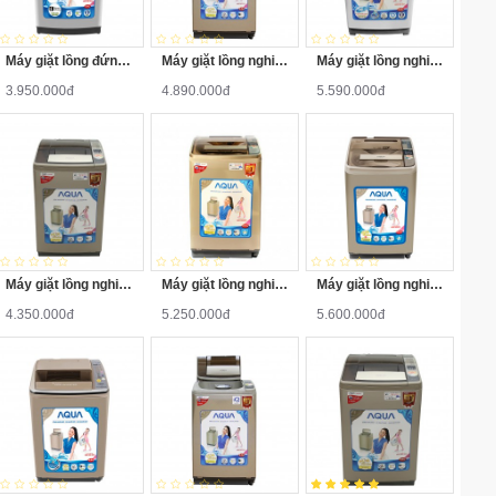
Máy giặt lồng đứng Aqua AQW-S70KT 7kg
Máy giặt lồng nghiêng Aqua AQW-F800Z2T 8kg
Máy giặt lồng nghiêng Aqua AQW-QW90ZT-S 9kg
3.950.000đ
4.890.000đ
5.590.000đ
Máy giặt lồng nghiêng Aqua AQW-F700Z1T 7kg
Máy giặt lồng nghiêng Aqua AQW-F800AT 8kg
Máy giặt lồng nghiêng Aqua AQW-U800AT 8kg
4.350.000đ
5.250.000đ
5.600.000đ