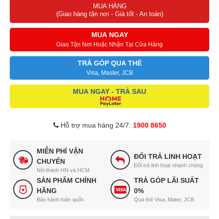
MUA HÀNG
(Giao hàng tận nơi - Giá tốt - An toàn)
MUA NGAY
Giao Tận Nơi Hoặc Nhận Tại Cửa Hàng
TRẢ GÓP QUA THẺ
Visa, Master, JCB
MUA NGAY - TRẢ SAU
Hỗ trợ mua hàng 24/7:
1900 8650
MIỄN PHÍ VẬN
ĐỔI TRẢ LINH HOẠT
CHUYỂN
Đổi trả linh hoạt nhanh chóng
Nội thành HN và HCM
SẢN PHẨM CHÍNH
TRẢ GÓP LÃI SUẤT
HÃNG
0%
Bảo hành toàn quốc
Qua thẻ Visa, Mater, JCB