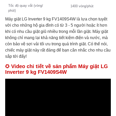
Tốc độ quay vắt (vòng/
1400 vòng/phút
phút)
Máy giặt LG Inverter 9 kg FV1409S4W là lựa chọn tuyệt
vời cho những hộ gia đình có từ 3 - 5 người hoặc ít hơn
khi có nhu cầu giặt giũ nhiều trong mỗi lần giặt. Máy giặt
không chỉ mang lại khả năng tiết kiệm điện và nước, mà
còn bảo vệ sợi vải tối ưu trong quá trình giặt. Có thể nói,
chiếc máy giặt này rất đáng để bạn cân nhắc cho nhu cầu
sắp tới đấy!
✪
Video chi tiết về sản phẩm Máy giặt LG
Inverter 9 kg FV1409S4W