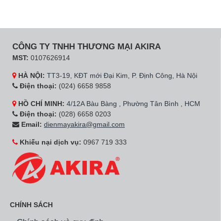
CÔNG TY TNHH THƯƠNG MẠI AKIRA
MST:
0107626914
HÀ NỘI:
TT3-19, KĐT mới Đại Kim, P. Định Công, Hà Nội
Điện thoại:
(024) 6658 9858
HỒ CHÍ MINH:
4/12A Bàu Bàng , Phường Tân Bình , HCM
Điện thoại:
(028) 6658 0203
Email:
dienmayakira@gmail.com
Khiếu nại dịch vụ:
0967 719 333
CHÍNH SÁCH