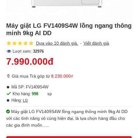
Máy giặt LG FV1409S4W lồng ngang thông
minh 9kg AI DD
Dựa vào 10 đánh giá.
-
Viết đánh giá
Lượt xem:
32976
7.990.000đ
🔖 Giá mua Trả góp từ
8.230.000₫
Mã SP:
FV1409S4W
Kho hàng:
998
sp
Hãng:
LG
Máy giặt LG FV1409S4W lồng ngang thông minh 9kg AI DD
với các tính năng vô cùng hiện đại, là lựa chọn hàng đầu cho
các gia đình muốn......