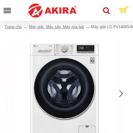
Trang chủ
Máy giặt, Máy sấy, Máy rửa bát
Máy giặt LG FV1409S4W