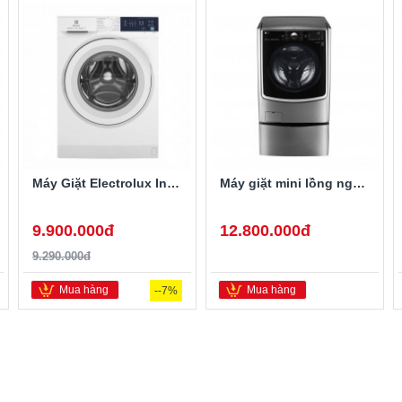
Máy Giặt Electrolux Inverter 10 Kg EWF1024D3WB
Máy giặt mini lồng ngang Twinwash LG T2735NWLV 3.5Kg
9.900.000đ
12.800.000đ
9.290.000đ
Mua hàng
Mua hàng
--7%