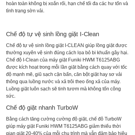
hoàn toàn không bị xoắn rối, hạn chế tối đa các hư tổn và
tình trạng sờn vải.
Chế độ tự vệ sinh lồng giặt I-Clean
Chế độ tự vệ sinh lồng giặt I-CLEAN giúp lồng giặt được
thường xuyên vệ sinh đúng cách lọa bỏ bi khuẩn gây hại.
Chế độ I-Clean của máy giặt Funiki HWM T6125ABG
được kích hoạt trong mỗi lần giặt bằng cách quay với tốc
độ mạnh mẽ, giũ sạch cặn bẩn, căn bột giặt hay sơ vải
thông qua luồng nước và xả trôi theo ống xả của máy.
Luồng giặt luôn sạch sẽ tinh tươm mà không tốn công
sức.
Chế độ giặt nhanh TurboW
Bằng cách tăng cường cường độ giặt, chế đô TurboW
giúp máy giặt Funiki HWM T6125ABG giảm thiểu thời
gian giặt 20-40% của mỗi chu trình mà vẫn đảm bảo hiệu