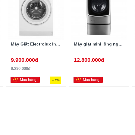
Máy Giặt Electrolux Inverter 10 Kg EWF1024D3WB
Máy giặt mini lồng ngang Twinwash LG T2735NWLV 3.5Kg
9.900.000đ
12.800.000đ
9.290.000đ
Mua hàng
Mua hàng
--7%