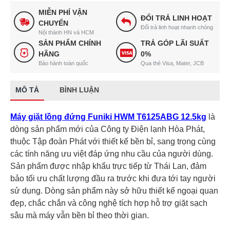
MIỄN PHÍ VẬN
ĐỔI TRẢ LINH HOẠT
CHUYỂN
Đổi trả linh hoạt nhanh chóng
Nội thành HN và HCM
SẢN PHẨM CHÍNH
TRẢ GÓP LÃI SUẤT
HÃNG
0%
Bảo hành toàn quốc
Qua thẻ Visa, Mater, JCB
MÔ TẢ
BÌNH LUẬN
Máy giặt lồng đứng Funiki HWM T6125ABG 12.5kg
là
dòng sản phẩm mới của Công ty Điện lạnh Hòa Phát,
thuộc Tập đoàn Phát với thiết kế bền bỉ, sang trọng cùng
các tính năng ưu việt đáp ứng nhu cầu của người dùng.
Sản phẩm được nhập khẩu trực tiếp từ Thái Lan, đảm
bảo tối ưu chất lượng đầu ra trước khi đưa tới tay người
sử dụng. Dòng sản phẩm này sở hữu thiết kế ngoại quan
đẹp, chắc chắn và công nghệ tích hợp hỗ trợ giặt sạch
sâu mà máy vẫn bền bỉ theo thời gian.