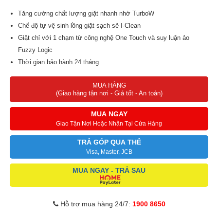
Tăng cường chất lượng giặt nhanh nhờ TurboW
Chế độ tự vệ sinh lồng giặt sạch sẽ I-Clean
Giặt chỉ với 1 chạm từ công nghệ One Touch và suy luận ảo
Fuzzy Logic
Thời gian bảo hành 24 tháng
MUA HÀNG
(Giao hàng tận nơi - Giá tốt - An toàn)
MUA NGAY
Giao Tận Nơi Hoặc Nhận Tại Cửa Hàng
TRẢ GÓP QUA THẺ
Visa, Master, JCB
MUA NGAY - TRẢ SAU
Hỗ trợ mua hàng 24/7:
1900 8650