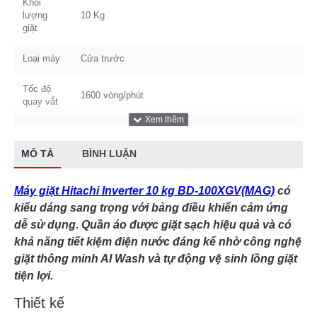
Khối
lượng
10 Kg
giặt
Loại máy
Cửa trước
Tốc độ
1600 vòng/phút
quay vắt
Động cơ
Truyền động gián tiếp (dây Curoa)
MÔ TẢ
BÌNH LUẬN
Thương
Hitachi
hiệu
Máy giặt Hitachi Inverter 10 kg BD-100XGV(MAG)
có
Trọng
kiểu dáng sang trọng với bảng điều khiển cảm ứng
Nặng 73 kg
lượng
dễ sử dụng. Quần áo được giặt sạch hiệu quả và có
khả năng tiết kiệm điện nước đáng kể nhờ công nghệ
Số người
Từ 5 - 7 người
giặt thông minh AI Wash và tự động vệ sinh lồng giặt
sử dụng
tiện lợi.
Kích
Cao 85 cm - Ngang 60 cm - Sâu 65 cm
Thiết kế
thước