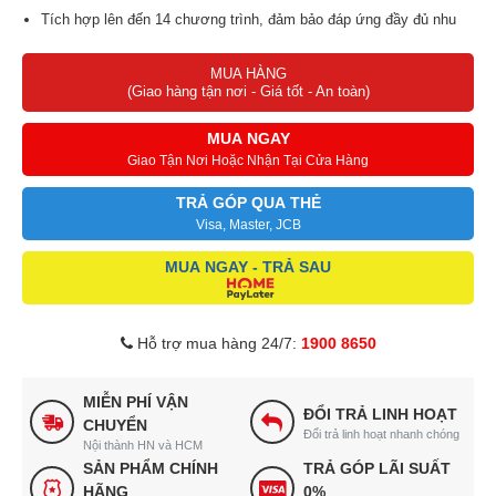
Tích hợp lên đến 14 chương trình, đảm bảo đáp ứng đầy đủ nhu
cầu giặt giũ
MUA HÀNG
Công nghệ Giặt Thông Minh AI Wash tự động điều chỉnh thời gian
(Giao hàng tận nơi - Giá tốt - An toàn)
giặt phù hợp
Chức năng Giặt Vệ Sinh 60°C, quần áo luôn sạch sẽ, bảo vệ sức
MUA NGAY
khỏe cả nhà
Giao Tận Nơi Hoặc Nhận Tại Cửa Hàng
Công nghệ Auto Dosing tự phân bổ nước giặt xả phù hợp với khối
TRẢ GÓP QUA THẺ
lượng quần áo
Visa, Master, JCB
Ngăn chứa nước giặt xả lớn, đổ 1 lần giặt được nhiều lần giúp tiết
MUA NGAY - TRẢ SAU
kiệm thời gian
Hỗ trợ mua hàng 24/7:
1900 8650
MIỄN PHÍ VẬN
ĐỔI TRẢ LINH HOẠT
CHUYỂN
Đổi trả linh hoạt nhanh chóng
Nội thành HN và HCM
SẢN PHẨM CHÍNH
TRẢ GÓP LÃI SUẤT
HÃNG
0%