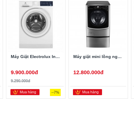
Máy Giặt Electrolux Inverter 10 Kg EWF1024D3WB
Máy giặt mini lồng ngang Twinwash LG T2735NWLV 3.5Kg
9.900.000đ
12.800.000đ
9.290.000đ
Mua hàng
Mua hàng
--7%