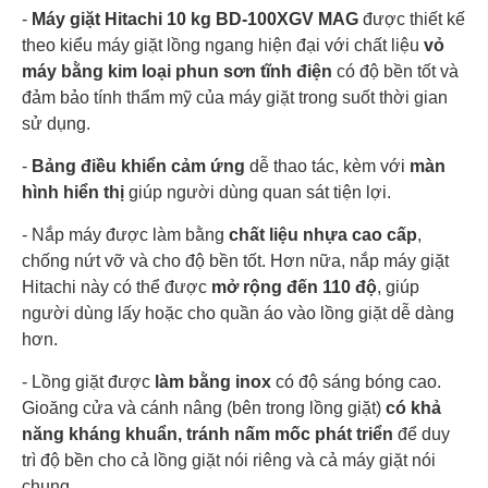
-
Máy giặt Hitachi 10 kg BD-100XGV MAG
được thiết kế
Đèn chiếu sáng lồng giặt Tự động vệ sinh lồng giặt
theo kiểu máy giặt lồng ngang hiện đại với chất liệu
vỏ
Tiện ích
Tự động phân bổ nước giặt Khóa trẻ em Hẹn giờ
giặt
máy bằng kim loại phun sơn tĩnh điện
có độ bền tốt và
đảm bảo tính thẩm mỹ của máy giặt trong suốt thời gian
Xuất Xứ & Bảo Hành
sử dụng.
Sản xuất
-
Bảng điều khiển cảm ứng
dễ thao tác, kèm với
màn
Thái Lan
tại
hình hiển thị
giúp người dùng quan sát tiện lợi.
Năm ra
- Nắp máy được làm bằng
chất liệu nhựa cao cấp
,
2022
mắt
chống nứt vỡ và cho độ bền tốt. Hơn nữa, nắp máy giặt
Hitachi này có thể được
mở rộng đến 110 độ
, giúp
người dùng lấy hoặc cho quần áo vào lồng giặt dễ dàng
hơn.
- Lồng giặt được
làm bằng inox
có độ sáng bóng cao.
Gioăng cửa và cánh nâng (bên trong lồng giặt)
có khả
năng kháng khuẩn, tránh nấm mốc phát triển
để duy
trì độ bền cho cả lồng giặt nói riêng và cả máy giặt nói
chung.