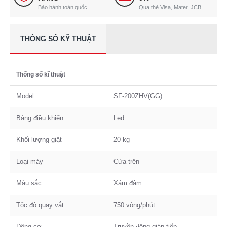
Bảo hành toàn quốc
Qua thẻ Visa, Mater, JCB
THÔNG SỐ KỸ THUẬT
Thống số kĩ thuật
Model
SF-200ZHV(GG)
Bảng điều khiển
Led
Khối lượng giặt
20 kg
Loại máy
Cửa trên
Màu sắc
Xám đậm
Tốc độ quay vắt
750 vòng/phút
Động cơ
Truyền động gián tiếp