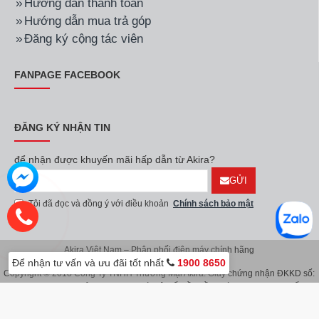
Hướng dẫn thanh toán
Hướng dẫn mua trả góp
Đăng ký cộng tác viên
FANPAGE FACEBOOK
ĐĂNG KÝ NHẬN TIN
để nhận được khuyến mãi hấp dẫn từ Akira?
GỬI
Tôi đã đọc và đồng ý với điều khoản
Chính sách bảo mật
Akira Việt Nam – Phân phối điện máy chính hãng
Để nhận tư vấn và ưu đãi tốt nhất
1900 8650
Copyright © 2018 Công Ty TNHH Thương Mại Akira. Giấy chứng nhận ĐKKD số:
0107626914 do Sở KH & ĐT TP.Hà Nội cấp lần đầu ngày 08/11/2016. Giấy
chứng nhận đăng ký địa điểm kinh doanh do Sở Kế Hoạch & Đầu Tư TP.Hà Nội
cấp ngày 08/11/2016.