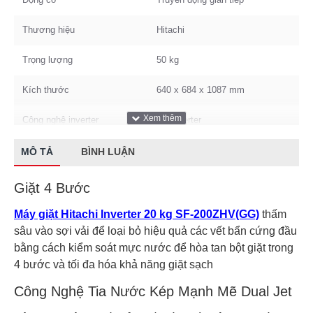
Thương hiệu
Hitachi
Trọng lượng
50 kg
Kích thước
640 x 684 x 1087 mm
Công nghệ inverter
Có Inverter
Xuất Xứ & Bảo Hành
MÔ TẢ
BÌNH LUẬN
Xuất xứ
Thái Lan
Giặt 4 Bước
Bảo hành
24 Tháng
Máy giặt Hitachi Inverter 20 kg SF-200ZHV(GG)
thấm
sâu vào sợi vải để loại bỏ hiệu quả các vết bẩn cứng đầu
bằng cách kiểm soát mực nước để hòa tan bột giặt trong
4 bước và tối đa hóa khả năng giặt sạch
Công Nghệ Tia Nước Kép Mạnh Mẽ Dual Jet