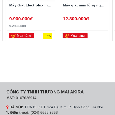
Máy Giặt Electrolux Inverter 10 Kg EWF1024D3WB
Máy giặt mini lồng ngang Twinwash LG T2735NWLV 3.5Kg
9.900.000đ
12.800.000đ
9.290.000đ
Mua hàng
Mua hàng
--7%
CÔNG TY TNHH THƯƠNG MẠI AKIRA
MST:
0107626914
HÀ NỘI:
TT3-19, KĐT mới Đại Kim, P. Định Công, Hà Nội
Điện thoại:
(024) 6658 9858