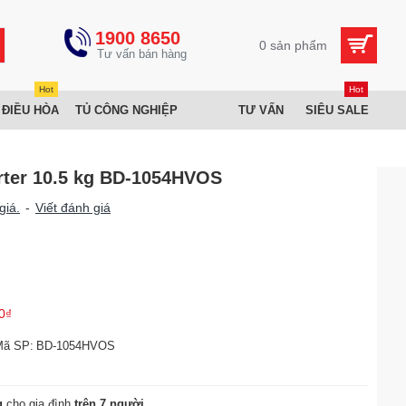
1900 8650
0 sản phẩm
Hot
Hot
 ĐIỀU HÒA
TỦ CÔNG NGHIỆP
TƯ VẤN
SIÊU SALE
erter 10.5 kg BD-1054HVOS
giá.
-
Viết đánh giá
0₫
Mã SP:
BD-1054HVOS
g
cho gia đình
trên 7 người
.