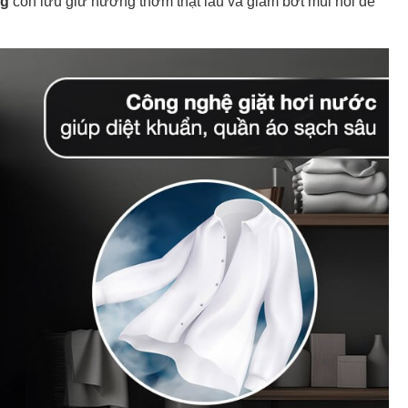
g
còn lưu giữ hương thơm thật lâu và giảm bớt mùi hôi để