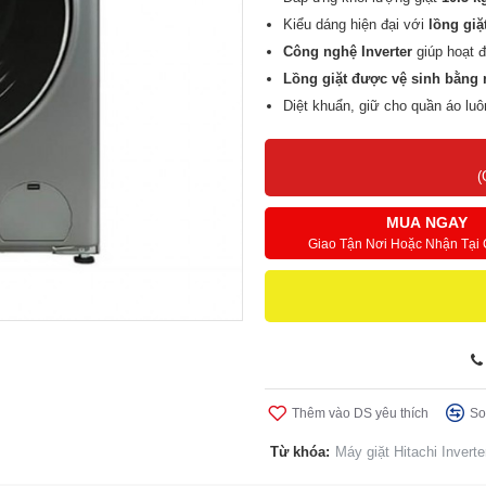
Kiểu dáng hiện đại với
lồng giặ
Công nghệ Inverter
giúp hoạt đ
Lồng giặt được vệ sinh bằn
Diệt khuẩn, giữ cho quần áo lu
Chức năng
giặt chống nhăn
, h
(
MUA NGAY
Giao Tận Nơi Hoặc Nhận Tại
Thêm vào DS yêu thích
So
Từ khóa:
Máy giặt Hitachi Inver