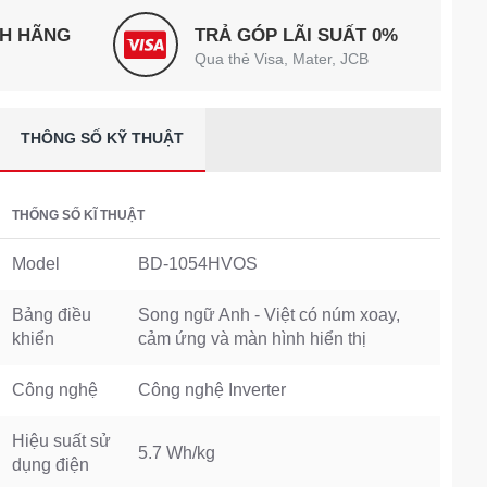
NH HÃNG
TRẢ GÓP LÃI SUẤT 0%
Qua thẻ Visa, Mater, JCB
THÔNG SỐ KỸ THUẬT
THỐNG SỐ KĨ THUẬT
Model
BD-1054HVOS
Bảng điều
Song ngữ Anh - Việt có núm xoay,
khiển
cảm ứng và màn hình hiển thị
Công nghệ
Công nghệ Inverter
Hiệu suất sử
5.7 Wh/kg
dụng điện