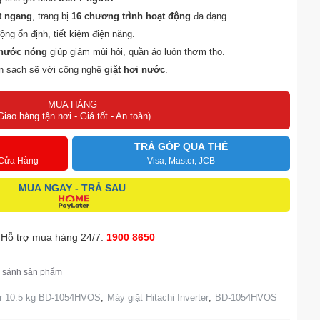
t ngang
, trang bị
16 chương trình hoạt động
đa dạng.
ộng ổn định, tiết kiệm điện năng.
g nước nóng
giúp giảm mùi hôi, quần áo luôn thơm tho.
ôn sạch sẽ với công nghệ
giặt hơi nước
.
ạn chế tình trạng quần áo bị nhăn, dễ ủi hơn.
MUA HÀNG
Giao hàng tận nơi - Giá tốt - An toàn)
TRẢ GÓP QUA THẺ
 Cửa Hàng
Visa, Master, JCB
MUA NGAY - TRẢ SAU
Hỗ trợ mua hàng 24/7:
1900 8650
 sánh sản phẩm
ter 10.5 kg BD-1054HVOS
,
Máy giặt Hitachi Inverter
,
BD-1054HVOS