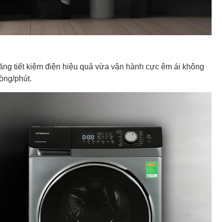
năng tiết kiệm điện hiệu quả vừa vận hành cực êm ái không
òng/phút.