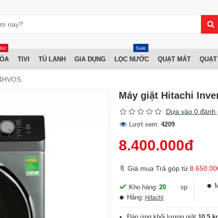
Hot
Sale
HÒA
TIVI
TỦ LẠNH
GIA DỤNG
LỌC NƯỚC
QUẠT MÁT
QUẠT
054HVOS
Máy giặt Hitachi Inv
Dựa vào 0 đánh 
Lượt xem:
4209
8.400.000đ
🔖 Giá mua Trả góp từ
8.650.00
Kho hàng:
20
sp
Hãng:
Hitachi
Đáp ứng khối lượng giặt
10.5 k