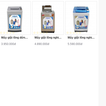
Máy giặt lồng đứng Aqua AQW-S70KT 7kg
Máy giặt lồng nghiêng Aqua AQW-F800Z2T 8kg
Máy giặt lồng nghiêng Aqua AQW-QW90ZT-S 9kg
3.950.000đ
4.890.000đ
5.590.000đ