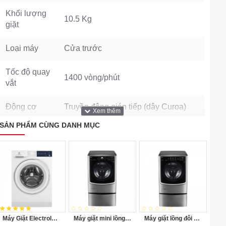
Khối lượng
10.5 Kg
giặt
Loại máy
Cửa trước
Tốc độ quay
1400 vòng/phút
vắt
Động cơ
Truyền động gián tiếp (dây Curoa)
SẢN PHẨM CÙNG DANH MỤC
Trọng lượng
70 kg
Số người sử
Trên 7 người
dụng
Cao 83.8 cm - Ngang 59.3 cm - Sâu
Kích thước
61.5 cm
Máy Giặt Electrolux Inverter 10 Kg EWF1024D3WB
Máy giặt mini lồng ngang Twinwash LG T2735NWLV 3.5Kg
Máy giặt lồng đôi LG TWINWash F2721HTTV/T2735NWLV
Vệ sinh lồng giặt Khóa trẻ em Hẹn