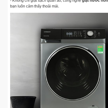
- Không chỉ giặt sạch quần áo, công nghệ
giặt nước
nón
bạn luôn cảm thấy thoải mái.