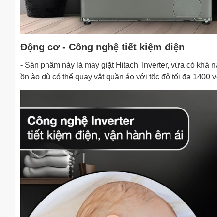
Động cơ - Công nghệ tiết kiệm điện
- Sản phẩm này là máy giặt Hitachi Inverter, vừa có khả 
ồn ào dù có thể quay vắt quần áo với tốc độ tối đa 1400 v