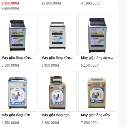
Tiện ích
9.900.000đ
12.800.000đ
47.990.000đ
giờ giặt Chống nhăn
9.290.000đ
THÔNG SỐ MÁY SẤY
Hãng
Hitachi
XUẤT XỨ & BẢO HÀNH
Sản xuất tại
Trung Quốc
Máy giặt lồng đứng Panasonic NA-F85X5LRV 8.5kg
Máy giặt lồng đứng Panasonic NA-125A5WRV 12.5kg
Máy giặt lồng đứng Panasonic NA-F90X5LRV 9kg
6.190.000đ
9.900.000đ
5.150.000đ
Năm ra mắt
2023
Máy giặt lồng đứng Aqua AQW-S80KT 8kg
Máy giặt lồng nghiêng Aqua AQW-F800Z1T 8kg
Máy giặt lồng đứng Aqua AQW-DQW90ZT 9kg
4.350.000đ
5.290.000đ
7.690.000đ