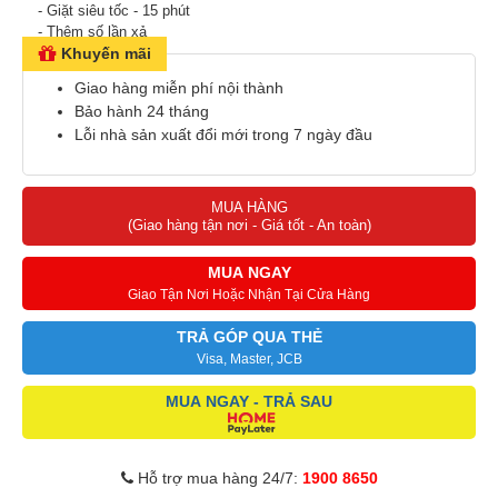
- Giặt siêu tốc - 15 phút
- Thêm số lần xả
+ i-DOS: tự động đo lường lượng nước giặt và nước xả phù hợp
Khuyến mãi
cho mỗi lần giặt
Giao hàng miễn phí nội thành
Bảo hành 24 tháng
Lỗi nhà sản xuất đổi mới trong 7 ngày đầu
MUA HÀNG
(Giao hàng tận nơi - Giá tốt - An toàn)
MUA NGAY
Giao Tận Nơi Hoặc Nhận Tại Cửa Hàng
TRẢ GÓP QUA THẺ
Visa, Master, JCB
MUA NGAY - TRẢ SAU
Hỗ trợ mua hàng 24/7:
1900 8650