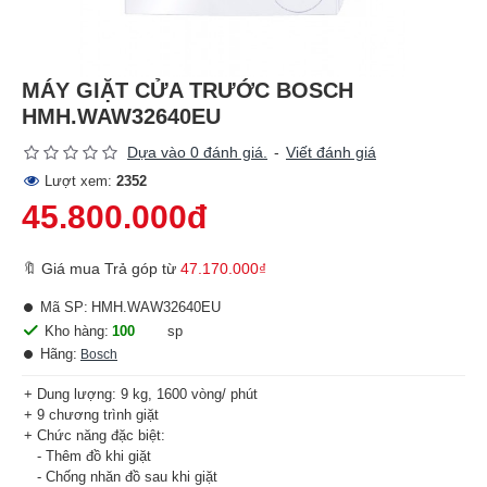
MÁY GIẶT CỬA TRƯỚC BOSCH
HMH.WAW32640EU
Dựa vào 0 đánh giá.
-
Viết đánh giá
Lượt xem:
2352
45.800.000đ
🔖 Giá mua Trả góp từ
47.170.000₫
Mã SP:
HMH.WAW32640EU
Kho hàng:
100
sp
Hãng:
Bosch
+ Dung lượng: 9 kg, 1600 vòng/ phút
+ 9 chương trình giặt
+ Chức năng đặc biệt:
- Thêm đồ khi giặt
- Chống nhăn đồ sau khi giặt