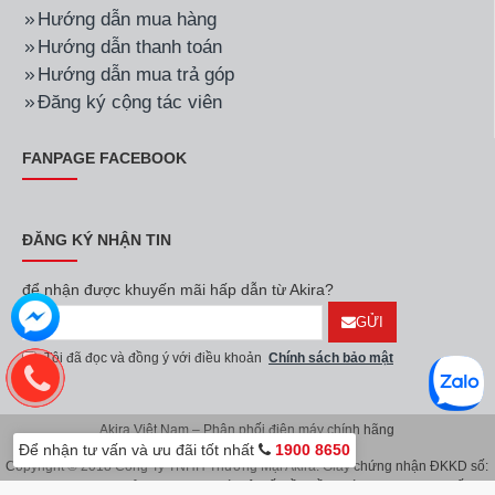
Hướng dẫn mua hàng
Hướng dẫn thanh toán
Hướng dẫn mua trả góp
Đăng ký cộng tác viên
FANPAGE FACEBOOK
ĐĂNG KÝ NHẬN TIN
để nhận được khuyến mãi hấp dẫn từ Akira?
GỬI
Tôi đã đọc và đồng ý với điều khoản
Chính sách bảo mật
Akira Việt Nam – Phân phối điện máy chính hãng
Để nhận tư vấn và ưu đãi tốt nhất
1900 8650
Copyright © 2018 Công Ty TNHH Thương Mại Akira. Giấy chứng nhận ĐKKD số:
0107626914 do Sở KH & ĐT TP.Hà Nội cấp lần đầu ngày 08/11/2016. Giấy