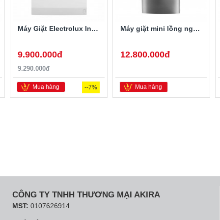
Máy Giặt Electrolux Inverter 10 Kg EWF1024D3WB
Máy giặt mini lồng ngang Twinwash LG T2735NWLV 3.5Kg
9.900.000đ
12.800.000đ
9.290.000đ
Mua hàng
Mua hàng
--7%
CÔNG TY TNHH THƯƠNG MẠI AKIRA
MST:
0107626914