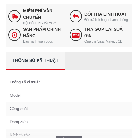
MIỄN PHÍ VẬN
ĐỔI TRẢ LINH HOẠT
CHUYỂN
Đổi trả linh hoạt nhanh chóng
Nội thành HN và HCM
SẢN PHẨM CHÍNH
TRẢ GÓP LÃI SUẤT
HÃNG
0%
Bảo hành toàn quốc
Qua thẻ Visa, Mater, JCB
THÔNG SỐ KỸ THUẬT
Thống số kĩ thuật
Model
Công suất
Dòng điện
Kích thước