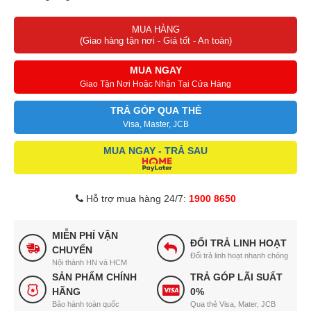
Nắp kính cường lực
MUA HÀNG
Thiết bị giảm tốc tránh va đập
(Giao hàng tận nơi - Giá tốt - An toàn)
Van đặc biệt ổn định nguồn nướ
MUA NGAY
Giao Tận Nơi Hoặc Nhận Tại Cửa Hàng
TRẢ GÓP QUA THẺ
Visa, Master, JCB
MUA NGAY - TRẢ SAU
Hỗ trợ mua hàng 24/7:
1900 8650
MIỄN PHÍ VẬN
ĐỔI TRẢ LINH HOẠT
CHUYỂN
Đổi trả linh hoạt nhanh chóng
Nội thành HN và HCM
SẢN PHẨM CHÍNH
TRẢ GÓP LÃI SUẤT
HÃNG
0%
Bảo hành toàn quốc
Qua thẻ Visa, Mater, JCB