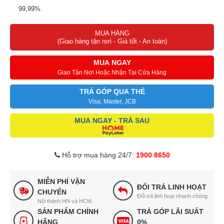
99,99%.
Vắt cực khô giúp làm áo quần khô nhanh chóng, tiết kiệm thời
MUA HÀNG
gian phơi.
(Giao hàng tận nơi - Giá tốt - An toàn)
Khóa trẻ em an toàn, đảm bảo việc giặt giũ.
Khối lượng 8 kg phù hợp với gia đình 3 - 5 thành viên.
MUA NGAY
Giao Tận Nơi Hoặc Nhận Tại Cửa Hàng
TRẢ GÓP QUA THẺ
Visa, Master, JCB
MUA NGAY - TRẢ SAU
Hỗ trợ mua hàng 24/7:
1900 8650
MIỄN PHÍ VẬN
ĐỔI TRẢ LINH HOẠT
CHUYỂN
Đổi trả linh hoạt nhanh chóng
Nội thành HN và HCM
SẢN PHẨM CHÍNH
TRẢ GÓP LÃI SUẤT
HÃNG
0%