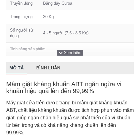
Truyền động
Bằng dây Curoa
Trọng lượng
30 Kg
Số người sử
4 - 5 người (7.5 - 8.5 Kg)
dụng
Tính năng sản phẩm
Tính năng
Khóa trẻ em Mâm giặt kháng khuẩn ABT 7
MÔ TẢ
BÌNH LUẬN
khác
chương trình giặt
Xuất Xứ & Bảo Hành
Mâm giặt kháng khuẩn ABT ngăn ngừa vi
khuẩn hiệu quả lên đến 99,99%
Xuất xứ
Việt Nam
Máy giặt cửa trên được trang bị mâm giặt kháng khuẩn
Bảo hành
24 Tháng
ABT, chất liệu kháng khuẩn được tích hợp phun vào mâm
giặt, giúp ngăn chặn hiệu quả sự phát triển của vi khuẩn
từ bên trong và có khả năng kháng khuẩn lên đến
99.99%.