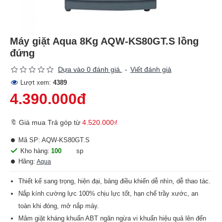
Máy giặt Aqua 8Kg AQW-KS80GT.S lồng
đứng
Dựa vào 0 đánh giá.
-
Viết đánh giá
Lượt xem:
4389
4.390.000đ
🔖 Giá mua Trả góp từ
4.520.000₫
Mã SP:
AQW-KS80GT.S
Kho hàng:
100
sp
Hãng:
Aqua
Thiết kế sang trọng, hiện đại, bảng điều khiển dễ nhìn, dễ thao tác.
Nắp kính cường lực 100% chịu lực tốt, hạn chế trầy xước, an
toàn khi đóng, mở nắp máy.
Mâm giặt kháng khuẩn ABT ngăn ngừa vi khuẩn hiệu quả lên đến