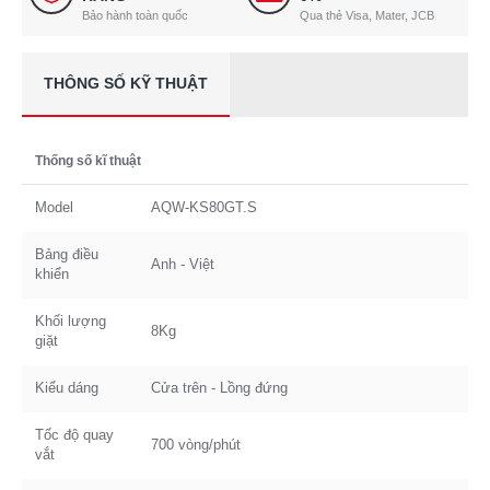
Bảo hành toàn quốc
Qua thẻ Visa, Mater, JCB
THÔNG SỐ KỸ THUẬT
Thống số kĩ thuật
Model
AQW-KS80GT.S
Bảng điều
Anh - Việt
khiển
Khối lượng
8Kg
giặt
Kiểu dáng
Cửa trên - Lồng đứng
Tốc độ quay
700 vòng/phút
vắt