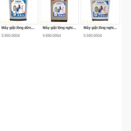
Máy giặt lồng đứng Aqua AQW-S70KT 7kg
Máy giặt lồng nghiêng Aqua AQW-F800Z2T 8kg
Máy giặt lồng nghiêng Aqua AQW-QW90ZT-S 9kg
3.950.000đ
4.890.000đ
5.590.000đ