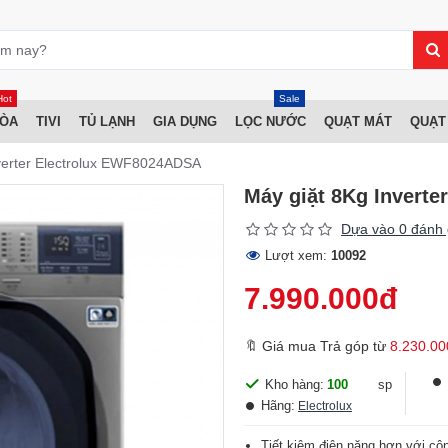
Hot
Sale
HÒA
TIVI
TỦ LẠNH
GIA DỤNG
LỌC NƯỚC
QUẠT MÁT
QUẠT
verter Electrolux EWF8024ADSA
Máy giặt 8Kg Invert
Dựa vào 0 đánh 
Lượt xem:
10092
7.990.000đ
🔖 Giá mua Trả góp từ
8.230.00
Kho hàng:
100
sp
Hãng:
Electrolux
Tiết kiệm điện năng hơn với côn