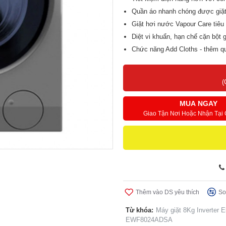
Quần áo nhanh chóng được giặt s
Giặt hơi nước Vapour Care tiêu 
Diệt vi khuẩn, hạn chế cặn bột 
Chức năng Add Cloths - thêm quầ
Tiết kiện điện, tối ưu thời gian
Thoải mái hơn với chế độ hẹn g
(
MUA NGAY
Giao Tận Nơi Hoặc Nhận Tại
Thêm vào DS yêu thích
So
Từ khóa:
Máy giặt 8Kg Inverter
EWF8024ADSA