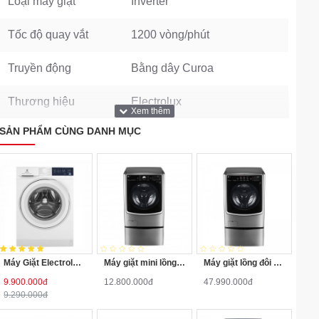
Loại máy giặt
Inverter
Tốc độ quay vắt
1200 vòng/phút
Truyền động
Bằng dây Curoa
Thương hiệu
Electrolux
SẢN PHẨM CÙNG DANH MỤC
Máy Giặt Electrolux Inverter 10 Kg EWF1024D3WB
Máy giặt mini lồng ngang Twinwash LG T2735NWLV 3.5Kg
Máy giặt lồng đôi LG TWINWash F2721HTTV/T2735NWLV
9.900.000đ
12.800.000đ
47.990.000đ
9.290.000đ