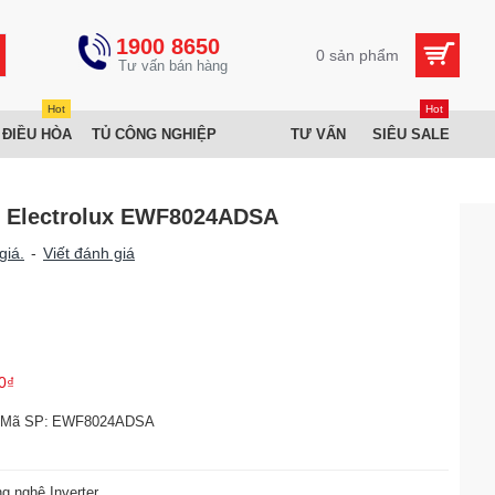
1900 8650
0 sản phẩm
Hot
Hot
 ĐIỀU HÒA
TỦ CÔNG NGHIỆP
TƯ VẤN
SIÊU SALE
er Electrolux EWF8024ADSA
giá.
-
Viết đánh giá
0₫
Mã SP:
EWF8024ADSA
g nghệ Inverter.