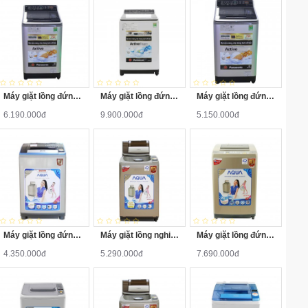
Máy giặt lồng đứng Panasonic NA-F85X5LRV 8.5kg
Máy giặt lồng đứng Panasonic NA-125A5WRV 12.5kg
Máy giặt lồng đứng Panasonic NA-F90X5LRV 9kg
6.190.000đ
9.900.000đ
5.150.000đ
Máy giặt lồng đứng Aqua AQW-S80KT 8kg
Máy giặt lồng nghiêng Aqua AQW-F800Z1T 8kg
Máy giặt lồng đứng Aqua AQW-DQW90ZT 9kg
4.350.000đ
5.290.000đ
7.690.000đ