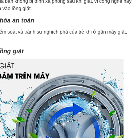
 bạn không bị dính xà phòng sau khi giặt, vì công nghệ này
 vào lồng giặt.
hóa an toàn
m soát và tránh sự nghịch phá của trẻ khi ở gần máy giặt,
lồng giặt