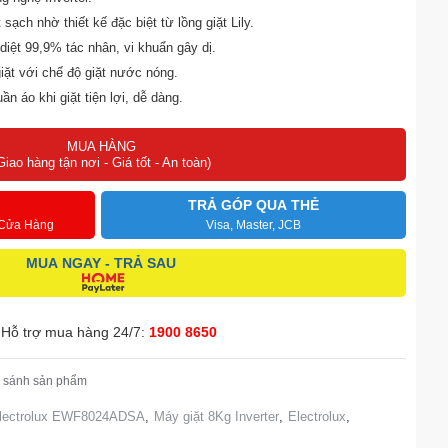
ạch nhờ thiết kế đặc biệt từ lồng giặt Lily.
diệt 99,9% tác nhân, vi khuẩn gây dị.
giặt với chế độ giặt nước nóng.
n áo khi giặt tiện lợi, dễ dàng.
 hơn với hệ thống Ultramix.
MUA HÀNG
iờ.
Giao hàng tận nơi - Giá tốt - An toàn)
TRẢ GÓP QUA THẺ
 Cửa Hàng
Visa, Master, JCB
MUA NGAY - TRẢ SAU
Hỗ trợ mua hàng 24/7:
1900 8650
 sánh sản phẩm
 Electrolux EWF8024ADSA
,
Máy giặt 8Kg Inverter
,
Electrolux
,