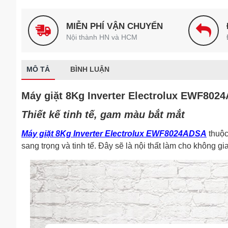
MIỄN PHÍ VẬN CHUYỂN
Nội thành HN và HCM
MÔ TẢ
BÌNH LUẬN
Máy giặt 8Kg Inverter Electrolux EWF802
Thiết kế tinh tế, gam màu bắt mắt
Máy giặt 8Kg Inverter Electrolux EWF8024ADSA
thuộc
sang trọng và tinh tế. Đây sẽ là nội thất làm cho không g