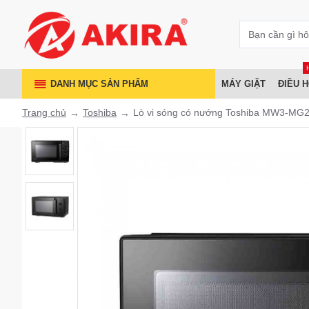
DANH MỤC SẢN PHẨM
MÁY GIẶT
ĐIỀU 
Trang chủ
Toshiba
Lò vi sóng có nướng Toshiba MW3-MG25