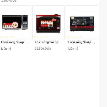
1.890.000đ
Lò vi sóng Sharp R-C932VN(ST) 32L
Lò vi sóng hơi nước Sharp AX-1600VN(R) 31L
Lò vi sóng Sharp AX-1100VN-R 27L
Liên hệ
12.590.000đ
Liên hệ