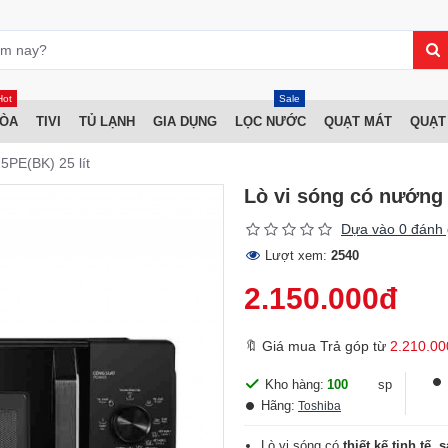
Hot
Sale
HÒA
TIVI
TỦ LẠNH
GIA DỤNG
LỌC NƯỚC
QUẠT MÁT
QUẠT
PE(BK) 25 lít
Lò vi sóng có nướng
Dựa vào 0 đánh 
Lượt xem:
2540
2.150.000đ
🔖 Giá mua Trả góp từ
2.210.00
Kho hàng:
100
sp
Hãng:
Toshiba
Lò vi sóng có
thiết kế tinh tế, 