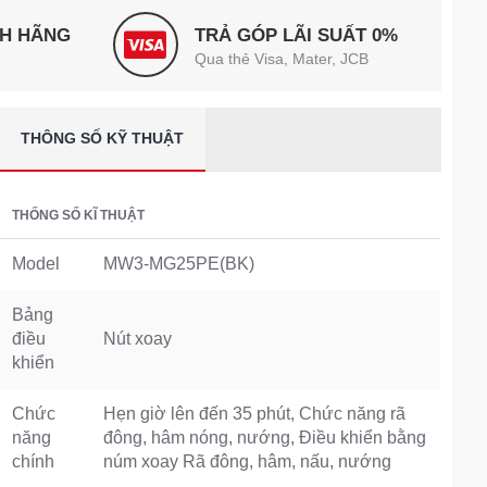
NH HÃNG
TRẢ GÓP LÃI SUẤT 0%
Qua thẻ Visa, Mater, JCB
THÔNG SỐ KỸ THUẬT
THỐNG SỐ KĨ THUẬT
Model
MW3-MG25PE(BK)
Bảng
điều
Nút xoay
khiển
Chức
Hẹn giờ lên đến 35 phút, Chức năng rã
năng
đông, hâm nóng, nướng, Điều khiển bằng
chính
núm xoay Rã đông, hâm, nấu, nướng