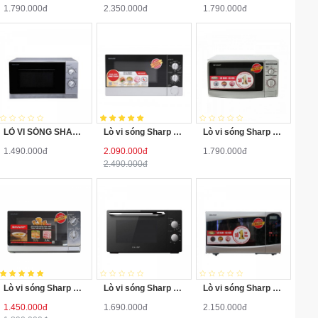
thước
phẩm: 469x381x280 mm
1.790.000đ
2.350.000đ
1.790.000đ
Đĩa xoay: Thủy tinh Hẹn giờ: Có Chuông
Tiện ích
báo: Có
XUẤT XỨ & BẢO HÀNH
Năm ra
2024
LÒ VI SÓNG SHARP R-202VN-S
Lò vi sóng Sharp cơ 23L R-G302VN-S
Lò vi sóng Sharp R-21A1SVN 22 lít
mắt
1.490.000đ
2.090.000đ
1.790.000đ
2.490.000đ
Xuất xứ
Trung Quốc
Bảo
12 Tháng
hành
Lò vi sóng Sharp cơ 20 Lít R-205VN-S
Lò vi sóng Sharp R-G224VN-S 20 lít
Lò vi sóng Sharp R-289VN(W) 22L
1.450.000đ
1.690.000đ
2.150.000đ