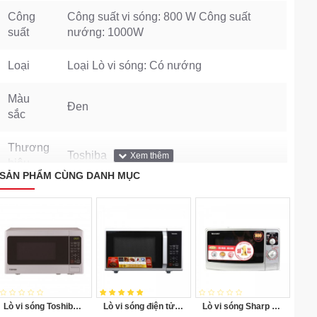
Công
Công suất vi sóng: 800 W Công suất
suất
nướng: 1000W
Loại
Loại Lò vi sóng: Có nướng
Màu
Đen
sắc
Thương
Toshiba
hiệu
SẢN PHẨM CÙNG DANH MỤC
Trọng
11.63 kg
lượng
Dung
25 Lít
tích
Kích thước sản phẩm: Kích thước khoang
Kích
Lò vi sóng Toshiba ER-SGS20
Lò vi sóng điện tử có nướng Toshiba ER-SGS23(S1)VN
Lò vi sóng Sharp R-20A1SVN 22L
lò: 328x329x233 mm, Kích thước sản