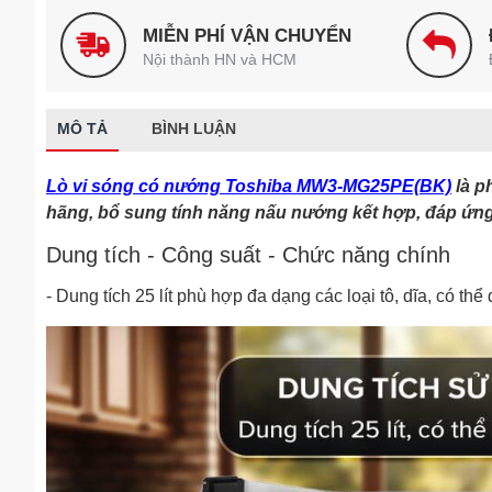
MIỄN PHÍ VẬN CHUYỂN
Nội thành HN và HCM
MÔ TẢ
BÌNH LUẬN
Lò vi sóng có nướng Toshiba MW3-MG25PE(BK)
là p
hãng, bổ sung tính năng nấu nướng kết hợp, đáp ứng 
Dung tích - Công suất - Chức năng chính
- Dung tích 25 lít phù hợp đa dạng các loại tô, dĩa, có th