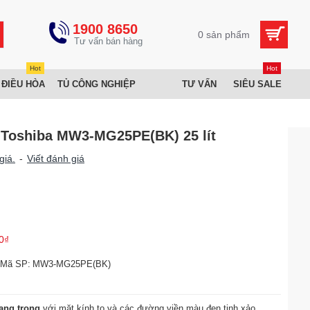
1900 8650
0 sản phẩm
Hot
Hot
 ĐIỀU HÒA
TỦ CÔNG NGHIỆP
TƯ VẤN
SIÊU SALE
 Toshiba MW3-MG25PE(BK) 25 lít
giá.
-
Viết đánh giá
0₫
Mã SP:
MW3-MG25PE(BK)
sang trọng
với mặt kính to và các đường viền màu đen tinh xảo.