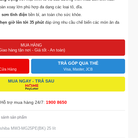
 bàn xoay lớn phù hợp đa dạng các loại tô, dĩa.
 sơn tĩnh điện
bền bỉ, an toàn cho sức khỏe.
hẹn giờ lên tới 35 phút
đáp ứng nhu cầu chế biến các món ăn đa
lò có đèn chiếu sáng, chuông báo khi nấu xong,...
MUA HÀNG
ản
, sản xuất tại Trung Quốc.
Giao hàng tận nơi - Giá tốt - An toàn)
TRẢ GÓP QUA THẺ
 Cửa Hàng
Visa, Master, JCB
MUA NGAY - TRẢ SAU
Hỗ trợ mua hàng 24/7:
1900 8650
 sánh sản phẩm
oshiba MW3-MG25PE(BK) 25 lít