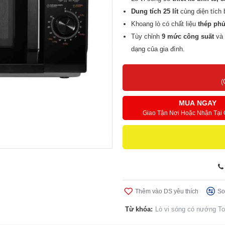
Dung tích 25 lít
cùng
diện tích
Khoang lò có chất liệu
thép phủ
Tùy chỉnh
9 mức công suất
và
dạng của gia đình.
Trang bị nhiều tiện ích:
khoang 
Thương hiệu
Toshiba - Nhật B
(
MUA NGAY
Giao Tận Nơi Hoặc Nhận Tại
Thêm vào DS yêu thích
So
Từ khóa:
Lò vi sóng có nướng T