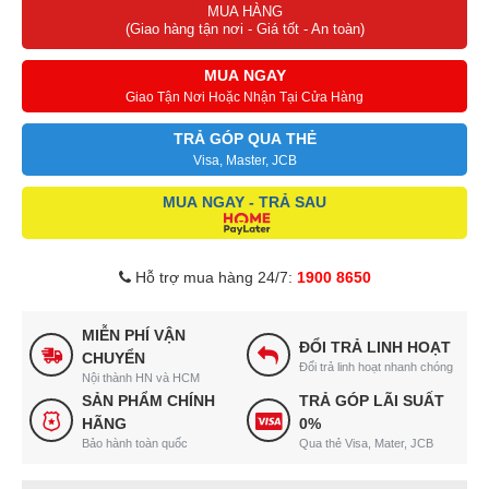
MUA HÀNG
(Giao hàng tận nơi - Giá tốt - An toàn)
MUA NGAY
Giao Tận Nơi Hoặc Nhận Tại Cửa Hàng
TRẢ GÓP QUA THẺ
Visa, Master, JCB
MUA NGAY - TRẢ SAU
Hỗ trợ mua hàng 24/7:
1900 8650
MIỄN PHÍ VẬN
ĐỔI TRẢ LINH HOẠT
CHUYỂN
Đổi trả linh hoạt nhanh chóng
Nội thành HN và HCM
SẢN PHẨM CHÍNH
TRẢ GÓP LÃI SUẤT
HÃNG
0%
Bảo hành toàn quốc
Qua thẻ Visa, Mater, JCB