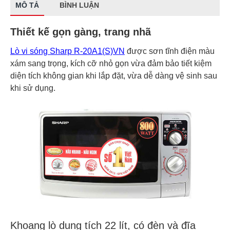
MÔ TẢ
BÌNH LUẬN
Thiết kế gọn gàng, trang nhã
Lò vi sóng Sharp R-20A1(S)VN
được sơn tĩnh điện màu
xám sang trọng, kích cỡ nhỏ gọn vừa đảm bảo tiết kiệm
diện tích không gian khi lắp đặt, vừa dễ dàng vệ sinh sau
khi sử dụng.
Khoang lò dung tích 22 lít, có đèn và đĩa