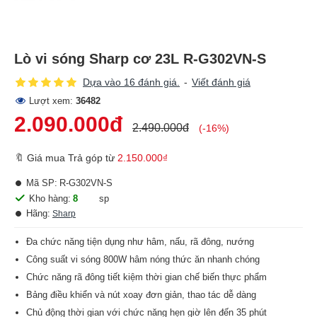
Lò vi sóng Sharp cơ 23L R-G302VN-S
Dựa vào 16 đánh giá.
-
Viết đánh giá
Lượt xem:
36482
2.090.000đ
2.490.000đ
(-16%)
🔖 Giá mua Trả góp từ
2.150.000₫
Mã SP:
R-G302VN-S
Kho hàng:
8
sp
Hãng:
Sharp
Đa chức năng tiện dụng như hâm, nấu, rã đông, nướng
Công suất vi sóng 800W hâm nóng thức ăn nhanh chóng
Chức năng rã đông tiết kiệm thời gian chế biến thực phẩm
Bảng điều khiển và nút xoay đơn giản, thao tác dễ dàng
Chủ động thời gian với chức năng hẹn giờ lên đến 35 phút