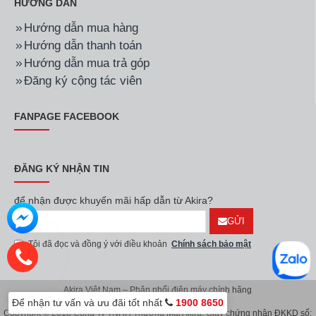
HƯỚNG DẪN
Hướng dẫn mua hàng
Hướng dẫn thanh toán
Hướng dẫn mua trả góp
Đăng ký cộng tác viên
FANPAGE FACEBOOK
ĐĂNG KÝ NHẬN TIN
để nhận được khuyến mãi hấp dẫn từ Akira?
GỬI
Tôi đã đọc và đồng ý với điều khoản
Chính sách bảo mật
Akira Việt Nam – Phân phối điện máy chính hãng
Để nhận tư vấn và ưu đãi tốt nhất
1900 8650
Copyright © 2018 Công Ty TNHH Thương Mại Akira. Giấy chứng nhận ĐKKD số: