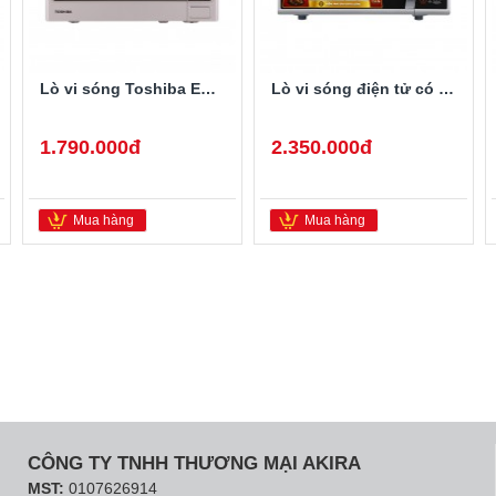
Lò vi sóng Toshiba ER-SGS20
Lò vi sóng điện tử có nướng Toshiba ER-SGS23(S1)VN
1.790.000đ
2.350.000đ
Mua hàng
Mua hàng
CÔNG TY TNHH THƯƠNG MẠI AKIRA
MST:
0107626914