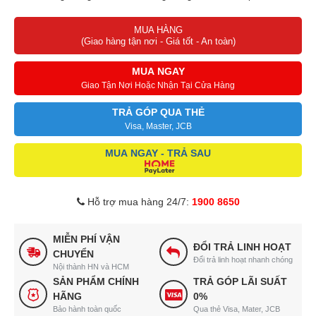
Dung tích 23 lít thích hợp cho gia đình 3 - 4 thành viên
MUA HÀNG
Thiết kế hiện đại, sang trọng, giúp làm đẹp căn bếp
(Giao hàng tận nơi - Giá tốt - An toàn)
MUA NGAY
Giao Tận Nơi Hoặc Nhận Tại Cửa Hàng
TRẢ GÓP QUA THẺ
Visa, Master, JCB
MUA NGAY - TRẢ SAU
Hỗ trợ mua hàng 24/7:
1900 8650
MIỄN PHÍ VẬN
ĐỔI TRẢ LINH HOẠT
CHUYỂN
Đổi trả linh hoạt nhanh chóng
Nội thành HN và HCM
SẢN PHẨM CHÍNH
TRẢ GÓP LÃI SUẤT
HÃNG
0%
Bảo hành toàn quốc
Qua thẻ Visa, Mater, JCB