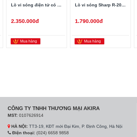
Lò vi sóng điện tử có nướng Toshiba ER-SGS23(S1)VN
Lò vi sóng Sharp R-20A1SVN 22L
2.350.000đ
1.790.000đ
Mua hàng
Mua hàng
CÔNG TY TNHH THƯƠNG MẠI AKIRA
MST:
0107626914
HÀ NỘI:
TT3-19, KĐT mới Đại Kim, P. Định Công, Hà Nội
Điện thoại:
(024) 6658 9858