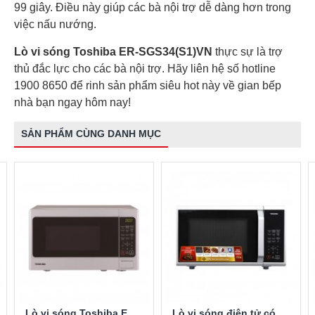
99 giây. Điều này giúp các bà nội trợ dễ dàng hơn trong
việc nấu nướng.
Lò vi sóng Toshiba ER-SGS34(S1)VN
thực sự là trợ
thủ đắc lực cho các bà nội trợ. Hãy liên hệ số hotline
1900 8650 để rinh sản phẩm siêu hot này về gian bếp
nhà bạn ngay hôm nay!
SẢN PHẨM CÙNG DANH MỤC
Lò vi sóng Toshiba ER-SGS20
Lò vi sóng điện tử có nướng Toshiba ER-SGS23(S1)VN