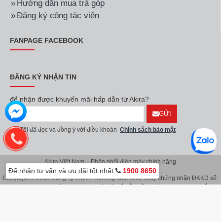
Hướng dẫn mua trả góp
Đăng ký cộng tác viên
FANPAGE FACEBOOK
ĐĂNG KÝ NHẬN TIN
để nhận được khuyến mãi hấp dẫn từ Akira?
GỬI
Tôi đã đọc và đồng ý với điều khoản
Chính sách bảo mật
Akira Việt Nam – Phân phối điện máy chính hãng
Để nhận tư vấn và ưu đãi tốt nhất
1900 8650
Copyright © 2018 Công Ty TNHH Thương Mại Akira. Giấy chứng nhận ĐKKD số:
0107626914 do Sở KH & ĐT TP.Hà Nội cấp lần đầu ngày 08/11/2016. Giấy
chứng nhận đăng ký địa điểm kinh doanh do Sở Kế Hoạch & Đầu Tư TP.Hà Nội
cấp ngày 08/11/2016.