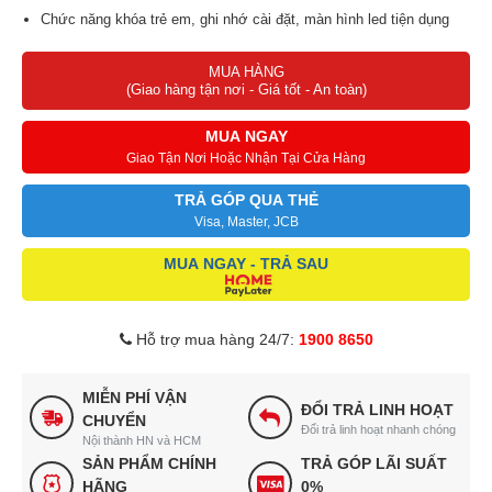
Chức năng khóa trẻ em, ghi nhớ cài đặt, màn hình led tiện dụng
MUA HÀNG
(Giao hàng tận nơi - Giá tốt - An toàn)
MUA NGAY
Giao Tận Nơi Hoặc Nhận Tại Cửa Hàng
TRẢ GÓP QUA THẺ
Visa, Master, JCB
MUA NGAY - TRẢ SAU
Hỗ trợ mua hàng 24/7:
1900 8650
MIỄN PHÍ VẬN
ĐỔI TRẢ LINH HOẠT
CHUYỂN
Đổi trả linh hoạt nhanh chóng
Nội thành HN và HCM
SẢN PHẨM CHÍNH
TRẢ GÓP LÃI SUẤT
HÃNG
0%