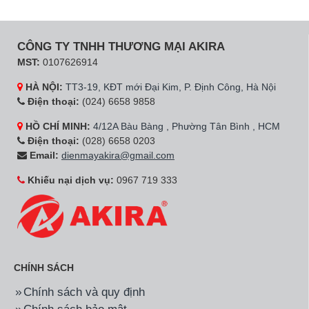
CÔNG TY TNHH THƯƠNG MẠI AKIRA
MST:
0107626914
HÀ NỘI:
TT3-19, KĐT mới Đại Kim, P. Định Công, Hà Nội
Điện thoại:
(024) 6658 9858
HỒ CHÍ MINH:
4/12A Bàu Bàng , Phường Tân Bình , HCM
Điện thoại:
(028) 6658 0203
Email:
dienmayakira@gmail.com
Khiếu nại dịch vụ:
0967 719 333
CHÍNH SÁCH
Chính sách và quy định