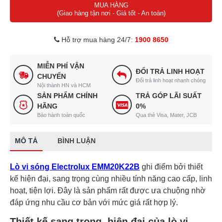
MUA HÀNG
(Giao hàng tận nơi - Giá tốt - An toàn)
Hỗ trợ mua hàng 24/7:
1900 8650
MIỄN PHÍ VẬN
ĐỔI TRẢ LINH HOẠT
CHUYỂN
Đổi trả linh hoạt nhanh chóng
Nội thành HN và HCM
SẢN PHẨM CHÍNH
TRẢ GÓP LÃI SUẤT
HÃNG
0%
Bảo hành toàn quốc
Qua thẻ Visa, Mater, JCB
MÔ TẢ
BÌNH LUẬN
Lò vi sóng Electrolux EMM20K22B
ghi điểm bởi thiết
kế hiện đại, sang trọng cùng nhiều tính năng cao cấp, linh
hoạt, tiện lợi. Đây là sản phẩm rất được ưa chuộng nhờ
đáp ứng nhu cầu cơ bản với mức giá rất hợp lý.
Thiết kế sang trọng, hiện đại của lò vi