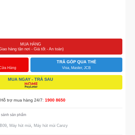
MUA HÀNG
Giao hàng tận nơi - Giá tốt - An toàn)
TRẢ GÓP QUA THẺ
 Cửa Hàng
Visa, Master, JCB
MUA NGAY - TRẢ SAU
Hỗ trợ mua hàng 24/7:
1900 8650
 sánh sản phẩm
-B09
,
Máy hút mùi
,
Máy hút mùi Canzy