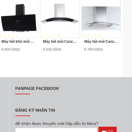
Máy hút khử mùi Canzy CZ-089D
Máy hút mùi Canzy CZ-0490
Máy hút mùi Canzy CZ Deluxe 70A
6.800.000đ
6.500.000đ
8.780.000đ
FANPAGE FACEBOOK
ĐĂNG KÝ NHẬN TIN
để nhận được khuyến mãi hấp dẫn từ Akira?