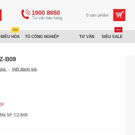
1900 8650
0 sản phẩm
Hot
Hot
 ĐIỀU HÒA
TỦ CÔNG NGHIỆP
TƯ VẤN
SIÊU SALE
Z-B09
giá.
-
Viết đánh giá
0₫
Mã SP:
CZ-B09