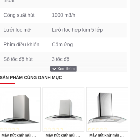
thoát
Công suất hút
1000 m3/h
Lưới lọc mỡ
Lưới lọc hợp kim 5 lớp
Phím điều khiển
Cảm ứng
Số tốc độ hút
3 tốc độ
Đèn
Led
SẢN PHẨM CÙNG DANH MỤC
Độ ồn
< 48 dB
Động cơ
Turbin đôi
Thương hiệu
Canzy
Dòng điện
220V
Máy hút khử mùi Canzy CZ-70D1
Máy hút khử mùi Canzy CZ-90D1
Máy hút khử mùi Canzy CZ-70D2