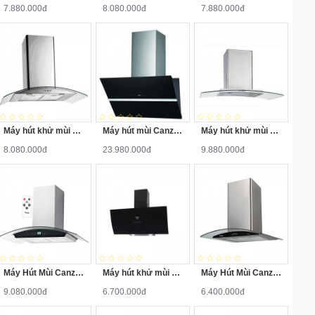
7.880.000đ
8.080.000đ
7.880.000đ
Kích thước sản phẩm: 900
Kích thước
mmKích thước đường thoát:
150 mm
Điện năng tiêu thụ
320 W/h
Máy hút khử mùi Canzy CZ-90D2
Máy hút mùi Canzy CZ-SB08
Máy hút khử mùi Canzy CZ-A39
8.080.000đ
23.980.000đ
9.880.000đ
Máy Hút Mùi Canzy CZ-0390
Máy hút khử mùi Canzy CZ-087D
Máy Hút Mùi Canzy CZ-0470
9.080.000đ
6.700.000đ
6.400.000đ