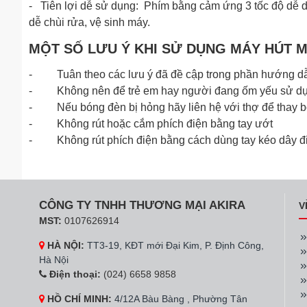
- Tiên lợi dễ sử dụng: Phím bằng cảm ứng 3 tốc độ dễ d
dễ chùi rửa, vệ sinh máy.
MỘT SỐ LƯU Ý KHI SỬ DỤNG MÁY HÚT M
- Tuân theo các lưu ý đã đề cập trong phần hướng d
- Không nên để trẻ em hay người đang ốm yếu sử dụ
- Nếu bóng đèn bị hỏng hãy liên hệ với thợ để thay b
- Không rút hoặc cắm phích điện bằng tay ướt
- Không rút phích điện bằng cách dùng tay kéo dây đ
CÔNG TY TNHH THƯƠNG MẠI AKIRA
V
MST:
0107626914
HÀ NỘI:
TT3-19, KĐT mới Đại Kim, P. Định Công,
Hà Nội
Điện thoại:
(024) 6658 9858
HỒ CHÍ MINH:
4/12A Bàu Bàng , Phường Tân