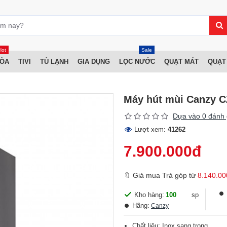
Hot
Sale
HÒA
TIVI
TỦ LẠNH
GIA DỤNG
LỌC NƯỚC
QUẠT MÁT
QUẠT
Máy hút mùi Canzy C
Dựa vào 0 đánh 
Lượt xem:
41262
7.900.000đ
🔖 Giá mua Trả góp từ
8.140.00
Kho hàng:
100
sp
Hãng:
Canzy
Chất liệu: Inox sang trọng