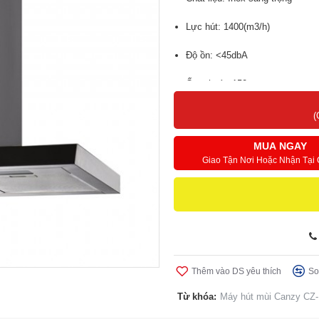
Lực hút: 1400(m3/h)
Độ ồn: <45dbA
Ống thoát: 150mm
Kích thước: 900mm
(
MUA NGAY
Giao Tận Nơi Hoặc Nhận Tại
Thêm vào DS yêu thích
So
Từ khóa:
Máy hút mùi Canzy CZ