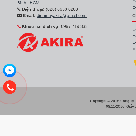
Bình , HCM
Điện thoại:
(028) 6658 0203
Email:
dienmayakira@gmail.com
C
Khiếu nại dịch vụ:
0967 719 333
Copyright © 2018 Công Ty
08/11/2016. Giấy