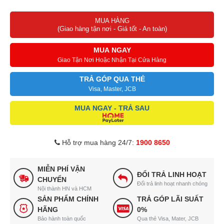
MUA HÀNG
(Giao hàng tận nơi - Giá tốt - An toàn)
MUA NGAY
Giao Tận Nơi Hoặc Nhận Tại Cửa Hàng
TRẢ GÓP QUA THẺ
Visa, Master, JCB
MUA NGAY - TRẢ SAU
Hỗ trợ mua hàng 24/7:
1900 8650
MIỄN PHÍ VẬN
ĐỔI TRẢ LINH HOẠT
CHUYỂN
Đổi trả linh hoạt nhanh chóng
Nội thành HN và HCM
SẢN PHẨM CHÍNH
TRẢ GÓP LÃI SUẤT
HÃNG
0%
Bảo hành toàn quốc
Qua thẻ Visa, Mater, JCB