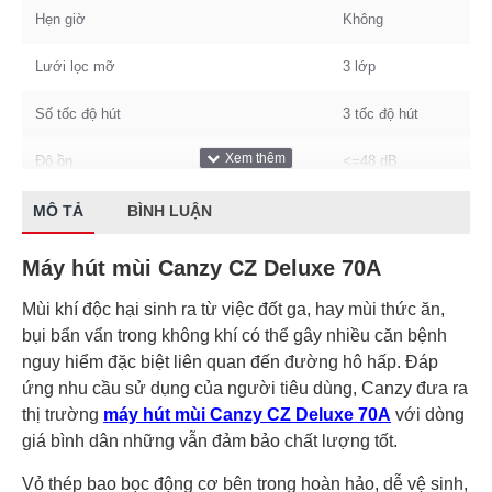
Hẹn giờ
Không
Lưới lọc mỡ
3 lớp
Số tốc độ hút
3 tốc độ hút
Độ ồn
<=48 dB
Động cơ
Turbin đôi
MÔ TẢ
BÌNH LUẬN
Thương hiệu
Canzy
Máy hút mùi Canzy CZ Deluxe 70A
Dòng điện
220V/50Hz
Mùi khí độc hại sinh ra từ việc đốt ga, hay mùi thức ăn,
bụi bẩn vẩn trong không khí có thể gây nhiều căn bệnh
Kích thước
700 mm
nguy hiểm đặc biệt liên quan đến đường hô hấp. Đáp
ứng nhu cầu sử dụng của người tiêu dùng, Canzy đưa ra
thị trường
máy hút mùi
Canzy CZ Deluxe 70A
với dòng
giá bình dân những vẫn đảm bảo chất lượng tốt.
Vỏ thép bao bọc động cơ bên trong hoàn hảo, dễ vệ sinh,