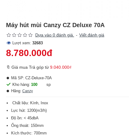
Máy hút mùi Canzy CZ Deluxe 70A
Dựa vào 0 đánh giá.
-
Viết đánh giá
Lượt xem:
32683
8.780.000đ
🔖 Giá mua Trả góp từ
9.040.000₫
Mã SP:
CZ-Deluxe-70A
Kho hàng:
100
sp
Hãng:
Canzy
Chất liệu: Kính, Inox
Lực hút: 1200(m3/h)
Độ ồn: < 45dbA
Ống thoát: 150mm
Kích thước: 700mm