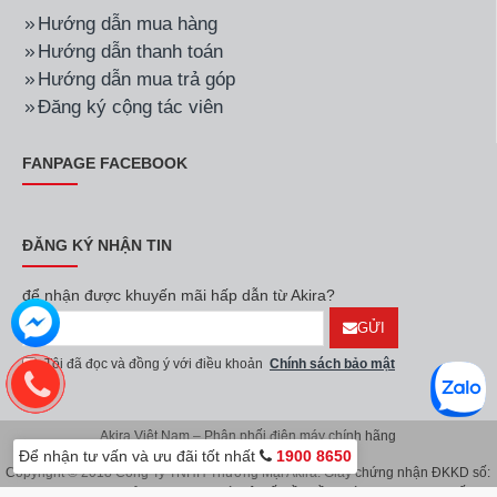
Hướng dẫn mua hàng
Hướng dẫn thanh toán
Hướng dẫn mua trả góp
Đăng ký cộng tác viên
FANPAGE FACEBOOK
ĐĂNG KÝ NHẬN TIN
để nhận được khuyến mãi hấp dẫn từ Akira?
GỬI
Tôi đã đọc và đồng ý với điều khoản
Chính sách bảo mật
Akira Việt Nam – Phân phối điện máy chính hãng
Để nhận tư vấn và ưu đãi tốt nhất
1900 8650
Copyright © 2018 Công Ty TNHH Thương Mại Akira. Giấy chứng nhận ĐKKD số:
0107626914 do Sở KH & ĐT TP.Hà Nội cấp lần đầu ngày 08/11/2016. Giấy