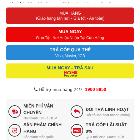
• Thiết kế chân ghế tiện dụng, Chăm sóc chân chuyên sâu
MUA HÀNG
• Bảng điều khiển cảm ứng tiếng Việt dễ dàng sử dụng
(Giao hàng tận nơi - Giá tốt - An toàn)
• Chế độ massage không trọng lực thư giãn bồng bềnh trên không
MUA NGAY
• Massage nhiệt hồng ngoại tác động sâu, hiệu quả
Giao Tận Nơi Hoặc Nhận Tại Cửa Hàng
• Massage kết hợp thư giãn âm nhạc đỉnh cao
TRẢ GÓP QUA THẺ
Visa, Master, JCB
• Đa dạng bài tập cá nhân hóa người dùng
MUA HÀNG(Giao hàng tận nơi - Giá tốt - An toàn)
MUA NGAY - TRẢ SAU
Hỗ trợ mua hàng 24/7:
1900 8650
MIỄN PHÍ VẬN
ĐỔI TRẢ LINH HOẠT
CHUYỂN
Đổi trả linh hoạt nhanh chóng
Nội thành HN và HCM
SẢN PHẨM CHÍNH
TRẢ GÓP LÃI SUẤT
HÃNG
0%
Bảo hành toàn quốc
Qua thẻ Visa, Mater, JCB