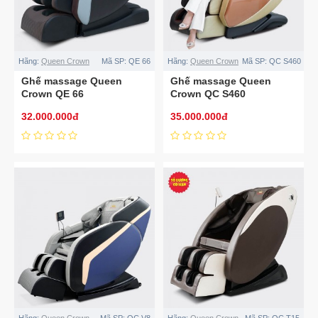
Hãng:
Queen Crown
Mã SP:
QE 66
Hãng:
Queen Crown
Mã SP:
QC S460
Ghế massage Queen
Ghế massage Queen
Crown QE 66
Crown QC S460
32.000.000đ
35.000.000đ
Hãng:
Queen Crown
Mã SP:
QC V8
Hãng:
Queen Crown
Mã SP:
QC T15