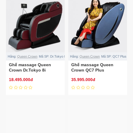
Hãng:
Queen Crown
Mã SP:
Dr.Tokyo 8i
Hãng:
Queen Crown
Mã SP:
QC7 Plus
Ghế massage Queen
Ghế massage Queen
Crown Dr.Tokyo 8i
Crown QC7 Plus
18.495.000đ
35.995.000đ