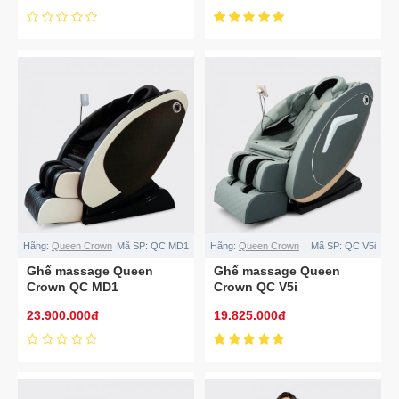
Hãng:
Queen Crown
Mã SP:
QC MD1
Hãng:
Queen Crown
Mã SP:
QC V5i
Ghế massage Queen
Ghế massage Queen
Crown QC MD1
Crown QC V5i
23.900.000đ
19.825.000đ