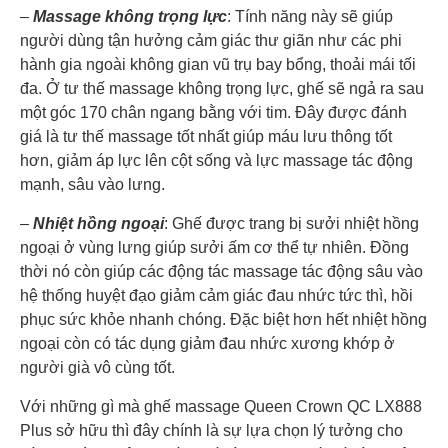
–
Massage không trọng lực
: Tính năng này sẽ giúp
người dùng tận hưởng cảm giác thư giãn như các phi
hành gia ngoài không gian vũ trụ bay bổng, thoải mái tối
đa. Ở tư thế massage không trọng lực, ghế sẽ ngả ra sau
một góc 170 chân ngang bằng với tim. Đây được đánh
giá là tư thế massage tốt nhất giúp máu lưu thông tốt
hơn, giảm áp lực lên cột sống và lực massage tác động
mạnh, sâu vào lưng.
–
Nhiệt hồng ngoại
: Ghế được trang bị sưởi nhiệt hồng
ngoại ở vùng lưng giúp sưởi ấm cơ thể tự nhiên. Đồng
thời nó còn giúp các động tác massage tác động sâu vào
hệ thống huyệt đạo giảm cảm giác đau nhức tức thì, hồi
phục sức khỏe nhanh chóng. Đặc biệt hơn hết nhiệt hồng
ngoại còn có tác dụng giảm đau nhức xương khớp ở
người già vô cùng tốt.
Với những gì mà ghế massage Queen Crown QC LX888
Plus sở hữu thì đây chính là sự lựa chọn lý tưởng cho