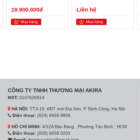
19.900.000đ
Liên hệ
Mua hàng
Mua hàng
CÔNG TY TNHH THƯƠNG MẠI AKIRA
MST:
0107626914
HÀ NỘI:
TT3-19, KĐT mới Đại Kim, P. Định Công, Hà Nội
Điện thoại:
(024) 6658 9858
HỒ CHÍ MINH:
4/12A Bàu Bàng , Phường Tân Bình , HCM
Điện thoại:
(028) 6658 0203
Email:
dienmayakira@gmail.com