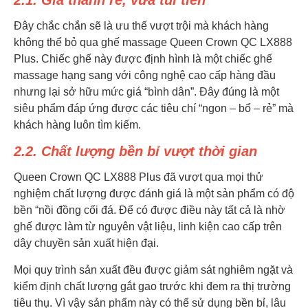
2.1. Giá thành rẻ, vừa túi tiền
Đây chắc chắn sẽ là ưu thế vượt trội mà khách hàng
không thể bỏ qua ghế massage Queen Crown QC LX888
Plus. Chiếc ghế này được định hình là một chiếc ghế
massage hạng sang với công nghệ cao cấp hàng đầu
nhưng lại sở hữu mức giá “bình dân”. Đây đúng là một
siêu phẩm đáp ứng được các tiêu chí “ngon – bổ – rẻ” mà
khách hàng luôn tìm kiếm.
2.2. Chất lượng bền bỉ vượt thời gian
Queen Crown QC LX888 Plus đã vượt qua mọi thử
nghiệm chất lượng được đánh giá là một sản phẩm có độ
bền “nồi đồng cối đá. Để có được điều này tất cả là nhờ
ghế được làm từ nguyên vật liệu, linh kiện cao cấp trên
dây chuyền sản xuất hiện đại.
Mọi quy trình sản xuất đều được giảm sát nghiêm ngặt và
kiểm định chất lượng gắt gao trước khi đem ra thị trường
tiêu thụ. Vì vậy sản phẩm này có thể sử dụng bền bỉ, lâu