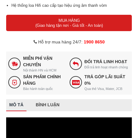
Hệ thống loa Hifi cao cấp tạo hiệu ứng âm thanh vòm
Nâng cấp cụm massage chân 360 độ siêu chân thực mang hiệu
MUA HÀNG
quả cao
(Giao hàng tận nơi - Giá tốt - An toàn)
6 bài tập massage đẳng cấp
Tự động dò tìm huyệt đạo nên massage chính xác, hiệu quả
Hỗ trợ mua hàng 24/7:
1900 8650
Công nghệ massage không trọng lực cho cảm giác thư giãn tối đa
Massage nhiệt hồng ngoại tác động sâu
MIỄN PHÍ VẬN
Nâng cấp bảng điều khiển cảm ứng tiếng Việt với giao diện dễ sử
ĐỔI TRẢ LINH HOẠT
CHUYỂN
dụng
Đổi trả linh hoạt nhanh chóng
Nội thành HN và HCM
SẢN PHẨM CHÍNH
TRẢ GÓP LÃI SUẤT
HÃNG
0%
Bảo hành toàn quốc
Qua thẻ Visa, Mater, JCB
MÔ TẢ
BÌNH LUẬN