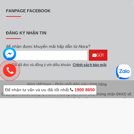
FANPAGE FACEBOOK
ĐĂNG KÝ NHẬN TIN
để nhận được khuyến mãi hấp dẫn từ Akira?
GỬI
Tôi đã đọc và đồng ý với điều khoản
Chính sách bảo mật
Akira Việt Nam – Phân phối điện máy chính hãng
Để nhận tư vấn và ưu đãi tốt nhất
1900 8650
Copyright © 2018 Công Ty TNHH Thương Mại Akira. Giấy chứng nhận ĐKKD số:
0107626914 do Sở KH & ĐT TP.Hà Nội cấp lần đầu ngày 08/11/2016. Giấy
chứng nhận đăng ký địa điểm kinh doanh do Sở Kế Hoạch & Đầu Tư TP.Hà Nội
cấp ngày 08/11/2016.