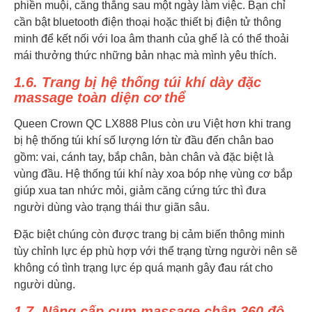
phiền muội, căng thẳng sau một ngày làm việc. Bạn chỉ
cần bật bluetooth điện thoại hoặc thiết bị điện tử thông
minh để kết nối với loa âm thanh của ghế là có thể thoải
mái thưởng thức những bản nhạc mà mình yêu thích.
1.6. Trang bị hệ thống túi khí dày đặc
massage toàn diện cơ thể
Queen Crown QC LX888 Plus còn ưu Việt hơn khi trang
bị hệ thống túi khí số lượng lớn từ đầu đến chân bao
gồm: vai, cánh tay, bắp chân, bàn chân và đặc biệt là
vùng đầu. Hệ thống túi khí này xoa bóp nhẹ vùng cơ bắp
giúp xua tan nhức mỏi, giảm căng cứng tức thì đưa
người dùng vào trạng thái thư giãn sâu.
Đặc biệt chúng còn được trang bị cảm biến thông minh
tùy chỉnh lực ép phù hợp với thể trạng từng người nên sẽ
không có tình trạng lực ép quá mạnh gây đau rát cho
người dùng.
1.7. Nâng cấp cụm massage chân 360 độ