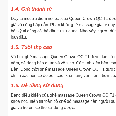
1.4. Giá thành rẻ
Đây là một ưu điểm nổi bật của Queen Crown QC T1 đư
giá vô cùng hấp dẫn. Phân khúc ghế massage giá rẻ này p
bất kỳ ai cũng có thể đầu tư sử dụng. Nhờ vậy, người dù
ban đầu.
1.5. Tuổi thọ cao
Vỏ bọc ghế massage Queen Crown QC T1 được làm từ da 
năm, dễ dàng bảo quản và vệ sinh. Các linh kiện bên tron
Bản. Đồng thời ghế massage Queen Crown QC T1 được sản
chính xác nên có độ bền cao, khả năng vận hành trơn tru, í
1.6. Dễ dàng sử dụng
Bảng điều khiển của ghế massage Queen Crown QC T1 đư
khoa học, hiển thị toàn bộ chế độ massage nên người dù
già và trẻ em có thể sử dụng được.