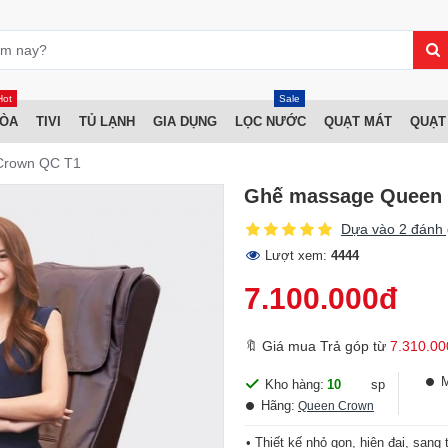
Hot
Sale
HÒA
TIVI
TỦ LẠNH
GIA DỤNG
LỌC NƯỚC
QUẠT MÁT
QUẠT
Crown QC T1
Ghế massage Queen
Dựa vào 2 đánh 
Lượt xem:
4444
7.100.000đ
🔖 Giá mua Trả góp từ
7.310.00
Kho hàng:
10
sp
Hãng:
Queen Crown
• Thiết kế nhỏ gọn, hiện đại, sang 