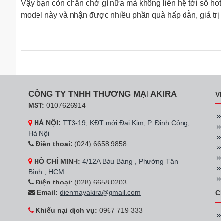
Vậy bạn còn chần chờ gì nữa mà không liên hệ tới số hot
model này và nhận được nhiều phần quà hấp dẫn, giá trị 
CÔNG TY TNHH THƯƠNG MẠI AKIRA
V
MST:
0107626914
HÀ NỘI:
TT3-19, KĐT mới Đại Kim, P. Định Công,
Hà Nội
Điện thoại:
(024) 6658 9858
HỒ CHÍ MINH:
4/12A Bàu Bàng , Phường Tân
Bình , HCM
Điện thoại:
(028) 6658 0203
Email:
dienmayakira@gmail.com
C
Khiếu nại dịch vụ:
0967 719 333