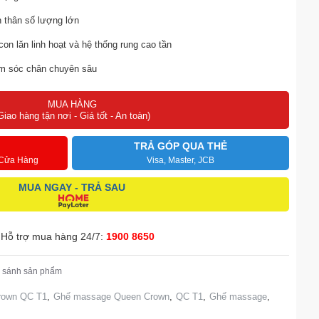
àn thân số lượng lớn
on lăn linh hoạt và hệ thống rung cao tần
hăm sóc chân chuyên sâu
Việt dễ dàng sử dụng
MUA HÀNG
Giao hàng tận nơi - Giá tốt - An toàn)
 thư giãn bồng bềnh trên không
ng sâu, hiệu quả
TRẢ GÓP QUA THẺ
 Cửa Hàng
Visa, Master, JCB
ạc đỉnh cao
MUA NGAY - TRẢ SAU
ười dùng
Hỗ trợ mua hàng 24/7:
1900 8650
 sánh sản phẩm
rown QC T1
,
Ghế massage Queen Crown
,
QC T1
,
Ghế massage
,