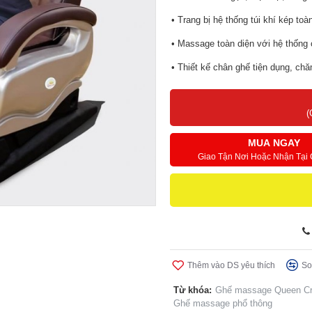
• Trang bị hệ thống túi khí kép to
• Massage toàn diện với hệ thống c
• Thiết kế chân ghế tiện dụng, c
• Bảng điều khiển cảm ứng tiếng 
(
• Chế độ massage không trọng lực
• Massage nhiệt hồng ngoại tác độ
MUA NGAY
Giao Tận Nơi Hoặc Nhận Tại
• Massage kết hợp thư giãn âm nh
• Đa dạng bài tập cá nhân hóa ng
Thêm vào DS yêu thích
So
Từ khóa:
Ghế massage Queen C
Ghế massage phổ thông