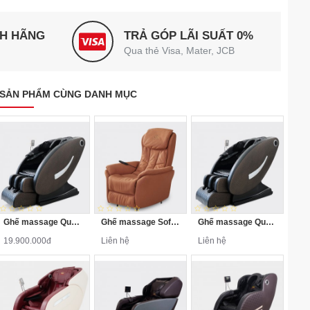
NH HÃNG
TRẢ GÓP LÃI SUẤT 0%
Qua thẻ Visa, Mater, JCB
SẢN PHẨM CÙNG DANH MỤC
Ghế massage Queen Crown QC LX888
Ghế massage Sofa Queen Crown QC-4F
Ghế massage Queen Crown QC LX888 Plus
19.900.000đ
Liên hệ
Liên hệ