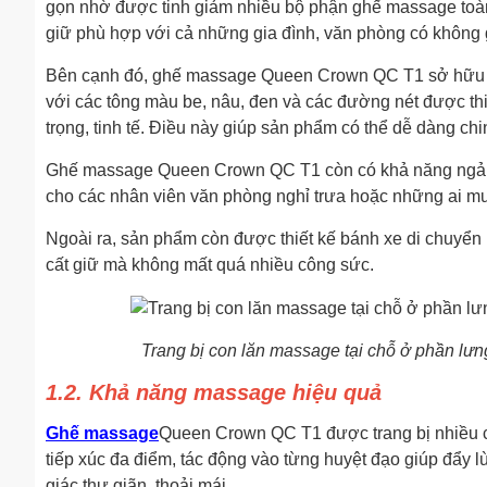
gọn nhờ được tinh giảm nhiều bộ phận ghế massage toàn t
giữ phù hợp với cả những gia đình, văn phòng có không 
Bên cạnh đó, ghế massage Queen Crown QC T1 sở hữu ngo
với các tông màu be, nâu, đen và các đường nét được thi
trọng, tinh tế. Điều này giúp sản phẩm có thể dễ dàng ch
Ghế massage Queen Crown QC T1 còn có khả năng ngả 12
cho các nhân viên văn phòng nghỉ trưa hoặc những ai mu
Ngoài ra, sản phẩm còn được thiết kế bánh xe di chuyển 
cất giữ mà không mất quá nhiều công sức.
Trang bị con lăn massage tại chỗ ở phần 
1.2. Khả năng massage hiệu quả
Ghế massage
Queen Crown QC T1 được trang bị nhiều c
tiếp xúc đa điểm, tác động vào từng huyệt đạo giúp đẩy 
giác thư giãn, thoải mái.