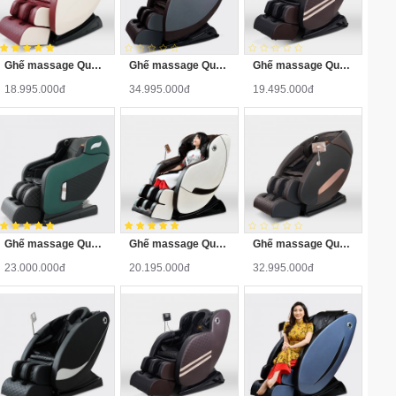
Ghế massage Queen Crown QC L8
Ghế massage Queen Crown QC SL11
Ghế massage Queen Crown QC V9
18.995.000đ
34.995.000đ
19.495.000đ
Ghế massage Queen Crown QC CX8
Ghế massage Queen Crown QC T19
Ghế massage Queen Crown QC SL666
23.000.000đ
20.195.000đ
32.995.000đ