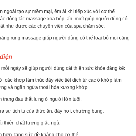
n ngoài tạo sự mềm mại, êm ái khi tiếp xúc với cơ thể
ác động tác massage xoa bóp, ấn, miết giúp người dùng có
hật như được các chuyên viên của spa chăm sóc.
năng rung massage giúp người dùng có thể loại bỏ mọi căng
diện
ỗi ngày sẽ giúp người dùng cải thiện sức khỏe đáng kể:
các khớp làm thúc đẩy việc tiết dịch từ các ổ khớp làm
 sưng và ngăn ngừa thoái hóa xương khớp.
h trạng đau thắt lưng ở người lớn tuổi.
ừa sự tích tụ của thức ăn, đầy hơi, chướng bụng.
ải thiện chất lượng giấc ngủ.
 hơn, tăng sức đề kháng cho cơ thể.