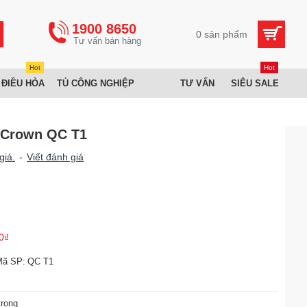
1900 8650
0 sản phẩm
Hot
Hot
 ĐIỀU HÒA
TỦ CÔNG NGHIỆP
TƯ VẤN
SIÊU SALE
 Crown QC T1
giá.
-
Viết đánh giá
0₫
Mã SP:
QC T1
trọng