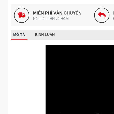
MIỄN PHÍ VẬN CHUYỂN
Nội thành HN và HCM
MÔ TẢ
BÌNH LUẬN