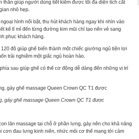
hân giúp người dùng tiết kiệm được tối đa diện tích cất
gian nhỏ hẹp.
ại hình nổi bật, thu hút khách hàng ngay khi nhìn vào
ết kế tỉ mỉ đến từng đường kim mũi chỉ tạo nên vẻ sang
inh phục khách hàng.
0 độ giúp ghế biến thành một chiếc giường ngủ tiện lợi
ốn trải nghiệm một giấc ngủ hoàn hảo.
phía sau giúp ghế có thể cơ động dễ dàng đến những vị trí
lưng, gáy ghế massage Queen Crown QC T1 được
on lăn massage tại chỗ ở phần lưng, gáy nên cho khả năng
lùi cơn đau lưng kinh niên, nhức mỏi cơ thể mang tới cảm