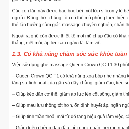
Các con lăn này được bao bọc bởi một lớp silicon y tế bê
người. Đồng thời chúng còn có thể mô phỏng thực hiện c
thể tận hưởng cảm giác massage chuyên nghiệp, chân t
Ngoài ra ghế còn được thiết kế một mũ chụp đầu có khả 
thẳng, mệt mỏi, áp lực sau ngày dài làm việc.
1.3. Có khả năng chăm sóc sức khỏe toàn 
Việc sử dụng ghế massage Queen Crown QC T1 30 phút m
– Queen Crown QC T1 có khả năng xoa bóp nhẹ nhàng tới 
tăng sự linh hoạt của gân và dây chằng, giảm đau, tiêu
– Giúp kéo dãn cơ thể, giảm áp lực lên cột sống, giảm tìn
– Giúp máu lưu thông tốt hơn, ổn định huyết áp, ngăn ng
– Giúp tinh thần thoải mái từ đó tăng hiệu quả làm việc, c
– Giảm triệu chứng đau đầu, hồi phục chấn thương nhanh