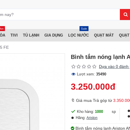
Hot
Sale
HÒA
TIVI
TỦ LẠNH
GIA DỤNG
LỌC NƯỚC
QUẠT MÁT
QUẠT
.5 FE
Bình tắm nóng lạnh A
Dựa vào 0 đánh 
Lượt xem:
35490
3.250.000đ
🔖 Giá mua Trả góp từ
3.350.00
Kho hàng:
1000
sp
Hãng:
Ariston
Bình tắm nóng lạnh Ariston AN