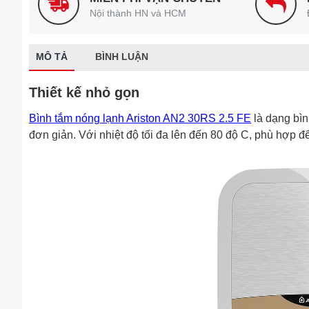
Nội thành HN và HCM
MÔ TẢ
BÌNH LUẬN
Thiết kế nhỏ gọn
Bình tắm nóng lạnh Ariston AN2 30RS 2.5 FE
là dạng bìn
đơn giản. Với nhiệt độ tối đa lên đến 80 độ C, phù hợp để