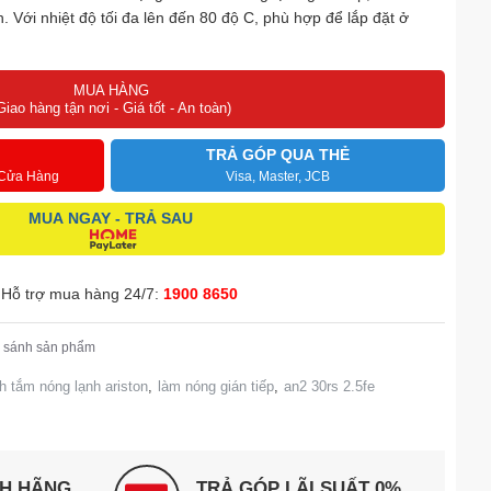
. Với nhiệt độ tối đa lên đến 80 độ C, phù hợp để lắp đặt ở
MUA HÀNG
Giao hàng tận nơi - Giá tốt - An toàn)
TRẢ GÓP QUA THẺ
 Cửa Hàng
Visa, Master, JCB
MUA NGAY - TRẢ SAU
Hỗ trợ mua hàng 24/7:
1900 8650
 sánh sản phẩm
h tắm nóng lạnh ariston
,
làm nóng gián tiếp
,
an2 30rs 2.5fe
NH HÃNG
TRẢ GÓP LÃI SUẤT 0%