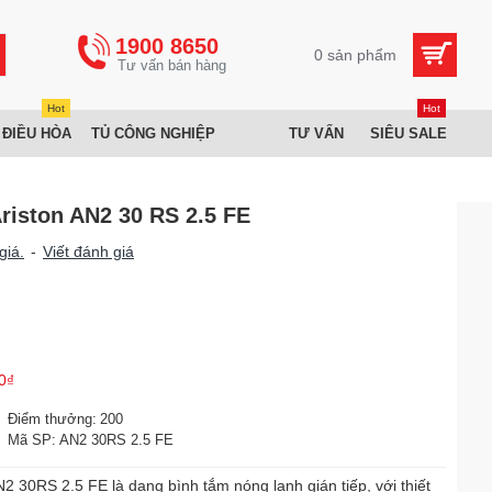
1900 8650
0 sản phẩm
Hot
Hot
 ĐIỀU HÒA
TỦ CÔNG NGHIỆP
TƯ VẤN
SIÊU SALE
riston AN2 30 RS 2.5 FE
giá.
-
Viết đánh giá
0₫
Điểm thưởng:
200
Mã SP:
AN2 30RS 2.5 FE
2 30RS 2.5 FE là dạng bình tắm nóng lạnh gián tiếp, với thiết