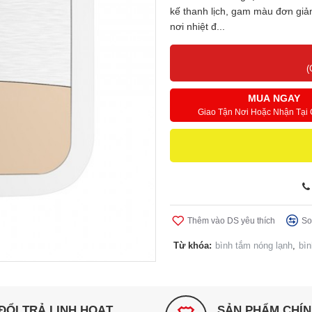
kế thanh lịch, gam màu đơn giản
nơi nhiệt đ...
(
MUA NGAY
Giao Tận Nơi Hoặc Nhận Tại
Thêm vào DS yêu thích
So
Từ khóa:
bình tắm nóng lạnh
,
bìn
ĐỔI TRẢ LINH HOẠT
SẢN PHẨM CHÍ