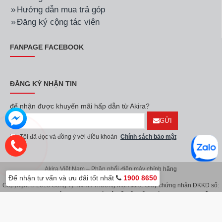
Hướng dẫn mua trả góp
Đăng ký cộng tác viên
FANPAGE FACEBOOK
ĐĂNG KÝ NHẬN TIN
để nhận được khuyến mãi hấp dẫn từ Akira?
GỬI
Tôi đã đọc và đồng ý với điều khoản
Chính sách bảo mật
Akira Việt Nam – Phân phối điện máy chính hãng
Để nhận tư vấn và ưu đãi tốt nhất
1900 8650
Copyright © 2018 Công Ty TNHH Thương Mại Akira. Giấy chứng nhận ĐKKD số:
0107626914 do Sở KH & ĐT TP.Hà Nội cấp lần đầu ngày 08/11/2016. Giấy
chứng nhận đăng ký địa điểm kinh doanh do Sở Kế Hoạch & Đầu Tư TP.Hà Nội
cấp ngày 08/11/2016.