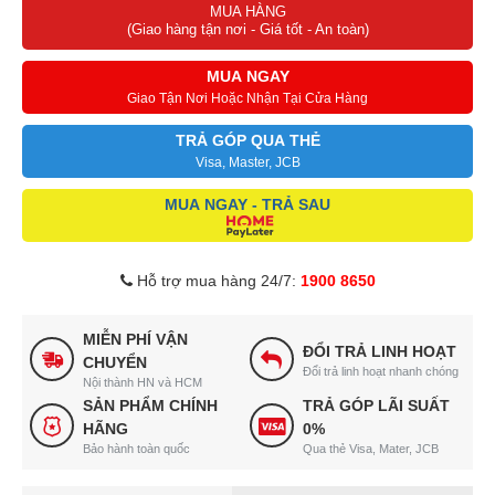
MUA HÀNG
(Giao hàng tận nơi - Giá tốt - An toàn)
MUA NGAY
Giao Tận Nơi Hoặc Nhận Tại Cửa Hàng
TRẢ GÓP QUA THẺ
Visa, Master, JCB
MUA NGAY - TRẢ SAU
Hỗ trợ mua hàng 24/7:
1900 8650
MIỄN PHÍ VẬN
ĐỔI TRẢ LINH HOẠT
CHUYỂN
Đổi trả linh hoạt nhanh chóng
Nội thành HN và HCM
SẢN PHẨM CHÍNH
TRẢ GÓP LÃI SUẤT
HÃNG
0%
Bảo hành toàn quốc
Qua thẻ Visa, Mater, JCB