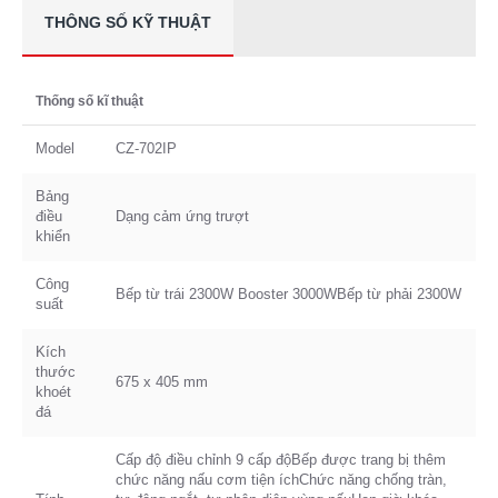
THÔNG SỐ KỸ THUẬT
Thống số kĩ thuật
Model
CZ-702IP
Bảng
điều
Dạng cảm ứng trượt
khiển
Công
Bếp từ trái 2300W Booster 3000WBếp từ phải 2300W
suất
Kích
thước
675 x 405 mm
khoét
đá
Cấp độ điều chỉnh 9 cấp độBếp được trang bị thêm
chức năng nấu cơm tiện íchChức năng chống tràn,