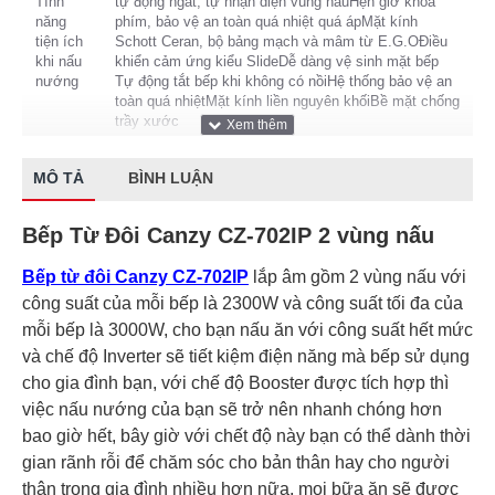
Tính
tự động ngắt, tự nhận diện vùng nấuHẹn giờ khóa
năng
phím, bảo vệ an toàn quá nhiệt quá ápMặt kính
tiện ích
Schott Ceran, bộ bảng mạch và mâm từ E.G.OĐiều
khi nấu
khiển cảm ứng kiểu SlideDễ dàng vệ sinh mặt bếp
nướng
Tự động tắt bếp khi không có nồiHệ thống bảo vệ an
toàn quá nhiệtMặt kính liền nguyên khốiBề mặt chống
trầy xước
Điện áp
220V / 50Hz
MÔ TẢ
BÌNH LUẬN
Thương
Bếp Từ Canzy
Bếp Từ Đôi Canzy CZ-702IP 2 vùng nấu
hiệu
Bếp từ đôi Canzy CZ-702IP
lắp âm gồm 2 vùng nấu với
Công
công suất của mỗi bếp là 2300W và công suất tối đa của
nghệ
Inverter thông minh vượt trội
Inverter
mỗi bếp là 3000W, cho bạn nấu ăn với công suất hết mức
và chế độ Inverter sẽ tiết kiệm điện năng mà bếp sử dụng
Kích
750 x 450 mm
cho gia đình bạn, với chế độ Booster được tích hợp thì
thước
việc nấu nướng của bạn sẽ trở nên nhanh chóng hơn
bao giờ hết, bây giờ với chết độ này bạn có thể dành thời
Xuất Xứ & Bảo Hành
gian rãnh rỗi để chăm sóc cho bản thân hay cho người
Bảo
thân trong gia đình nhiều hơn nữa, mọi bữa ăn sẽ được
24 tháng