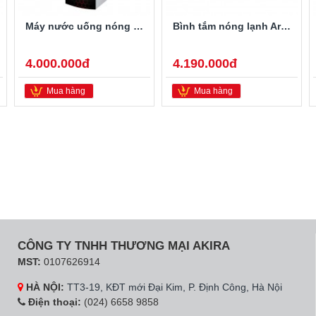
Máy nước uống nóng lạnh Alaska R-80
Bình tắm nóng lạnh Ariston PRO-R40SH 2.5FE 40 Lít
4.000.000đ
4.190.000đ
Mua hàng
Mua hàng
CÔNG TY TNHH THƯƠNG MẠI AKIRA
MST:
0107626914
HÀ NỘI:
TT3-19, KĐT mới Đại Kim, P. Định Công, Hà Nội
Điện thoại:
(024) 6658 9858