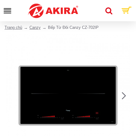
Trang chủ
Canzy
Bếp Từ Đôi Canzy CZ-702IP