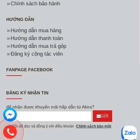
Hãng:
Ariston
Mã SP:
PRO-R50V 2.5FE
Hãng:
Ariston
Mã SP:
PRO-R40SH 2.5FE
Bình tắm nóng lạnh
Bình tắm nóng lạnh
Ariston PRO-R50V 2.5FE
Ariston PRO-R40SH 2.5FE
50 Lít
40 Lít
4.300.000đ
4.190.000đ
CÔNG TY TNHH THƯƠNG MẠI AKIRA
MST:
0107626914
HÀ NỘI:
TT3-19, KĐT mới Đại Kim, P. Định Công, Hà Nội
Điện thoại:
(024) 6658 9858
HỒ CHÍ MINH:
4/12A Bàu Bàng , Phường Tân Bình , HCM
Điện thoại:
(028) 6658 0203
Email:
dienmayakira@gmail.com
Khiếu nại dịch vụ:
0967 719 333