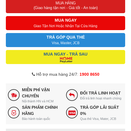
MUA HÀNG
(Giao hàng tận nơi - Giá tốt - An toàn)
MUA NGAY
Giao Tận Nơi Hoặc Nhận Tại Cửa Hàng
TRẢ GÓP QUA THẺ
Visa, Master, JCB
MUA NGAY - TRẢ SAU
Hỗ trợ mua hàng 24/7:
1900 8650
MIỄN PHÍ VẬN
ĐỔI TRẢ LINH HOẠT
CHUYỂN
Đổi trả linh hoạt nhanh chóng
Nội thành HN và HCM
SẢN PHẨM CHÍNH
TRẢ GÓP LÃI SUẤT
HÃNG
0%
Bảo hành toàn quốc
Qua thẻ Visa, Mater, JCB