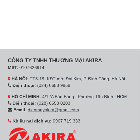
CÔNG TY TNHH THƯƠNG MẠI AKIRA
MST:
0107626914
HÀ NỘI:
TT3-19, KĐT mới Đại Kim, P. Định Công, Hà Nội
Điện thoại:
(024) 6658 9858
HỒ CHÍ MINH:
4/12A Bàu Bàng , Phường Tân Bình , HCM
Điện thoại:
(028) 6658 0203
Email:
dienmayakira@gmail.com
Khiếu nại dịch vụ:
0967 719 333