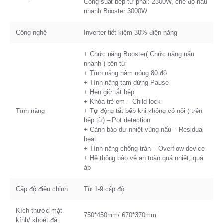
Công suất bếp từ phải: 2300W, chế độ nấu
nhanh Booster 3000W
Công nghệ
Inverter tiết kiệm 30% điện năng
+ Chức năng Booster( Chức năng nấu
nhanh ) bên từ
+ Tính năng hâm nóng 80 độ
+ Tính năng tạm dừng Pause
+ Hẹn giờ tắt bếp
+ Khóa trẻ em – Child lock
Tính năng
+ Tự động tắt bếp khi không có nồi ( trên
bếp từ) – Pot detection
+ Cảnh báo dư nhiệt vùng nấu – Residual
heat
+ Tính năng chống tràn – Overflow device
+ Hệ thống bảo vệ an toàn quá nhiệt, quá
áp
Cấp độ điều chỉnh
Từ 1-9 cấp độ
Kích thước mặt
750*450mm/ 670*370mm
kính/ khoét đá