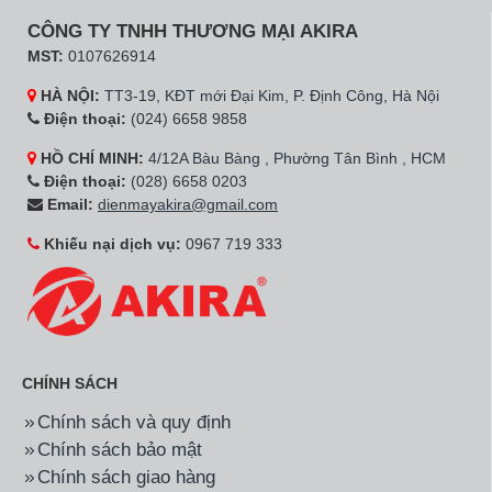
Hãng:
Emberton
Mã SP:
EB-188II
Hãng:
Emberton
Mã SP:
EB-188IC
Bếp Từ EB-188II
Bếp từ EB-188IC
10.590.000đ
12.870.000đ