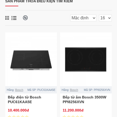
SẢN PHẨM THỎA ĐIỀU KIỆN TÌM KIẾM
Hãng:
Bosch
Mã SP:
PUC61KAA5E
Hãng:
Bosch
Mã SP:
PPI8256XVN
Bếp điện từ Bosch
Bếp từ âm Bosch 3500W
PUC61KAA5E
PPI8256XVN
10.400.000đ
11.200.000đ