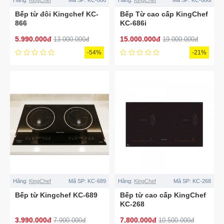
Bếp từ đôi Kingchef KC-
Bếp Từ cao cấp KingChef
866
KC-686i
5.990.000đ
15.000.000đ
13.000.000đ
19.000.000đ
-54%
-21%
Hãng:
KingChef
Mã SP:
KC-689
Hãng:
KingChef
Mã SP:
KC-268
Bếp từ Kingchef KC-689
Bếp từ cao cấp KingChef
KC-268
3.990.000đ
7.800.000đ
7.900.000đ
10.500.000đ