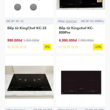
Mã SP:
KC-15
Hãng:
KingChef
Mã SP:
KC-899Pro
Bếp từ KingChef KC-15
Bếp từ Kingchef KC-
899Pro
990.000đ
6.990.000đ
1.050.000đ
7.990.000đ
-6%
-13%
Hãng:
KingChef
Mã SP:
KC-866
Hãng:
KingChef
Mã SP:
KC-686i