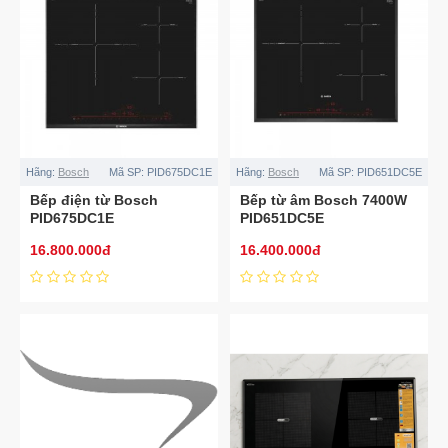
Hãng:
Bosch
Mã SP:
PID675DC1E
Hãng:
Bosch
Mã SP:
PID651DC5E
Bếp điện từ Bosch
Bếp từ âm Bosch 7400W
PID675DC1E
PID651DC5E
16.800.000đ
16.400.000đ