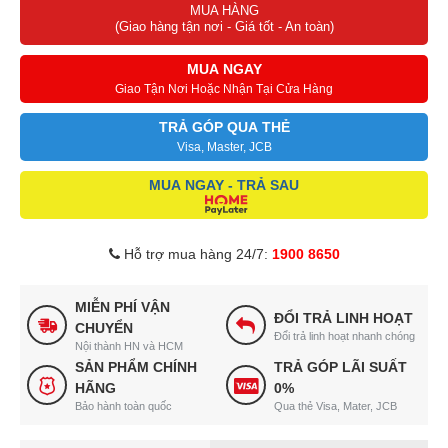
MUA HÀNG
(Giao hàng tận nơi - Giá tốt - An toàn)
MUA NGAY
Giao Tận Nơi Hoặc Nhận Tại Cửa Hàng
TRẢ GÓP QUA THẺ
Visa, Master, JCB
MUA NGAY - TRẢ SAU
Hỗ trợ mua hàng 24/7:
1900 8650
MIỄN PHÍ VẬN
ĐỔI TRẢ LINH HOẠT
CHUYỂN
Đổi trả linh hoạt nhanh chóng
Nội thành HN và HCM
SẢN PHẨM CHÍNH
TRẢ GÓP LÃI SUẤT
HÃNG
0%
Bảo hành toàn quốc
Qua thẻ Visa, Mater, JCB