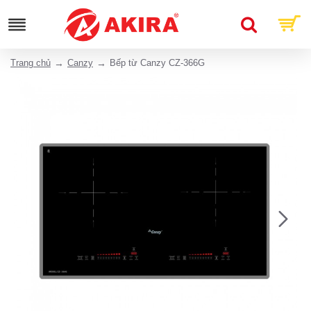
Trang chủ
Canzy
Bếp từ Canzy CZ-366G