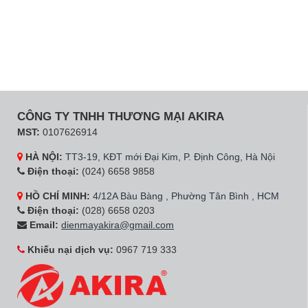
CÔNG TY TNHH THƯƠNG MẠI AKIRA
MST:
0107626914
HÀ NỘI:
TT3-19, KĐT mới Đại Kim, P. Định Công, Hà Nội
Điện thoại:
(024) 6658 9858
HỒ CHÍ MINH:
4/12A Bàu Bàng , Phường Tân Bình , HCM
Điện thoại:
(028) 6658 0203
Email:
dienmayakira@gmail.com
Khiếu nại dịch vụ:
0967 719 333