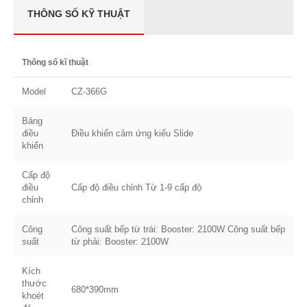
THÔNG SỐ KỸ THUẬT
Thống số kĩ thuật
Model
CZ-366G
Bảng
điều
Điều khiển cảm ứng kiểu Slide
khiển
Cấp độ
điều
Cấp độ điều chỉnh Từ 1-9 cấp độ
chỉnh
Công
Công suất bếp từ trái: Booster: 2100W Công suất bếp
suất
từ phải: Booster: 2100W
Kích
thước
680*390mm
khoét