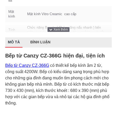
đá
Mặt
Mặt kính Vitro Creamic cao cấp
kính
Chức năng Booster( Chức năng nấu nhanh ) bên
Tính
từNước tràn lên bàn phím tự động ngắtHẹn giờ tắt
năng
bếpKhóa trẻ em – Child lockTự động tắt bếp khi
tiện ích
không có nồi ( trên bếp từ) – Pot detectionCảnh báo
MÔ TẢ
BÌNH LUẬN
khi nấu
dư nhiệt vùng nấu – Residual heatHệ thống bảo vệ an
nướng
toàn quá nhiệt, quá áp
Bếp từ Canzy CZ-366G hiện đại, tiện ích
Điện áp
220-240V, 50/60Hz
Bếp từ Canzy CZ-366G
có thiết kế bếp kính âm 2 từ,
công suất 4200W. Bếp có kiểu dáng sang trọng phù hợp
Thương
Bếp từ Canzy
cho những gia đình đang muốn tìm phong cách mới cho
hiệu
không gian bếp nhà mình. Bếp từ có kích thước mặt bếp
Công
730 x 430 (mm), kích thước khoét : 680 x 390 (mm) phù
nghệ
Inverter tiết kiệm 30% điện năng
hợp với các gian bếp vừa và nhỏ tại các hộ gia đình phổ
Inverter
thông.
Kích
730*430mm
thước